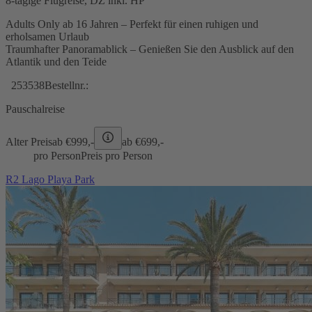
8-tägige Flugreise, DZ inkl. HP
Adults Only ab 16 Jahren – Perfekt für einen ruhigen und
erholsamen Urlaub
Traumhafter Panoramablick – Genießen Sie den Ausblick auf den
Atlantik und den Teide
253538
Bestellnr.:
Pauschalreise
Alter Preis
ab €
999,-
ab €
699,-
pro Person
Preis pro Person
R2 Lago Playa Park