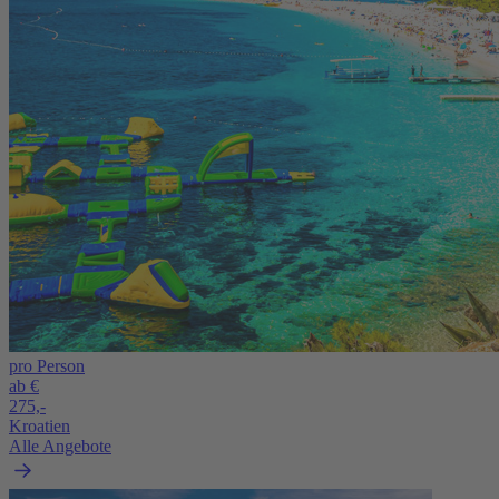
pro Person
ab €
275,-
Kroatien
Alle Angebote