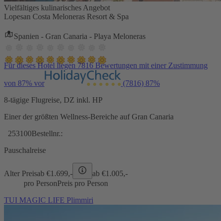
Vielfältiges kulinarisches Angebot
Lopesan Costa Meloneras Resort & Spa
Spanien - Gran Canaria - Playa Meloneras
Für dieses Hotel liegen 7816 Bewertungen mit einer Zustimmung
von 87% vor
(7816)
87%
8-tägige Flugreise, DZ inkl. HP
Einer der größten Wellness-Bereiche auf Gran Canaria
253100
Bestellnr.:
Pauschalreise
Alter Preis
ab €
1.699,-
ab €
1.005,-
pro Person
Preis pro Person
TUI MAGIC LIFE Plimmiri