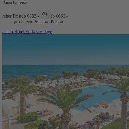
Pauschalreise
Alter Preis
ab €
833,-
ab €
666,-
pro Person
Preis pro Person
allsun Hotel Zorbas Village