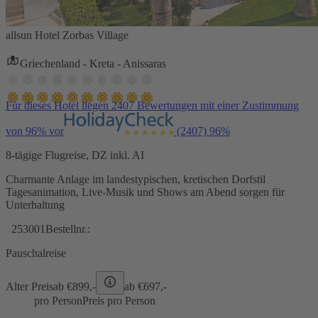
allsun Hotel Zorbas Village
Griechenland - Kreta - Anissaras
Für dieses Hotel liegen 2407 Bewertungen mit einer Zustimmung
von 96% vor
(2407)
96%
8-tägige Flugreise, DZ inkl. AI
Charmante Anlage im landestypischen, kretischen Dorfstil
Tagesanimation, Live-Musik und Shows am Abend sorgen für
Unterhaltung
253001
Bestellnr.:
Pauschalreise
Alter Preis
ab €
899,-
ab €
697,-
pro Person
Preis pro Person