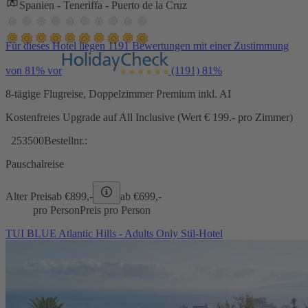
Spanien - Teneriffa - Puerto de la Cruz
Für dieses Hotel liegen 1191 Bewertungen mit einer Zustimmung
von 81% vor
(1191)
81%
8-tägige Flugreise, Doppelzimmer Premium inkl. AI
Kostenfreies Upgrade auf All Inclusive (Wert € 199.- pro Zimmer)
253500
Bestellnr.:
Pauschalreise
Alter Preis
ab €
899,-
ab €
699,-
pro Person
Preis pro Person
TUI BLUE Atlantic Hills - Adults Only Stil-Hotel