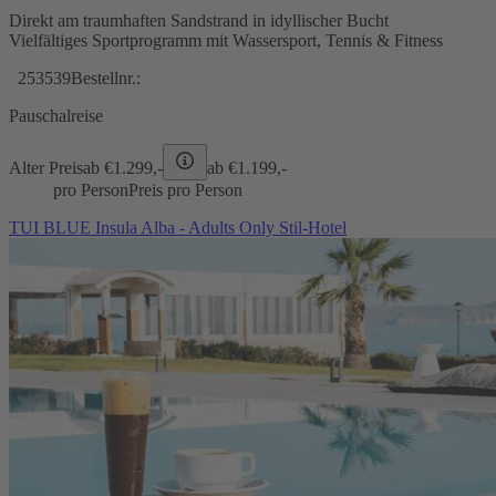
Direkt am traumhaften Sandstrand in idyllischer Bucht
Vielfältiges Sportprogramm mit Wassersport, Tennis & Fitness
253539
Bestellnr.:
Pauschalreise
Alter Preis
ab €
1.299,-
ab €
1.199,-
pro Person
Preis pro Person
TUI BLUE Insula Alba - Adults Only Stil-Hotel