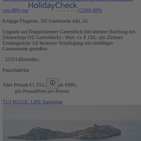
von 89% vor
(2350)
89%
8-tägige Flugreise, DZ Gartenseite inkl. AI
Upgrade auf Doppelzimmer Gartenblick (bei direkter Buchung des
Zimmertyps DZ Gartenblick) - Wert: ca. € 150,- pro Zimmer
Umfangreiche All Inclusive Verpflegung mit vielfältiger
Gastronomie genießen
253514
Bestellnr.:
Pauschalreise
Alter Preis
ab €
1.333,-
ab €
999,-
pro Person
Preis pro Person
TUI MAGIC LIFE Sarigerme