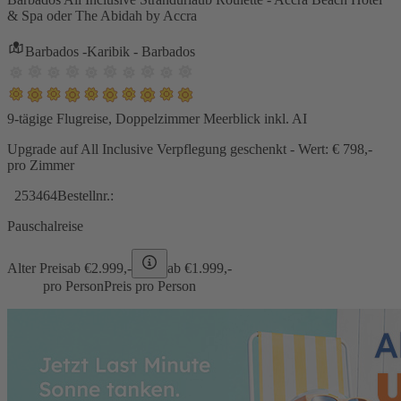
& Spa oder The Abidah by Accra
Barbados -Karibik - Barbados
9-tägige Flugreise, Doppelzimmer Meerblick inkl. AI
Upgrade auf All Inclusive Verpflegung geschenkt - Wert: € 798,-
pro Zimmer
253464
Bestellnr.:
Pauschalreise
Alter Preis
ab €
2.999,-
ab €
1.999,-
pro Person
Preis pro Person