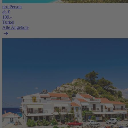
pro Person
ab €
109,-
Türkei
Alle Angebote