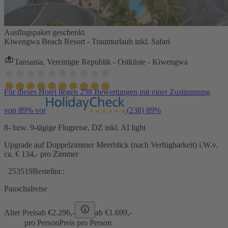
Ausflugspaket geschenkt
Kiwengwa Beach Resort - Traumurlaub inkl. Safari
Tansania, Vereinigte Republik - Ostküste - Kiwengwa
Für dieses Hotel liegen 238 Bewertungen mit einer Zustimmung
von 89% vor
(238)
89%
8- bzw. 9-tägige Flugreise, DZ inkl. AI light
Upgrade auf Doppelzimmer Meerblick (nach Verfügbarkeit) i.W.v.
ca. € 134,- pro Zimmer
253519
Bestellnr.:
Pauschalreise
Alter Preis
ab €
2.296,-
ab €
1.699,-
pro Person
Preis pro Person