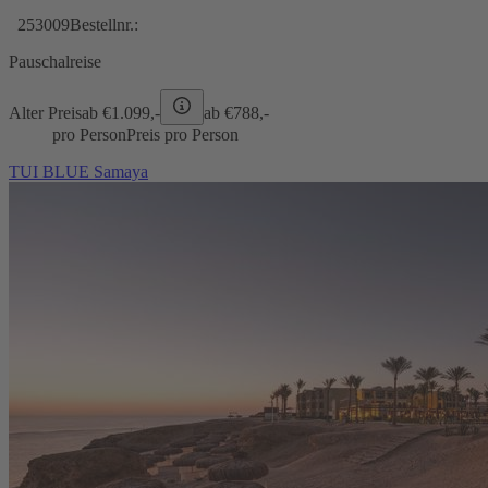
253009
Bestellnr.:
Pauschalreise
Alter Preis
ab €
1.099,-
ab €
788,-
pro Person
Preis pro Person
TUI BLUE Samaya