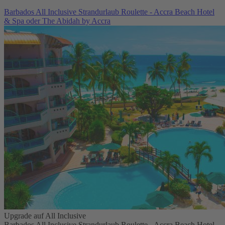
Barbados All Inclusive Strandurlaub Roulette - Accra Beach Hotel
& Spa oder The Abidah by Accra
Upgrade auf All Inclusive
Barbados All Inclusive Strandurlaub Roulette - Accra Beach Hotel