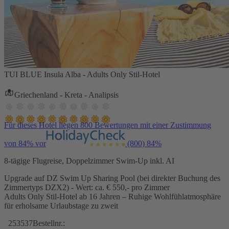
TUI BLUE Insula Alba - Adults Only Stil-Hotel
Griechenland - Kreta - Analipsis
Für dieses Hotel liegen 800 Bewertungen mit einer Zustimmung
von 84% vor
(800)
84%
8-tägige Flugreise, Doppelzimmer Swim-Up inkl. AI
Upgrade auf DZ Swim Up Sharing Pool (bei direkter Buchung des
Zimmertyps DZX2) - Wert: ca. € 550,- pro Zimmer
Adults Only Stil-Hotel ab 16 Jahren – Ruhige Wohlfühlatmosphäre
für erholsame Urlaubstage zu zweit
253537
Bestellnr.: