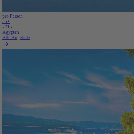
pro Person
ab €
291,-
Ägypten
Alle Angebote