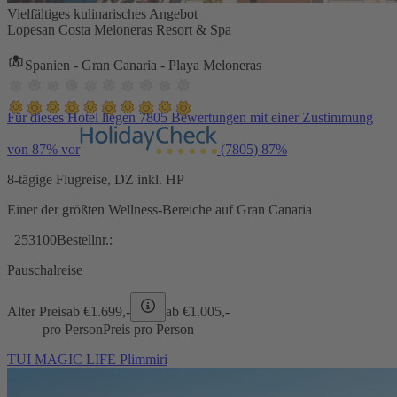
Vielfältiges kulinarisches Angebot
Lopesan Costa Meloneras Resort & Spa
Spanien - Gran Canaria - Playa Meloneras
Für dieses Hotel liegen 7805 Bewertungen mit einer Zustimmung
von 87% vor
(7805)
87%
8-tägige Flugreise, DZ inkl. HP
Einer der größten Wellness-Bereiche auf Gran Canaria
253100
Bestellnr.:
Pauschalreise
Alter Preis
ab €
1.699,-
ab €
1.005,-
pro Person
Preis pro Person
TUI MAGIC LIFE Plimmiri