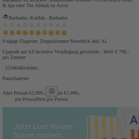
& Spa oder The Abidah by Accra
Barbados -Karibik - Barbados
9-tägige Flugreise, Doppelzimmer Meerblick inkl. AI
Upgrade auf All Inclusive Verpflegung geschenkt - Wert: € 798,-
pro Zimmer
253464
Bestellnr.:
Pauschalreise
Alter Preis
ab €
2.999,-
ab €
1.999,-
pro Person
Preis pro Person