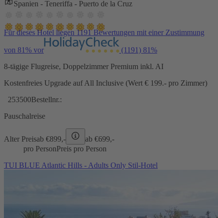
Spanien - Teneriffa - Puerto de la Cruz
Für dieses Hotel liegen 1191 Bewertungen mit einer Zustimmung
von 81% vor
(1191)
81%
8-tägige Flugreise, Doppelzimmer Premium inkl. AI
Kostenfreies Upgrade auf All Inclusive (Wert € 199.- pro Zimmer)
253500
Bestellnr.:
Pauschalreise
Alter Preis
ab €
899,-
ab €
699,-
pro Person
Preis pro Person
TUI BLUE Atlantic Hills - Adults Only Stil-Hotel