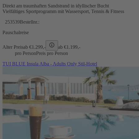
Direkt am traumhaften Sandstrand in idyllischer Bucht
Vielfältiges Sportprogramm mit Wassersport, Tennis & Fitness
253539
Bestellnr.:
Pauschalreise
Alter Preis
ab €
1.299,-
ab €
1.199,-
pro Person
Preis pro Person
TUI BLUE Insula Alba - Adults Only Stil-Hotel