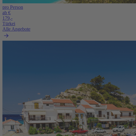
pro Person
ab €
179,-
Türkei
Alle Angebote