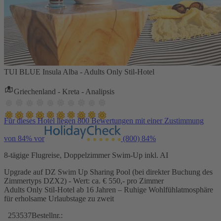
TUI BLUE Insula Alba - Adults Only Stil-Hotel
Griechenland - Kreta - Analipsis
Für dieses Hotel liegen 800 Bewertungen mit einer Zustimmung
von 84% vor
(800)
84%
8-tägige Flugreise, Doppelzimmer Swim-Up inkl. AI
Upgrade auf DZ Swim Up Sharing Pool (bei direkter Buchung des
Zimmertyps DZX2) - Wert: ca. € 550,- pro Zimmer
Adults Only Stil-Hotel ab 16 Jahren – Ruhige Wohlfühlatmosphäre
für erholsame Urlaubstage zu zweit
253537
Bestellnr.: