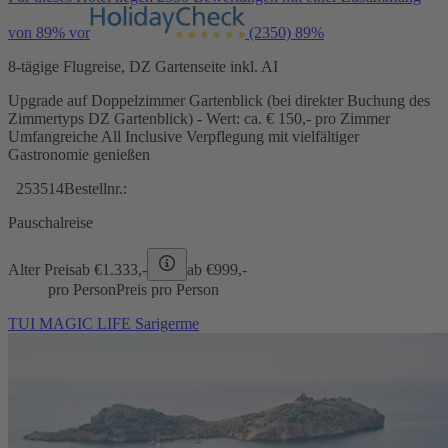
von 89% vor
(2350)
89%
8-tägige Flugreise, DZ Gartenseite inkl. AI
Upgrade auf Doppelzimmer Gartenblick (bei direkter Buchung des
Zimmertyps DZ Gartenblick) - Wert: ca. € 150,- pro Zimmer
Umfangreiche All Inclusive Verpflegung mit vielfältiger
Gastronomie genießen
253514
Bestellnr.:
Pauschalreise
Alter Preis
ab €
1.333,-
ab €
999,-
pro Person
Preis pro Person
TUI MAGIC LIFE Sarigerme