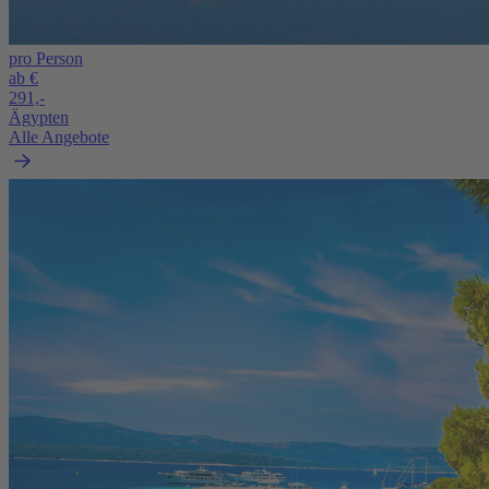
pro Person
ab €
291,-
Ägypten
Alle Angebote