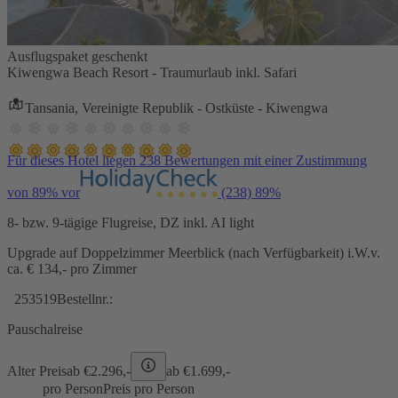
Ausflugspaket geschenkt
Kiwengwa Beach Resort - Traumurlaub inkl. Safari
Tansania, Vereinigte Republik - Ostküste - Kiwengwa
Für dieses Hotel liegen 238 Bewertungen mit einer Zustimmung
von 89% vor
(238)
89%
8- bzw. 9-tägige Flugreise, DZ inkl. AI light
Upgrade auf Doppelzimmer Meerblick (nach Verfügbarkeit) i.W.v.
ca. € 134,- pro Zimmer
253519
Bestellnr.:
Pauschalreise
Alter Preis
ab €
2.296,-
ab €
1.699,-
pro Person
Preis pro Person