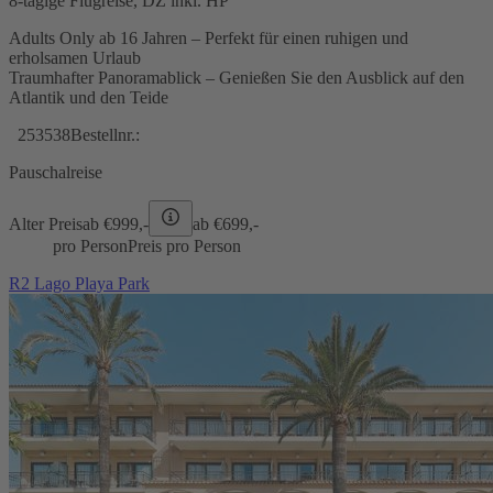
8-tägige Flugreise, DZ inkl. HP
Adults Only ab 16 Jahren – Perfekt für einen ruhigen und
erholsamen Urlaub
Traumhafter Panoramablick – Genießen Sie den Ausblick auf den
Atlantik und den Teide
253538
Bestellnr.:
Pauschalreise
Alter Preis
ab €
999,-
ab €
699,-
pro Person
Preis pro Person
R2 Lago Playa Park