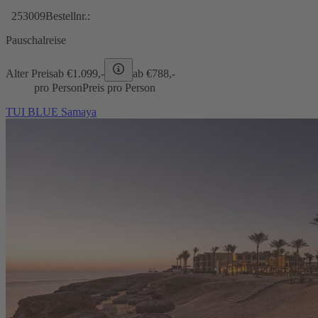
253009
Bestellnr.:
Pauschalreise
Alter Preis
ab €
1.099,-
ab €
788,-
pro Person
Preis pro Person
TUI BLUE Samaya