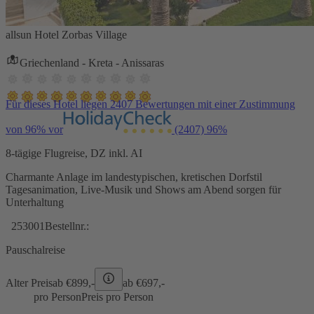
allsun Hotel Zorbas Village
Griechenland - Kreta - Anissaras
Für dieses Hotel liegen 2407 Bewertungen mit einer Zustimmung
von 96% vor
(2407)
96%
8-tägige Flugreise, DZ inkl. AI
Charmante Anlage im landestypischen, kretischen Dorfstil
Tagesanimation, Live-Musik und Shows am Abend sorgen für
Unterhaltung
253001
Bestellnr.:
Pauschalreise
Alter Preis
ab €
899,-
ab €
697,-
pro Person
Preis pro Person