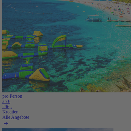
pro Person
ab €
296,-
Kroatien
Alle Angebote