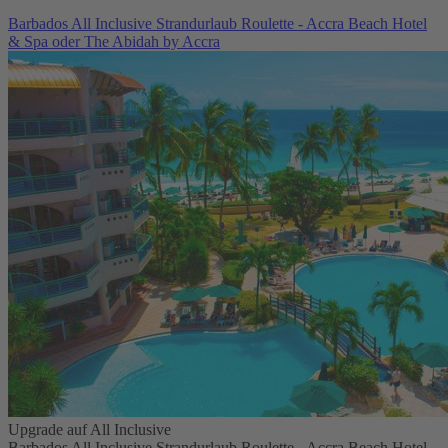
Barbados All Inclusive Strandurlaub Roulette - Accra Beach Hotel
& Spa oder The Abidah by Accra
Upgrade auf All Inclusive
Barbados All Inclusive Strandurlaub Roulette - Accra Beach Hotel