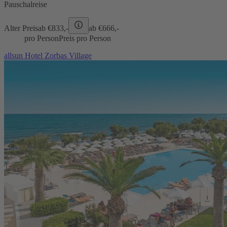
Pauschalreise
Alter Preis
ab €
833,-
ab €
666,-
pro Person
Preis pro Person
allsun Hotel Zorbas Village