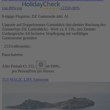
von 89% vor
(2350)
89%
8-tägige Flugreise, DZ Gartenseite inkl. AI
Upgrade auf Doppelzimmer Gartenblick (bei direkter Buchung des
Zimmertyps DZ Gartenblick) - Wert: ca. € 150,- pro Zimmer
Umfangreiche All Inclusive Verpflegung mit vielfältiger
Gastronomie genießen
253514
Bestellnr.:
Pauschalreise
Alter Preis
ab €
1.333,-
ab €
999,-
pro Person
Preis pro Person
TUI MAGIC LIFE Sarigerme