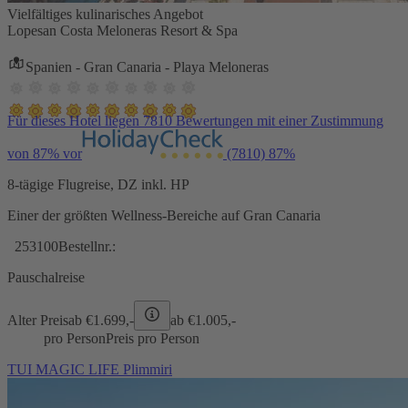
Vielfältiges kulinarisches Angebot
Lopesan Costa Meloneras Resort & Spa
Spanien - Gran Canaria - Playa Meloneras
Für dieses Hotel liegen 7810 Bewertungen mit einer Zustimmung
von 87% vor
(7810)
87%
8-tägige Flugreise, DZ inkl. HP
Einer der größten Wellness-Bereiche auf Gran Canaria
253100
Bestellnr.:
Pauschalreise
Alter Preis
ab €
1.699,-
ab €
1.005,-
pro Person
Preis pro Person
TUI MAGIC LIFE Plimmiri