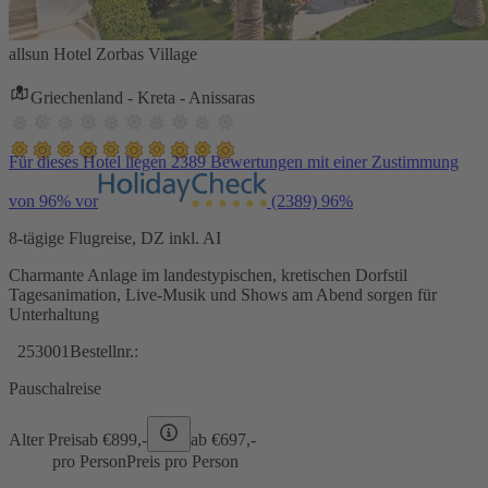
allsun Hotel Zorbas Village
Griechenland - Kreta - Anissaras
Für dieses Hotel liegen 2389 Bewertungen mit einer Zustimmung
von 96% vor
(2389)
96%
8-tägige Flugreise, DZ inkl. AI
Charmante Anlage im landestypischen, kretischen Dorfstil
Tagesanimation, Live-Musik und Shows am Abend sorgen für
Unterhaltung
253001
Bestellnr.:
Pauschalreise
Alter Preis
ab €
899,-
ab €
697,-
pro Person
Preis pro Person