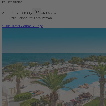
Pauschalreise
Alter Preis
ab €
833,-
ab €
666,-
pro Person
Preis pro Person
allsun Hotel Zorbas Village