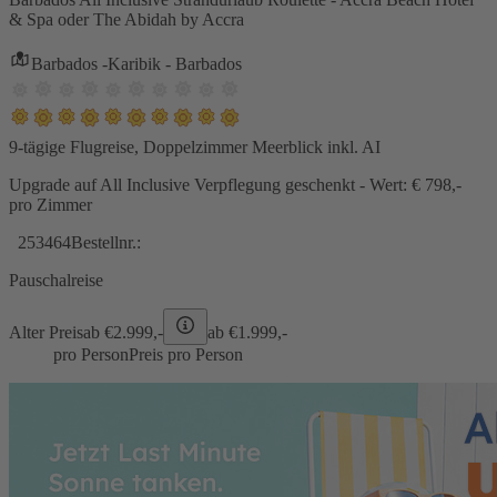
& Spa oder The Abidah by Accra
Barbados -Karibik - Barbados
9-tägige Flugreise, Doppelzimmer Meerblick inkl. AI
Upgrade auf All Inclusive Verpflegung geschenkt - Wert: € 798,-
pro Zimmer
253464
Bestellnr.:
Pauschalreise
Alter Preis
ab €
2.999,-
ab €
1.999,-
pro Person
Preis pro Person