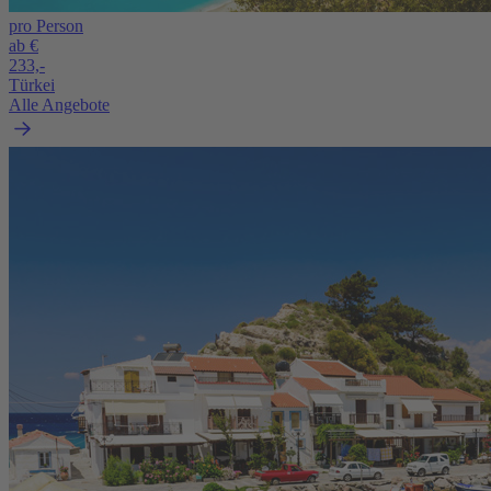
pro Person
ab €
233,-
Türkei
Alle Angebote