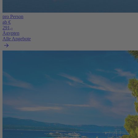
pro Person
ab €
291,-
Ägypten
Alle Angebote