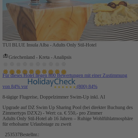
TUI BLUE Insula Alba - Adults Only Stil-Hotel
Griechenland - Kreta - Analipsis
Für dieses Hotel liegen 800 Bewertungen mit einer Zustimmung
von 84% vor
(800)
84%
8-tägige Flugreise, Doppelzimmer Swim-Up inkl. AI
Upgrade auf DZ Swim Up Sharing Pool (bei direkter Buchung des
Zimmertyps DZX2) - Wert: ca. € 550,- pro Zimmer
Adults Only Stil-Hotel ab 16 Jahren – Ruhige Wohlfühlatmosphäre
für erholsame Urlaubstage zu zweit
253537
Bestellnr.: