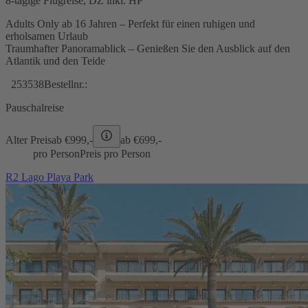
8-tägige Flugreise, DZ inkl. HP
Adults Only ab 16 Jahren – Perfekt für einen ruhigen und
erholsamen Urlaub
Traumhafter Panoramablick – Genießen Sie den Ausblick auf den
Atlantik und den Teide
253538
Bestellnr.:
Pauschalreise
Alter Preis
ab €
999,-
ab €
699,-
pro Person
Preis pro Person
R2 Lago Playa Park