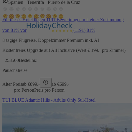
Spanien - Teneriffa - Puerto de la Cruz
Für dieses Hotel liegen 1191 Bewertungen mit einer Zustimmung
von 81% vor
(1191)
81%
8-tägige Flugreise, Doppelzimmer Premium inkl. AI
Kostenfreies Upgrade auf All Inclusive (Wert € 199.- pro Zimmer)
253500
Bestellnr.:
Pauschalreise
Alter Preis
ab €
899,-
ab €
699,-
pro Person
Preis pro Person
TUI BLUE Atlantic Hills - Adults Only Stil-Hotel