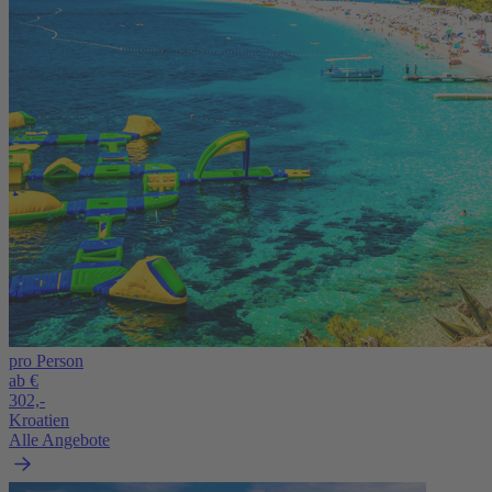
pro Person
ab €
302,-
Kroatien
Alle Angebote