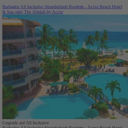
Barbados All Inclusive Strandurlaub Roulette - Accra Beach Hotel
& Spa oder The Abidah by Accra
Upgrade auf All Inclusive
Barbados All Inclusive Strandurlaub Roulette - Accra Beach Hotel