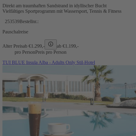
Direkt am traumhaften Sandstrand in idyllischer Bucht
Vielfältiges Sportprogramm mit Wassersport, Tennis & Fitness
253539
Bestellnr.:
Pauschalreise
Alter Preis
ab €
1.299,-
ab €
1.199,-
pro Person
Preis pro Person
TUI BLUE Insula Alba - Adults Only Stil-Hotel