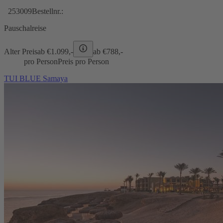
253009
Bestellnr.:
Pauschalreise
Alter Preis
ab €
1.099,-
ab €
788,-
pro Person
Preis pro Person
TUI BLUE Samaya