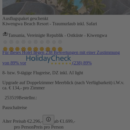
Ausflugspaket geschenkt
Kiwengwa Beach Resort - Traumurlaub inkl. Safari
Tansania, Vereinigte Republik - Ostküste - Kiwengwa
Für dieses Hotel liegen 238 Bewertungen mit einer Zustimmung
von 89% vor
(238)
89%
8- bzw. 9-tägige Flugreise, DZ inkl. AI light
Upgrade auf Doppelzimmer Meerblick (nach Verfügbarkeit) i.W.v.
ca. € 134,- pro Zimmer
253519
Bestellnr.:
Pauschalreise
Alter Preis
ab €
2.296,-
ab €
1.699,-
pro Person
Preis pro Person