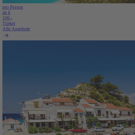
pro Person
ab €
109,-
Türkei
Alle Angebote