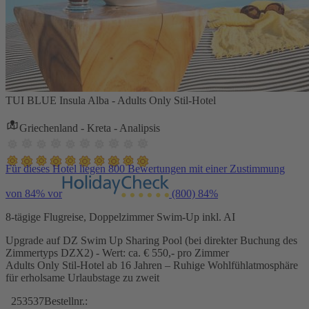
TUI BLUE Insula Alba - Adults Only Stil-Hotel
Griechenland - Kreta - Analipsis
Für dieses Hotel liegen 800 Bewertungen mit einer Zustimmung
von 84% vor
(800)
84%
8-tägige Flugreise, Doppelzimmer Swim-Up inkl. AI
Upgrade auf DZ Swim Up Sharing Pool (bei direkter Buchung des
Zimmertyps DZX2) - Wert: ca. € 550,- pro Zimmer
Adults Only Stil-Hotel ab 16 Jahren – Ruhige Wohlfühlatmosphäre
für erholsame Urlaubstage zu zweit
253537
Bestellnr.: