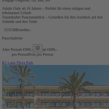
8-tägige Flugreise, DZ inkl. HP
Adults Only ab 16 Jahren – Perfekt für einen ruhigen und
erholsamen Urlaub
Traumhafter Panoramablick – Genießen Sie den Ausblick auf den
Atlantik und den Teide
253538
Bestellnr.:
Pauschalreise
Alter Preis
ab €
999,-
ab €
699,-
pro Person
Preis pro Person
R2 Lago Playa Park