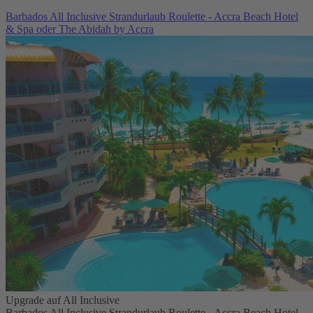
Barbados All Inclusive Strandurlaub Roulette - Accra Beach Hotel
& Spa oder The Abidah by Accra
Upgrade auf All Inclusive
Barbados All Inclusive Strandurlaub Roulette - Accra Beach Hotel