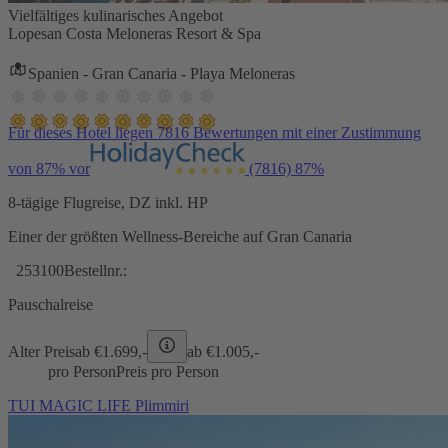
Vielfältiges kulinarisches Angebot
Lopesan Costa Meloneras Resort & Spa
Spanien - Gran Canaria - Playa Meloneras
Für dieses Hotel liegen 7816 Bewertungen mit einer Zustimmung
von 87% vor
(7816)
87%
8-tägige Flugreise, DZ inkl. HP
Einer der größten Wellness-Bereiche auf Gran Canaria
253100
Bestellnr.:
Pauschalreise
Alter Preis
ab €
1.699,-
ab €
1.005,-
pro Person
Preis pro Person
TUI MAGIC LIFE Plimmiri