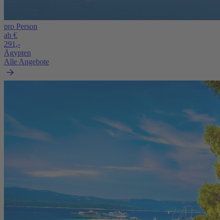
pro Person
ab €
291,-
Ägypten
Alle Angebote