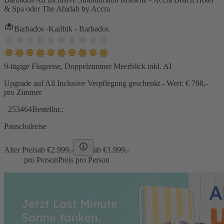
& Spa oder The Abidah by Accra
Barbados -Karibik - Barbados
9-tägige Flugreise, Doppelzimmer Meerblick inkl. AI
Upgrade auf All Inclusive Verpflegung geschenkt - Wert: € 798,-
pro Zimmer
253464
Bestellnr.:
Pauschalreise
Alter Preis
ab €
2.999,-
ab €
1.999,-
pro Person
Preis pro Person