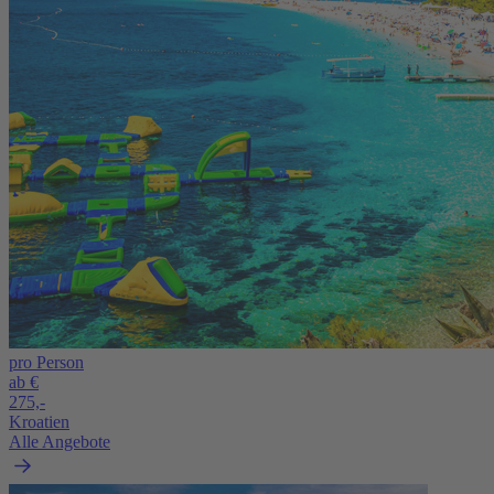
pro Person
ab €
275,-
Kroatien
Alle Angebote