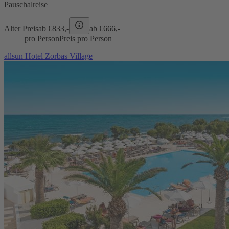
Pauschalreise
Alter Preis
ab €
833,-
ab €
666,-
pro Person
Preis pro Person
allsun Hotel Zorbas Village