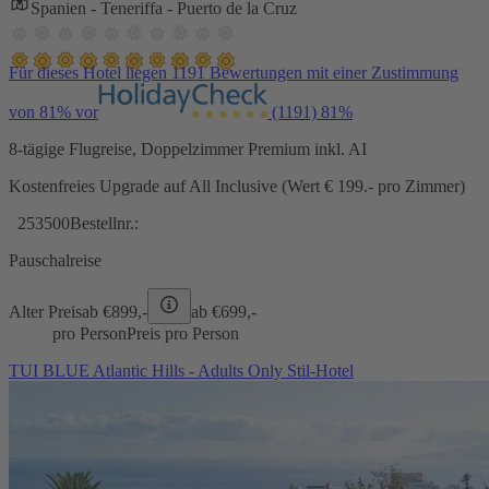
Spanien - Teneriffa - Puerto de la Cruz
Für dieses Hotel liegen 1191 Bewertungen mit einer Zustimmung
von 81% vor
(1191)
81%
8-tägige Flugreise, Doppelzimmer Premium inkl. AI
Kostenfreies Upgrade auf All Inclusive (Wert € 199.- pro Zimmer)
253500
Bestellnr.:
Pauschalreise
Alter Preis
ab €
899,-
ab €
699,-
pro Person
Preis pro Person
TUI BLUE Atlantic Hills - Adults Only Stil-Hotel