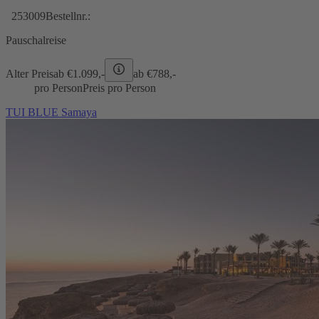
253009
Bestellnr.:
Pauschalreise
Alter Preis
ab €
1.099,-
ab €
788,-
pro Person
Preis pro Person
TUI BLUE Samaya