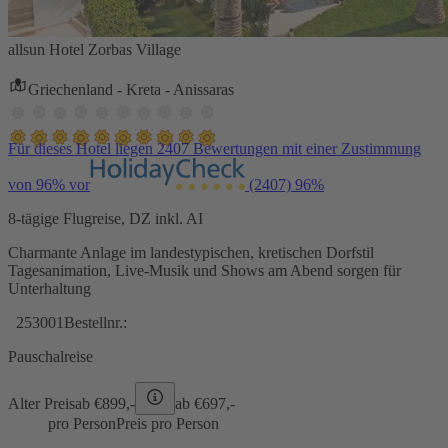
allsun Hotel Zorbas Village
Griechenland - Kreta - Anissaras
Für dieses Hotel liegen 2407 Bewertungen mit einer Zustimmung
von 96% vor
(2407)
96%
8-tägige Flugreise, DZ inkl. AI
Charmante Anlage im landestypischen, kretischen Dorfstil
Tagesanimation, Live-Musik und Shows am Abend sorgen für
Unterhaltung
253001
Bestellnr.:
Pauschalreise
Alter Preis
ab €
899,-
ab €
697,-
pro Person
Preis pro Person