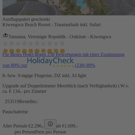
Ausflugspaket geschenkt
Kiwengwa Beach Resort - Traumurlaub inkl. Safari
Tansania, Vereinigte Republik - Ostküste - Kiwengwa
Für dieses Hotel liegen 238 Bewertungen mit einer Zustimmung
von 89% vor
(238)
89%
8- bzw. 9-tägige Flugreise, DZ inkl. AI light
Upgrade auf Doppelzimmer Meerblick (nach Verfügbarkeit) i.W.v.
ca. € 134,- pro Zimmer
253519
Bestellnr.:
Pauschalreise
Alter Preis
ab €
2.296,-
ab €
1.699,-
pro Person
Preis pro Person