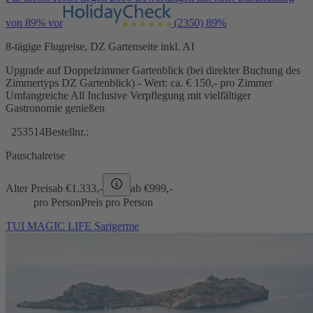
von 89% vor
(2350)
89%
8-tägige Flugreise, DZ Gartenseite inkl. AI
Upgrade auf Doppelzimmer Gartenblick (bei direkter Buchung des
Zimmertyps DZ Gartenblick) - Wert: ca. € 150,- pro Zimmer
Umfangreiche All Inclusive Verpflegung mit vielfältiger
Gastronomie genießen
253514
Bestellnr.:
Pauschalreise
Alter Preis
ab €
1.333,-
ab €
999,-
pro Person
Preis pro Person
TUI MAGIC LIFE Sarigerme