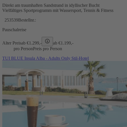
Direkt am traumhaften Sandstrand in idyllischer Bucht
Vielfältiges Sportprogramm mit Wassersport, Tennis & Fitness
253539
Bestellnr.:
Pauschalreise
Alter Preis
ab €
1.299,-
ab €
1.199,-
pro Person
Preis pro Person
TUI BLUE Insula Alba - Adults Only Stil-Hotel