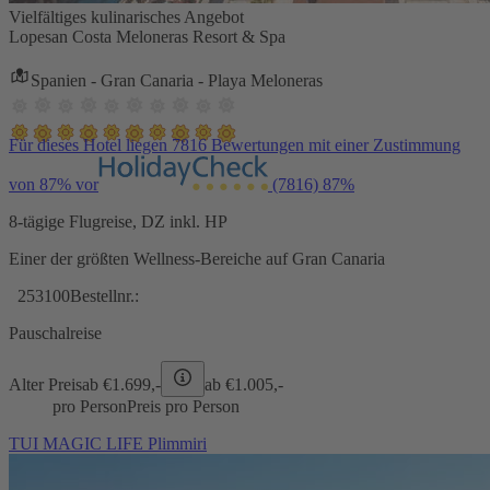
Vielfältiges kulinarisches Angebot
Lopesan Costa Meloneras Resort & Spa
Spanien - Gran Canaria - Playa Meloneras
Für dieses Hotel liegen 7816 Bewertungen mit einer Zustimmung
von 87% vor
(7816)
87%
8-tägige Flugreise, DZ inkl. HP
Einer der größten Wellness-Bereiche auf Gran Canaria
253100
Bestellnr.:
Pauschalreise
Alter Preis
ab €
1.699,-
ab €
1.005,-
pro Person
Preis pro Person
TUI MAGIC LIFE Plimmiri