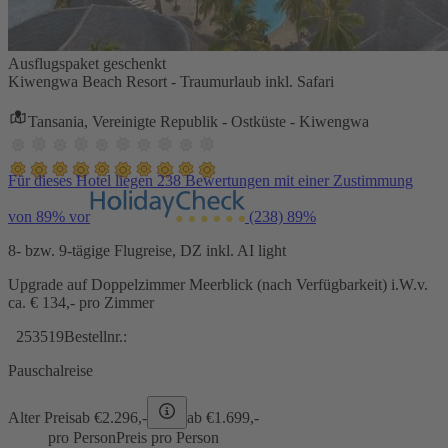
Ausflugspaket geschenkt
Kiwengwa Beach Resort - Traumurlaub inkl. Safari
Tansania, Vereinigte Republik - Ostküste - Kiwengwa
Für dieses Hotel liegen 238 Bewertungen mit einer Zustimmung
von 89% vor
(238)
89%
8- bzw. 9-tägige Flugreise, DZ inkl. AI light
Upgrade auf Doppelzimmer Meerblick (nach Verfügbarkeit) i.W.v.
ca. € 134,- pro Zimmer
253519
Bestellnr.:
Pauschalreise
Alter Preis
ab €
2.296,-
ab €
1.699,-
pro Person
Preis pro Person