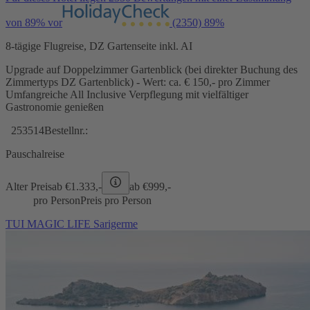
von 89% vor
(2350)
89%
8-tägige Flugreise, DZ Gartenseite inkl. AI
Upgrade auf Doppelzimmer Gartenblick (bei direkter Buchung des
Zimmertyps DZ Gartenblick) - Wert: ca. € 150,- pro Zimmer
Umfangreiche All Inclusive Verpflegung mit vielfältiger
Gastronomie genießen
253514
Bestellnr.:
Pauschalreise
Alter Preis
ab €
1.333,-
ab €
999,-
pro Person
Preis pro Person
TUI MAGIC LIFE Sarigerme