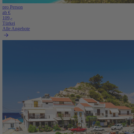
pro Person
ab €
109,-
Türkei
Alle Angebote