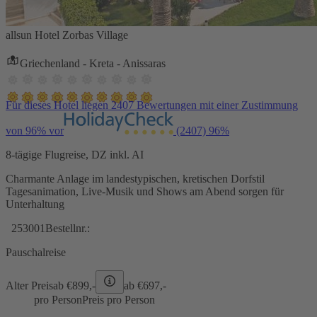
allsun Hotel Zorbas Village
Griechenland - Kreta - Anissaras
Für dieses Hotel liegen 2407 Bewertungen mit einer Zustimmung
von 96% vor
(2407)
96%
8-tägige Flugreise, DZ inkl. AI
Charmante Anlage im landestypischen, kretischen Dorfstil
Tagesanimation, Live-Musik und Shows am Abend sorgen für
Unterhaltung
253001
Bestellnr.:
Pauschalreise
Alter Preis
ab €
899,-
ab €
697,-
pro Person
Preis pro Person