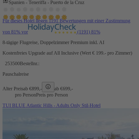
Spanien - Teneriffa - Puerto de la Cruz
Für dieses Hotel liegen 1191 Bewertungen mit einer Zustimmung
von 81% vor
(1191)
81%
8-tägige Flugreise, Doppelzimmer Premium inkl. AI
Kostenfreies Upgrade auf All Inclusive (Wert € 199.- pro Zimmer)
253500
Bestellnr.:
Pauschalreise
Alter Preis
ab €
899,-
ab €
699,-
pro Person
Preis pro Person
TUI BLUE Atlantic Hills - Adults Only Stil-Hotel