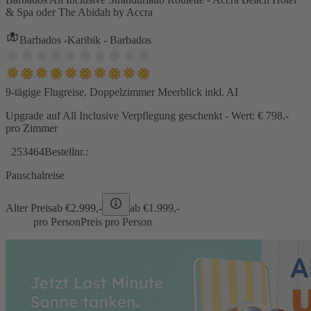
& Spa oder The Abidah by Accra
Barbados -Karibik - Barbados
9-tägige Flugreise, Doppelzimmer Meerblick inkl. AI
Upgrade auf All Inclusive Verpflegung geschenkt - Wert: € 798,-
pro Zimmer
253464
Bestellnr.:
Pauschalreise
Alter Preis
ab €
2.999,-
ab €
1.999,-
pro Person
Preis pro Person