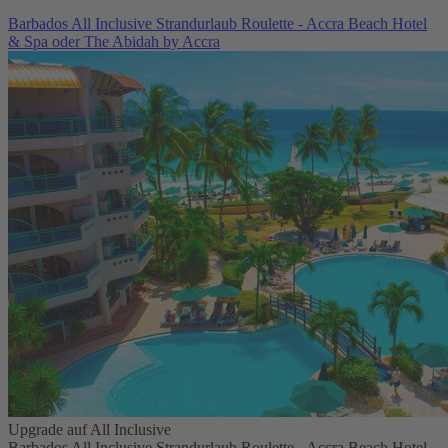
Barbados All Inclusive Strandurlaub Roulette - Accra Beach Hotel
& Spa oder The Abidah by Accra
Upgrade auf All Inclusive
Barbados All Inclusive Strandurlaub Roulette - Accra Beach Hotel