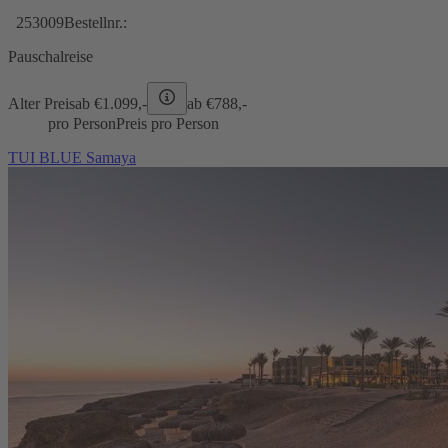
253009
Bestellnr.:
Pauschalreise
Alter Preis
ab €
1.099,-
ab €
788,-
pro Person
Preis pro Person
TUI BLUE Samaya