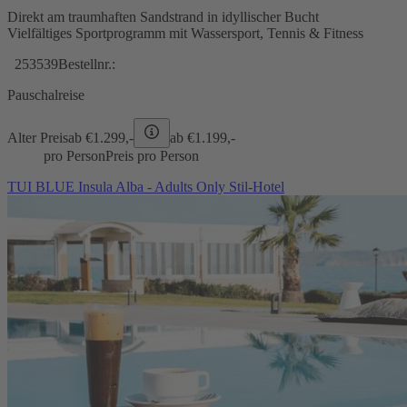
Direkt am traumhaften Sandstrand in idyllischer Bucht
Vielfältiges Sportprogramm mit Wassersport, Tennis & Fitness
253539
Bestellnr.:
Pauschalreise
Alter Preis
ab €
1.299,-
ab €
1.199,-
pro Person
Preis pro Person
TUI BLUE Insula Alba - Adults Only Stil-Hotel