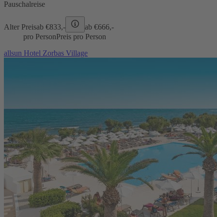
Pauschalreise
Alter Preis
ab €
833,-
ab €
666,-
pro Person
Preis pro Person
allsun Hotel Zorbas Village