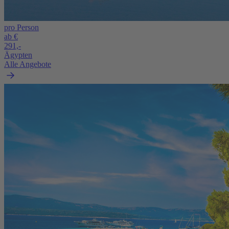
pro Person
ab €
291,-
Ägypten
Alle Angebote