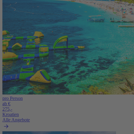
pro Person
ab €
275,-
Kroatien
Alle Angebote