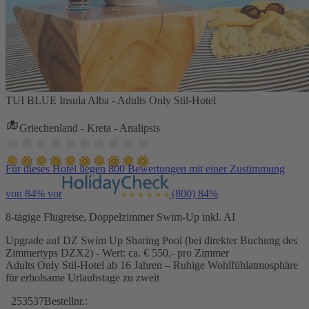
TUI BLUE Insula Alba - Adults Only Stil-Hotel
Griechenland - Kreta - Analipsis
Für dieses Hotel liegen 800 Bewertungen mit einer Zustimmung
von 84% vor
(800)
84%
8-tägige Flugreise, Doppelzimmer Swim-Up inkl. AI
Upgrade auf DZ Swim Up Sharing Pool (bei direkter Buchung des
Zimmertyps DZX2) - Wert: ca. € 550,- pro Zimmer
Adults Only Stil-Hotel ab 16 Jahren – Ruhige Wohlfühlatmosphäre
für erholsame Urlaubstage zu zweit
253537
Bestellnr.: