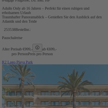
8-tägige Flugreise, DZ inkl. HP
Adults Only ab 16 Jahren – Perfekt für einen ruhigen und
erholsamen Urlaub
Traumhafter Panoramablick – Genießen Sie den Ausblick auf den
Atlantik und den Teide
253538
Bestellnr.:
Pauschalreise
Alter Preis
ab €
999,-
ab €
699,-
pro Person
Preis pro Person
R2 Lago Playa Park