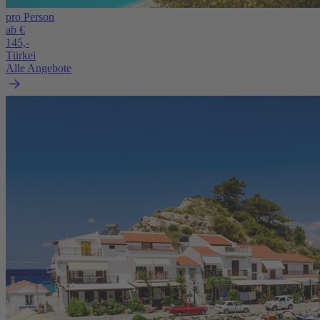
pro Person
ab €
145,-
Türkei
Alle Angebote