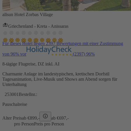
allsun Hotel Zorbas Village
Griechenland - Kreta - Anissaras
Für dieses Hotel liegen 2397 Bewertungen mit einer Zustimmung
von 96% vor
(2397)
96%
8-tägige Flugreise, DZ inkl. AI
Charmante Anlage im landestypischen, kretischen Dorfstil
Tagesanimation, Live-Musik und Shows am Abend sorgen für
Unterhaltung
253001
Bestellnr.:
Pauschalreise
Alter Preis
ab €
899,-
ab €
697,-
pro Person
Preis pro Person