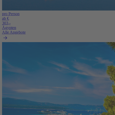
pro Person
ab €
303,-
Ägypten
Alle Angebote