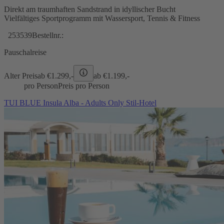
Direkt am traumhaften Sandstrand in idyllischer Bucht
Vielfältiges Sportprogramm mit Wassersport, Tennis & Fitness
253539
Bestellnr.:
Pauschalreise
Alter Preis
ab €
1.299,-
ab €
1.199,-
pro Person
Preis pro Person
TUI BLUE Insula Alba - Adults Only Stil-Hotel