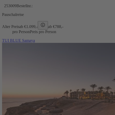
253009
Bestellnr.:
Pauschalreise
Alter Preis
ab €
1.099,-
ab €
788,-
pro Person
Preis pro Person
TUI BLUE Samaya