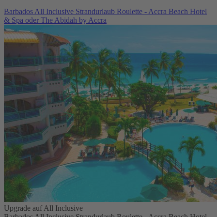
Barbados All Inclusive Strandurlaub Roulette - Accra Beach Hotel
& Spa oder The Abidah by Accra
Upgrade auf All Inclusive
Barbados All Inclusive Strandurlaub Roulette - Accra Beach Hotel