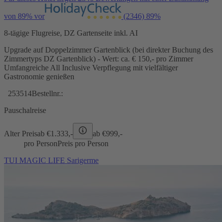
von 89% vor
(2346)
89%
8-tägige Flugreise, DZ Gartenseite inkl. AI
Upgrade auf Doppelzimmer Gartenblick (bei direkter Buchung des
Zimmertyps DZ Gartenblick) - Wert: ca. € 150,- pro Zimmer
Umfangreiche All Inclusive Verpflegung mit vielfältiger
Gastronomie genießen
253514
Bestellnr.:
Pauschalreise
Alter Preis
ab €
1.333,-
ab €
999,-
pro Person
Preis pro Person
TUI MAGIC LIFE Sarigerme