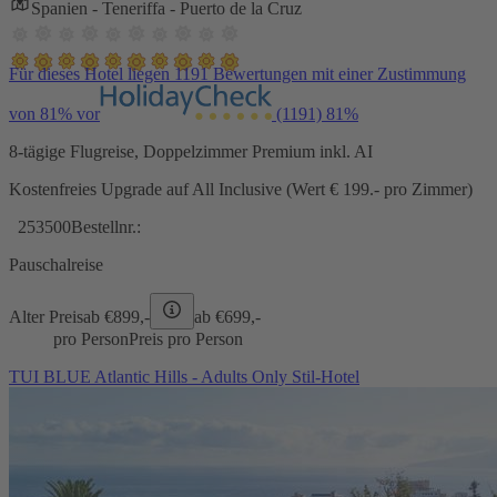
Spanien - Teneriffa - Puerto de la Cruz
Für dieses Hotel liegen 1191 Bewertungen mit einer Zustimmung
von 81% vor
(1191)
81%
8-tägige Flugreise, Doppelzimmer Premium inkl. AI
Kostenfreies Upgrade auf All Inclusive (Wert € 199.- pro Zimmer)
253500
Bestellnr.:
Pauschalreise
Alter Preis
ab €
899,-
ab €
699,-
pro Person
Preis pro Person
TUI BLUE Atlantic Hills - Adults Only Stil-Hotel