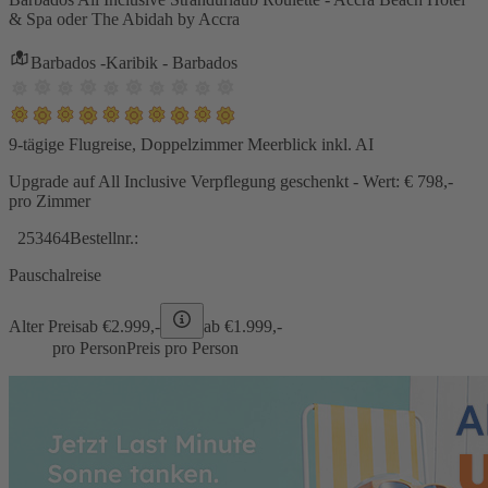
& Spa oder The Abidah by Accra
Barbados -Karibik - Barbados
9-tägige Flugreise, Doppelzimmer Meerblick inkl. AI
Upgrade auf All Inclusive Verpflegung geschenkt - Wert: € 798,-
pro Zimmer
253464
Bestellnr.:
Pauschalreise
Alter Preis
ab €
2.999,-
ab €
1.999,-
pro Person
Preis pro Person