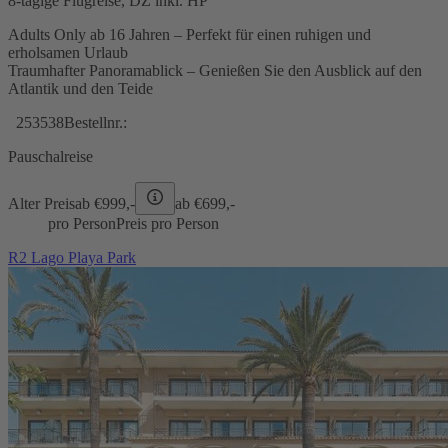
8-tägige Flugreise, DZ inkl. HP
Adults Only ab 16 Jahren – Perfekt für einen ruhigen und
erholsamen Urlaub
Traumhafter Panoramablick – Genießen Sie den Ausblick auf den
Atlantik und den Teide
253538
Bestellnr.:
Pauschalreise
Alter Preis
ab €
999,-
ab €
699,-
pro Person
Preis pro Person
R2 Lago Playa Park