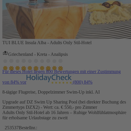
TUI BLUE Insula Alba - Adults Only Stil-Hotel
Griechenland - Kreta - Analipsis
Für dieses Hotel liegen 800 Bewertungen mit einer Zustimmung
von 84% vor
(800)
84%
8-tägige Flugreise, Doppelzimmer Swim-Up inkl. AI
Upgrade auf DZ Swim Up Sharing Pool (bei direkter Buchung des
Zimmertyps DZX2) - Wert: ca. € 550,- pro Zimmer
Adults Only Stil-Hotel ab 16 Jahren – Ruhige Wohlfühlatmosphäre
für erholsame Urlaubstage zu zweit
253537
Bestellnr.: