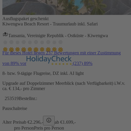
Ausflugspaket geschenkt
Kiwengwa Beach Resort - Traumurlaub inkl. Safari
Tansania, Vereinigte Republik - Ostküste - Kiwengwa
Für dieses Hotel liegen 237 Bewertungen mit einer Zustimmung
von 89% vor
(237)
89%
8- bzw. 9-tägige Flugreise, DZ inkl. AI light
Upgrade auf Doppelzimmer Meerblick (nach Verfügbarkeit) i.W.v.
ca. € 134,- pro Zimmer
253519
Bestellnr.:
Pauschalreise
Alter Preis
ab €
2.296,-
ab €
1.699,-
pro Person
Preis pro Person