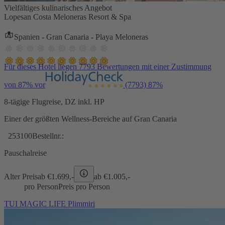
Vielfältiges kulinarisches Angebot
Lopesan Costa Meloneras Resort & Spa
Spanien - Gran Canaria - Playa Meloneras
Für dieses Hotel liegen 7793 Bewertungen mit einer Zustimmung
von 87% vor
(7793)
87%
8-tägige Flugreise, DZ inkl. HP
Einer der größten Wellness-Bereiche auf Gran Canaria
253100
Bestellnr.:
Pauschalreise
Alter Preis
ab €
1.699,-
ab €
1.005,-
pro Person
Preis pro Person
TUI MAGIC LIFE Plimmiri