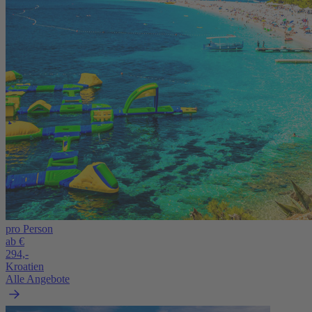
pro Person
ab €
294,-
Kroatien
Alle Angebote