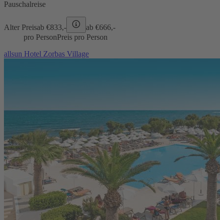
Pauschalreise
Alter Preis
ab €
833,-
ab €
666,-
pro Person
Preis pro Person
allsun Hotel Zorbas Village