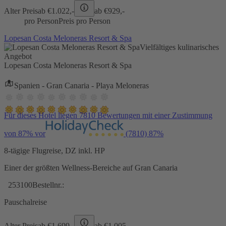
Alter Preis
ab €
1.022,-
ab €
929,-
pro Person
Preis pro Person
Lopesan Costa Meloneras Resort & Spa
Vielfältiges kulinarisches
Angebot
Lopesan Costa Meloneras Resort & Spa
Spanien - Gran Canaria - Playa Meloneras
Für dieses Hotel liegen 7810 Bewertungen mit einer Zustimmung
von 87% vor
(7810)
87%
8-tägige Flugreise, DZ inkl. HP
Einer der größten Wellness-Bereiche auf Gran Canaria
253100
Bestellnr.:
Pauschalreise
Alter Preis
ab €
1.699,-
ab €
1.005,-