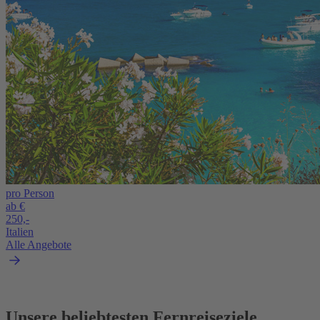
pro Person
ab €
250,-
Italien
Alle Angebote
Unsere beliebtesten Fernreiseziele