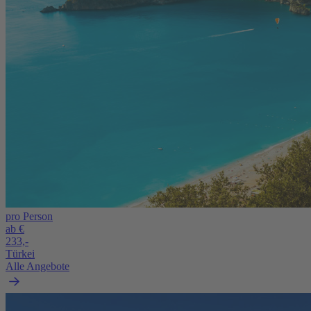
pro Person
ab €
233,-
Türkei
Alle Angebote