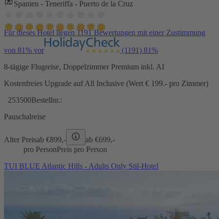
Spanien - Teneriffa - Puerto de la Cruz
Für dieses Hotel liegen 1191 Bewertungen mit einer Zustimmung
von 81% vor
(1191)
81%
8-tägige Flugreise, Doppelzimmer Premium inkl. AI
Kostenfreies Upgrade auf All Inclusive (Wert € 199.- pro Zimmer)
253500
Bestellnr.:
Pauschalreise
Alter Preis
ab €
899,-
ab €
699,-
pro Person
Preis pro Person
TUI BLUE Atlantic Hills - Adults Only Stil-Hotel