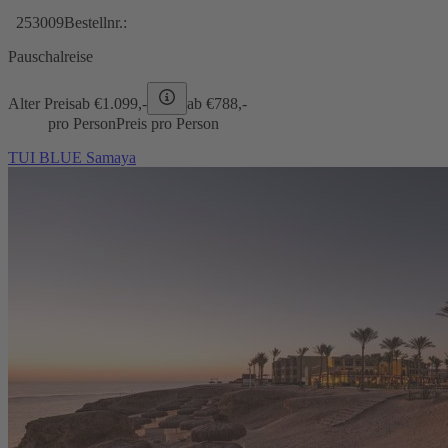
253009
Bestellnr.:
Pauschalreise
Alter Preis
ab €
1.099,-
ab €
788,-
pro Person
Preis pro Person
TUI BLUE Samaya