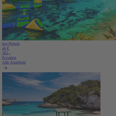
pro Person
ab €
302,-
Kroatien
Alle Angebote