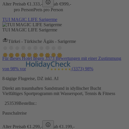
Alter Preis
ab €
1.333,-
ab €
999,-
pro Person
Preis pro Person
TUI MAGIC LIFE Sarigerme
TUI MAGIC LIFE Sarigerme
Türkei - Türkische Ägäis - Sarigerme
Für dieses Hotel liegen 3373 Bewertungen mit einer Zustimmung
von 98% vor
(3373)
98%
8-tägige Flugreise, DZ inkl. AI
Direkt am traumhaften Sandstrand in idyllischer Bucht
Vielfältiges Sportprogramm mit Wassersport, Tennis & Fitness
253539
Bestellnr.:
Pauschalreise
Alter Preis
ab €
1.299,-
ab €
1.199,-