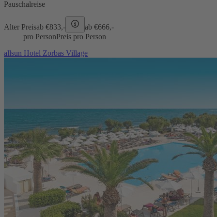
Pauschalreise
Alter Preis
ab €
833,-
ab €
666,-
pro Person
Preis pro Person
allsun Hotel Zorbas Village