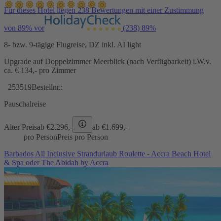
Für dieses Hotel liegen 238 Bewertungen mit einer Zustimmung
von 89% vor
(238)
89%
8- bzw. 9-tägige Flugreise, DZ inkl. AI light
Upgrade auf Doppelzimmer Meerblick (nach Verfügbarkeit) i.W.v.
ca. € 134,- pro Zimmer
253519
Bestellnr.:
Pauschalreise
Alter Preis
ab €
2.296,-
ab €
1.699,-
pro Person
Preis pro Person
Barbados All Inclusive Strandurlaub Roulette - Accra Beach Hotel
& Spa oder The Abidah by Accra