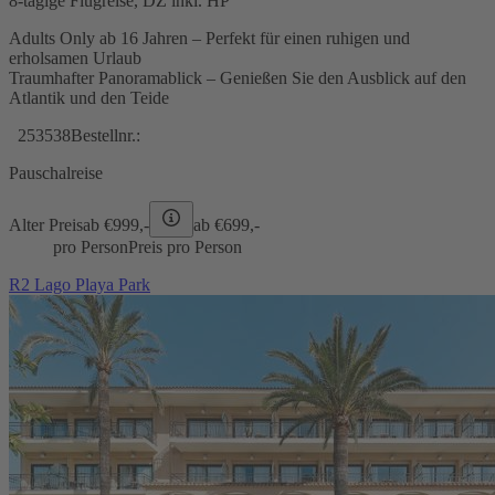
8-tägige Flugreise, DZ inkl. HP
Adults Only ab 16 Jahren – Perfekt für einen ruhigen und
erholsamen Urlaub
Traumhafter Panoramablick – Genießen Sie den Ausblick auf den
Atlantik und den Teide
253538
Bestellnr.:
Pauschalreise
Alter Preis
ab €
999,-
ab €
699,-
pro Person
Preis pro Person
R2 Lago Playa Park