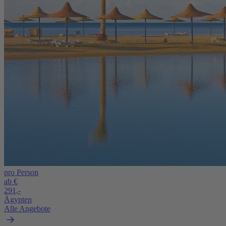
pro Person
ab €
291,-
Ägypten
Alle Angebote