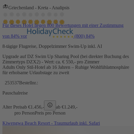
Griechenland - Kreta - Analipsis
Für dieses Hotel liegen 800 Bewertungen mit einer Zustimmung
von 84% vor
(800)
84%
8-tägige Flugreise, Doppelzimmer Swim-Up inkl. AI
Upgrade auf DZ Swim Up Sharing Pool (bei direkter Buchung des
Zimmertyps DZX2) - Wert: ca. € 550,- pro Zimmer
Adults Only Stil-Hotel ab 16 Jahren – Ruhige Wohlfühlatmosphäre
für erholsame Urlaubstage zu zweit
253537
Bestellnr.:
Pauschalreise
Alter Preis
ab €
1.456,-
ab €
1.249,-
pro Person
Preis pro Person
Kiwengwa Beach Resort - Traumurlaub inkl. Safari