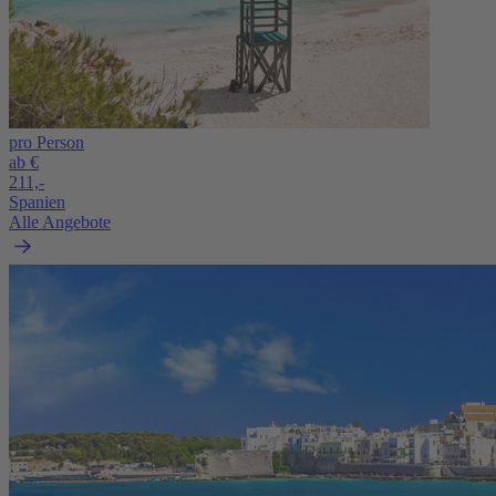
pro Person
ab €
211,-
Spanien
Alle Angebote