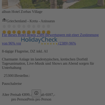
allsun Hotel Zorbas Village
Griechenland - Kreta - Anissaras
Für dieses Hotel liegen 2389 Bewertungen mit einer Zustimmung
von 96% vor
(2389)
96%
8-tägige Flugreise, DZ inkl. AI
Charmante Anlage im landestypischen, kretischen Dorfstil
Tagesanimation, Live-Musik und Shows am Abend sorgen für
Unterhaltung
253001
Bestellnr.:
Pauschalreise
Alter Preis
ab €
899,-
ab €
697,-
pro Person
Preis pro Person