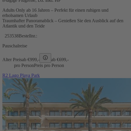
8-tägige Flugreise, DZ inkl. HP
Adults Only ab 16 Jahren – Perfekt für einen ruhigen und
erholsamen Urlaub
Traumhafter Panoramablick – Genießen Sie den Ausblick auf den
Atlantik und den Teide
253538
Bestellnr.:
Pauschalreise
Alter Preis
ab €
999,-
ab €
699,-
pro Person
Preis pro Person
R2 Lago Playa Park