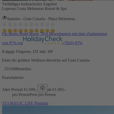
Vielfältiges kulinarisches Angebot
Lopesan Costa Meloneras Resort & Spa
Spanien - Gran Canaria - Playa Meloneras
Für dieses Hotel liegen 7816 Bewertungen mit einer Zustimmung
von 87% vor
(7816)
87%
8-tägige Flugreise, DZ inkl. HP
Einer der größten Wellness-Bereiche auf Gran Canaria
253100
Bestellnr.:
Pauschalreise
Alter Preis
ab €
1.699,-
ab €
1.005,-
pro Person
Preis pro Person
TUI MAGIC LIFE Plimmiri