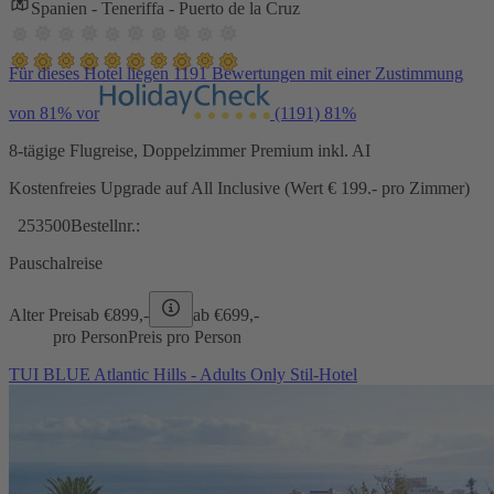
Spanien - Teneriffa - Puerto de la Cruz
Für dieses Hotel liegen 1191 Bewertungen mit einer Zustimmung
von 81% vor
(1191)
81%
8-tägige Flugreise, Doppelzimmer Premium inkl. AI
Kostenfreies Upgrade auf All Inclusive (Wert € 199.- pro Zimmer)
253500
Bestellnr.:
Pauschalreise
Alter Preis
ab €
899,-
ab €
699,-
pro Person
Preis pro Person
TUI BLUE Atlantic Hills - Adults Only Stil-Hotel