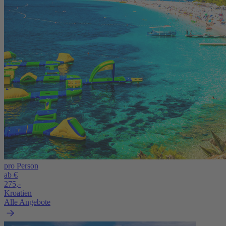
pro Person
ab €
275,-
Kroatien
Alle Angebote