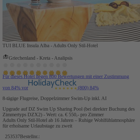
TUI BLUE Insula Alba - Adults Only Stil-Hotel
Griechenland - Kreta - Analipsis
Für dieses Hotel liegen 800 Bewertungen mit einer Zustimmung
von 84% vor
(800)
84%
8-tägige Flugreise, Doppelzimmer Swim-Up inkl. AI
Upgrade auf DZ Swim Up Sharing Pool (bei direkter Buchung des
Zimmertyps DZX2) - Wert: ca. € 550,- pro Zimmer
Adults Only Stil-Hotel ab 16 Jahren – Ruhige Wohlfühlatmosphäre
für erholsame Urlaubstage zu zweit
253537
Bestellnr.: