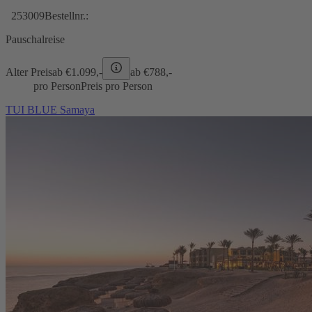
253009
Bestellnr.:
Pauschalreise
Alter Preis
ab €
1.099,-
ab €
788,-
pro Person
Preis pro Person
TUI BLUE Samaya