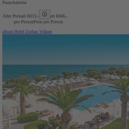
Pauschalreise
Alter Preis
ab €
833,-
ab €
666,-
pro Person
Preis pro Person
allsun Hotel Zorbas Village