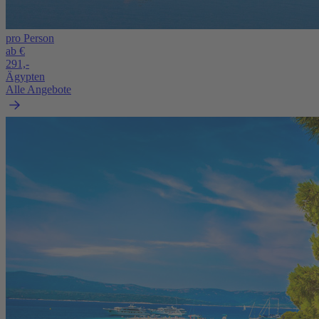
pro Person
ab €
291,-
Ägypten
Alle Angebote