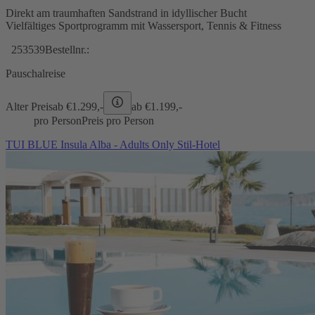
Direkt am traumhaften Sandstrand in idyllischer Bucht
Vielfältiges Sportprogramm mit Wassersport, Tennis & Fitness
253539
Bestellnr.:
Pauschalreise
Alter Preis
ab €
1.299,-
ab €
1.199,-
pro Person
Preis pro Person
TUI BLUE Insula Alba - Adults Only Stil-Hotel