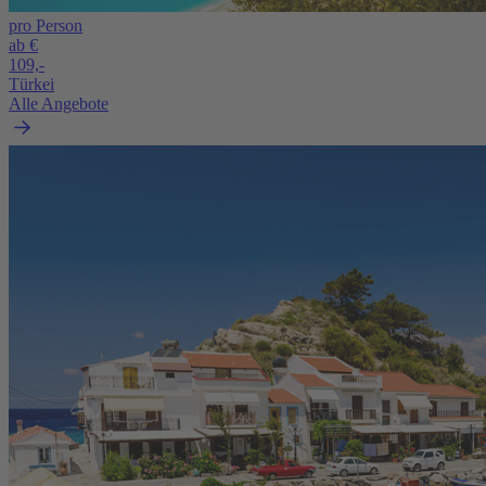
pro Person
ab €
109,-
Türkei
Alle Angebote