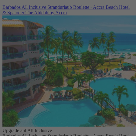
Barbados All Inclusive Strandurlaub Roulette - Accra Beach Hotel
& Spa oder The Abidah by Accra
Upgrade auf All Inclusive
Barbados All Inclusive Strandurlaub Roulette - Accra Beach Hotel