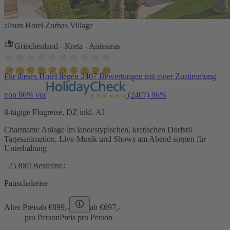
allsun Hotel Zorbas Village
Griechenland - Kreta - Anissaras
Für dieses Hotel liegen 2407 Bewertungen mit einer Zustimmung
von 96% vor
(2407)
96%
8-tägige Flugreise, DZ inkl. AI
Charmante Anlage im landestypischen, kretischen Dorfstil
Tagesanimation, Live-Musik und Shows am Abend sorgen für
Unterhaltung
253001
Bestellnr.:
Pauschalreise
Alter Preis
ab €
899,-
ab €
697,-
pro Person
Preis pro Person