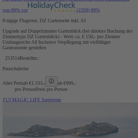
von 89% vor
(2350)
89%
8-tägige Flugreise, DZ Gartenseite inkl. AI
Upgrade auf Doppelzimmer Gartenblick (bei direkter Buchung des
Zimmertyps DZ Gartenblick) - Wert: ca. € 150,- pro Zimmer
Umfangreiche All Inclusive Verpflegung mit vielfältiger
Gastronomie genießen
253514
Bestellnr.:
Pauschalreise
Alter Preis
ab €
1.333,-
ab €
999,-
pro Person
Preis pro Person
TUI MAGIC LIFE Sarigerme