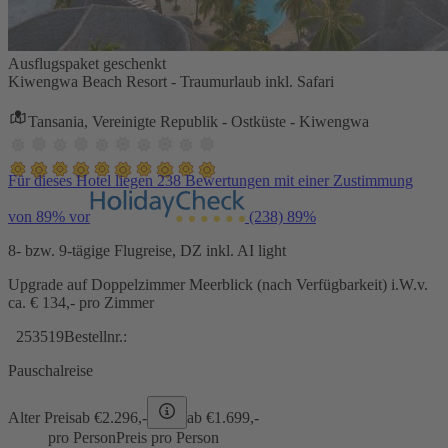
Ausflugspaket geschenkt
Kiwengwa Beach Resort - Traumurlaub inkl. Safari
Tansania, Vereinigte Republik - Ostküste - Kiwengwa
Für dieses Hotel liegen 238 Bewertungen mit einer Zustimmung
von 89% vor
(238)
89%
8- bzw. 9-tägige Flugreise, DZ inkl. AI light
Upgrade auf Doppelzimmer Meerblick (nach Verfügbarkeit) i.W.v.
ca. € 134,- pro Zimmer
253519
Bestellnr.:
Pauschalreise
Alter Preis
ab €
2.296,-
ab €
1.699,-
pro Person
Preis pro Person