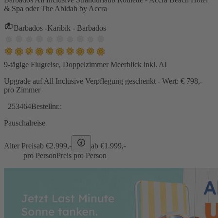
& Spa oder The Abidah by Accra
Barbados -Karibik - Barbados
9-tägige Flugreise, Doppelzimmer Meerblick inkl. AI
Upgrade auf All Inclusive Verpflegung geschenkt - Wert: € 798,-
pro Zimmer
253464
Bestellnr.:
Pauschalreise
Alter Preis
ab €
2.999,-
ab €
1.999,-
pro Person
Preis pro Person