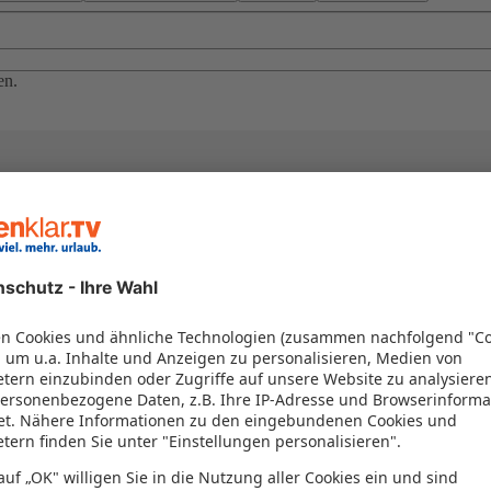
en.
el in einem Paket kombiniert werden – das spart Zeit und Geld. Nutzen 
en!