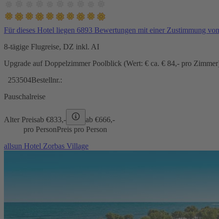
Für dieses Hotel liegen 6893 Bewertungen mit einer Zustimmung vo
8-tägige Flugreise, DZ inkl. AI
Upgrade auf Doppelzimmer Poolblick (Wert: € ca. € 84,- pro Zimmer) 
253504
Bestellnr.:
Pauschalreise
Alter Preis
ab €
833,-
ab €
666,-
pro Person
Preis pro Person
allsun Hotel Zorbas Village