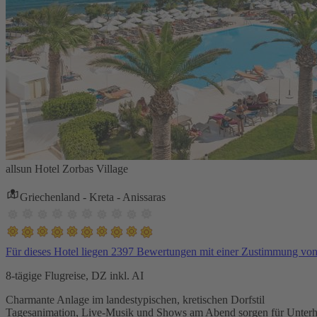
allsun Hotel Zorbas Village
Griechenland - Kreta - Anissaras
Für dieses Hotel liegen 2397 Bewertungen mit einer Zustimmung vo
8-tägige Flugreise, DZ inkl. AI
Charmante Anlage im landestypischen, kretischen Dorfstil
Tagesanimation, Live-Musik und Shows am Abend sorgen für Unterh