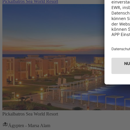
Pickalbatros Sea World Resort
Pickalbatros Sea World Resort
Ägypten - Marsa Alam