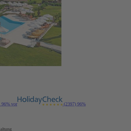
n 96% vor
(2397)
96%
altung