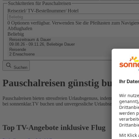
Suchkriterien für Pauschalreisen
Reiseziel/ TV-Bestellnummer/ Hotel
0 Optionen verfügbar. Verwenden Sie die Pfeiltasten zum Navigier
Abflughafen
Beliebig
Reisezeitraum & Dauer
09.08.26 - 09.11.26, Beliebige Dauer
Reisende
2 Erwachsene
Suchen
Pauschalreisen günstig buchen
Pauschalreisen bieten stressfreien Urlaubsgenuss, indem Flug und Hot
bei sonnenklar.TV buchen und unvergessliche Urlaubsmomente erleb
Top TV-Angebote inklusive Flug