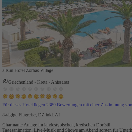
allsun Hotel Zorbas Village
Griechenland - Kreta - Anissaras
Für dieses Hotel liegen 2389 Bewertungen mit einer Zustimmung vo
8-tägige Flugreise, DZ inkl. AI
Charmante Anlage im landestypischen, kretischen Dorfstil
Tagesanimation, Live-Musik und Shows am Abend sorgen für Unterh