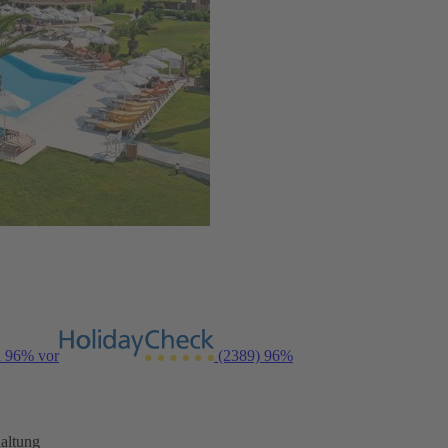
n 96% vor
(2389)
96%
altung