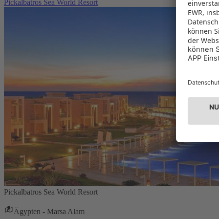
Pickalbatros Sea World Resort
Pickalbatros Sea World Resort
Ägypten - Marsa Alam