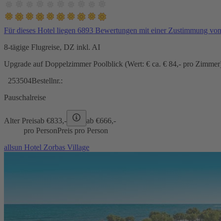
Für dieses Hotel liegen 6893 Bewertungen mit einer Zustimmung vo
8-tägige Flugreise, DZ inkl. AI
Upgrade auf Doppelzimmer Poolblick (Wert: € ca. € 84,- pro Zimmer) 
253504
Bestellnr.:
Pauschalreise
Alter Preis
ab €
833,-
ab €
666,-
pro Person
Preis pro Person
allsun Hotel Zorbas Village