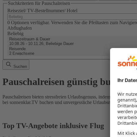
Suchkriterien für Pauschalreisen
Reiseziel/ TV-Bestellnummer/ Hotel
0 Optionen verfügbar. Verwenden Sie die Pfeiltasten zum Navigier
Abflughafen
Beliebig
Reisezeitraum & Dauer
10.08.26 - 10.11.26, Beliebige Dauer
Reisende
2 Erwachsene
Suchen
Pauschalreisen günstig buchen
Pauschalreisen bieten stressfreien Urlaubsgenuss, indem Flug und Hot
bei sonnenklar.TV buchen und unvergessliche Urlaubsmomente erleb
Top TV-Angebote inklusive Flug