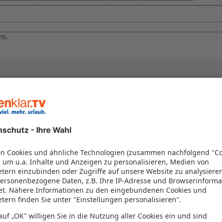
en.
el in einem Paket kombiniert werden – das spart Zeit und Geld. Nutzen 
en!