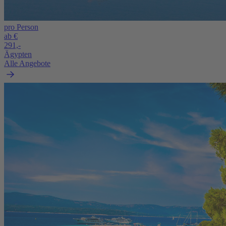
pro Person
ab €
291,-
Ägypten
Alle Angebote