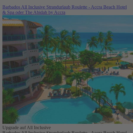
Barbados All Inclusive Strandurlaub Roulette - Accra Beach Hotel
& Spa oder The Abidah by Accra
Upgrade auf All Inclusive
Barbados All Inclusive Strandurlaub Roulette - Accra Beach Hotel