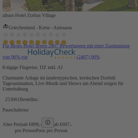
allsun Hotel Zorbas Village
Griechenland - Kreta - Anissaras
Für dieses Hotel liegen 2407 Bewertungen mit einer Zustimmung
von 96% vor
(2407)
96%
8-tägige Flugreise, DZ inkl. AI
Charmante Anlage im landestypischen, kretischen Dorfstil
Tagesanimation, Live-Musik und Shows am Abend sorgen für
Unterhaltung
253001
Bestellnr.:
Pauschalreise
Alter Preis
ab €
899,-
ab €
697,-
pro Person
Preis pro Person