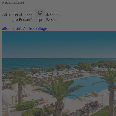
Pauschalreise
Alter Preis
ab €
833,-
ab €
666,-
pro Person
Preis pro Person
allsun Hotel Zorbas Village