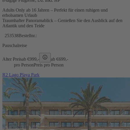
8-tägige Flugreise, DZ inkl. HP
Adults Only ab 16 Jahren – Perfekt für einen ruhigen und
erholsamen Urlaub
Traumhafter Panoramablick – Genießen Sie den Ausblick auf den
Atlantik und den Teide
253538
Bestellnr.:
Pauschalreise
Alter Preis
ab €
999,-
ab €
699,-
pro Person
Preis pro Person
R2 Lago Playa Park