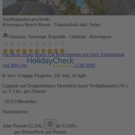
Ausflugspaket geschenkt
Kiwengwa Beach Resort - Traumurlaub inkl. Safari
Tansania, Vereinigte Republik - Ostküste - Kiwengwa
Für dieses Hotel liegen 238 Bewertungen mit einer Zustimmung
von 89% vor
(238)
89%
8- bzw. 9-tägige Flugreise, DZ inkl. AI light
Upgrade auf Doppelzimmer Meerblick (nach Verfügbarkeit) i.W.v.
ca. € 134,- pro Zimmer
253519
Bestellnr.:
Pauschalreise
Alter Preis
ab €
2.296,-
ab €
1.699,-
pro Person
Preis pro Person