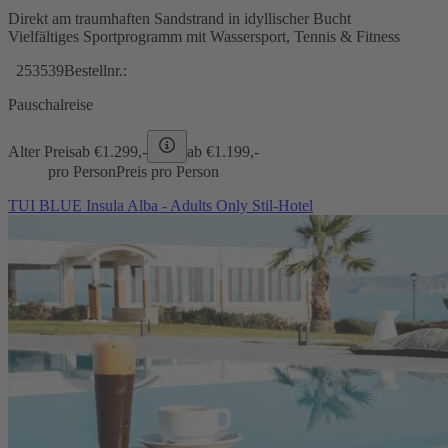
Direkt am traumhaften Sandstrand in idyllischer Bucht
Vielfältiges Sportprogramm mit Wassersport, Tennis & Fitness
253539
Bestellnr.:
Pauschalreise
Alter Preis
ab €
1.299,-
ab €
1.199,-
pro Person
Preis pro Person
TUI BLUE Insula Alba - Adults Only Stil-Hotel