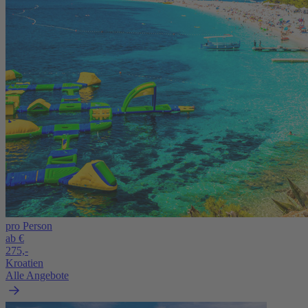
pro Person
ab €
275,-
Kroatien
Alle Angebote