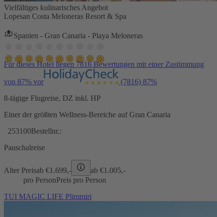
Vielfältiges kulinarisches Angebot
Lopesan Costa Meloneras Resort & Spa
Spanien - Gran Canaria - Playa Meloneras
Für dieses Hotel liegen 7816 Bewertungen mit einer Zustimmung
von 87% vor
(7816)
87%
8-tägige Flugreise, DZ inkl. HP
Einer der größten Wellness-Bereiche auf Gran Canaria
253100
Bestellnr.:
Pauschalreise
Alter Preis
ab €
1.699,-
ab €
1.005,-
pro Person
Preis pro Person
TUI MAGIC LIFE Plimmiri