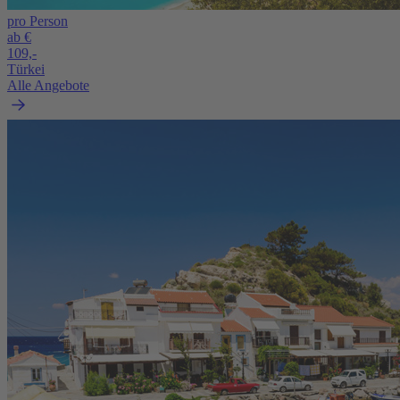
pro Person
ab €
109,-
Türkei
Alle Angebote