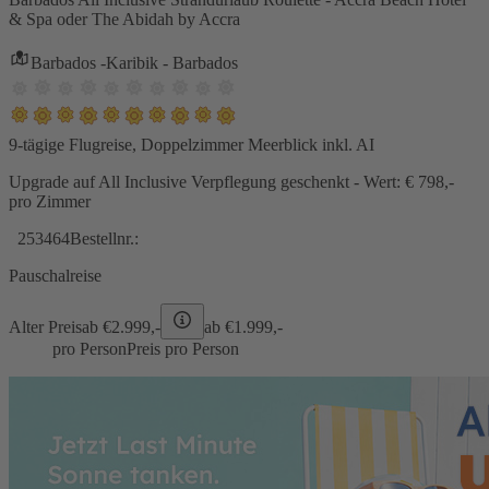
& Spa oder The Abidah by Accra
Barbados -Karibik - Barbados
9-tägige Flugreise, Doppelzimmer Meerblick inkl. AI
Upgrade auf All Inclusive Verpflegung geschenkt - Wert: € 798,-
pro Zimmer
253464
Bestellnr.:
Pauschalreise
Alter Preis
ab €
2.999,-
ab €
1.999,-
pro Person
Preis pro Person