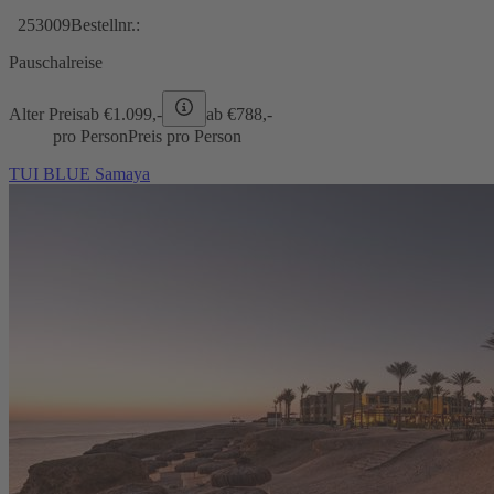
253009
Bestellnr.:
Pauschalreise
Alter Preis
ab €
1.099,-
ab €
788,-
pro Person
Preis pro Person
TUI BLUE Samaya