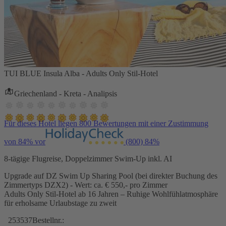
TUI BLUE Insula Alba - Adults Only Stil-Hotel
Griechenland - Kreta - Analipsis
Für dieses Hotel liegen 800 Bewertungen mit einer Zustimmung
von 84% vor
(800)
84%
8-tägige Flugreise, Doppelzimmer Swim-Up inkl. AI
Upgrade auf DZ Swim Up Sharing Pool (bei direkter Buchung des
Zimmertyps DZX2) - Wert: ca. € 550,- pro Zimmer
Adults Only Stil-Hotel ab 16 Jahren – Ruhige Wohlfühlatmosphäre
für erholsame Urlaubstage zu zweit
253537
Bestellnr.: