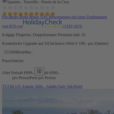
Spanien - Teneriffa - Puerto de la Cruz
Für dieses Hotel liegen 1191 Bewertungen mit einer Zustimmung
von 81% vor
(1191)
81%
8-tägige Flugreise, Doppelzimmer Premium inkl. AI
Kostenfreies Upgrade auf All Inclusive (Wert € 199.- pro Zimmer)
253500
Bestellnr.:
Pauschalreise
Alter Preis
ab €
899,-
ab €
699,-
pro Person
Preis pro Person
TUI BLUE Atlantic Hills - Adults Only Stil-Hotel