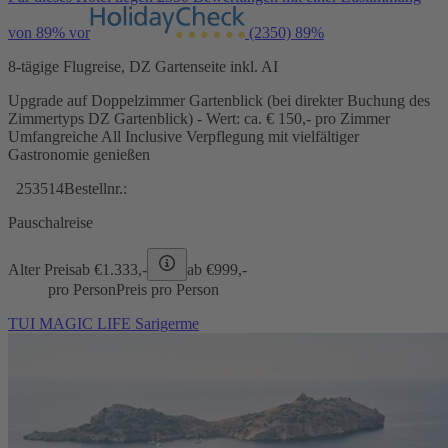
von 89% vor
(2350)
89%
8-tägige Flugreise, DZ Gartenseite inkl. AI
Upgrade auf Doppelzimmer Gartenblick (bei direkter Buchung des
Zimmertyps DZ Gartenblick) - Wert: ca. € 150,- pro Zimmer
Umfangreiche All Inclusive Verpflegung mit vielfältiger
Gastronomie genießen
253514
Bestellnr.:
Pauschalreise
Alter Preis
ab €
1.333,-
ab €
999,-
pro Person
Preis pro Person
TUI MAGIC LIFE Sarigerme