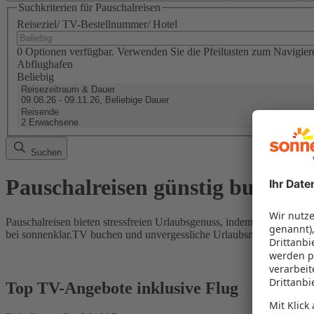
Suchkriterien für Pauschalreisen
Reiseziel/ TV-Bestellnummer/ Hotel
0 Optionen verfügbar. Verwenden Sie die Pfeiltasten zum Navigier
Abflughafen
Beliebig
Reisezeitraum & Dauer
09.08.26 - 09.11.26, Beliebige Dauer
Reisende
2 Erwachsene
Suchen
Pauschalreisen günstig buchen
Pauschalreisen bieten stressfreien Urlaubsgenuss, indem Flug und Hot
bei sonnenklar.TV buchen und unvergessliche Urlaubsmomente erleb
Top TV-Angebote inklusive Flug