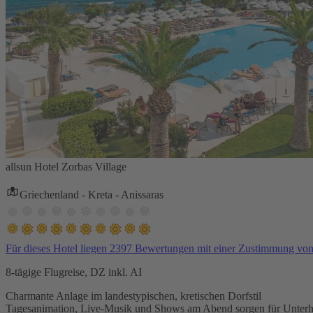
allsun Hotel Zorbas Village
Griechenland - Kreta - Anissaras
Für dieses Hotel liegen 2397 Bewertungen mit einer Zustimmung vo
8-tägige Flugreise, DZ inkl. AI
Charmante Anlage im landestypischen, kretischen Dorfstil
Tagesanimation, Live-Musik und Shows am Abend sorgen für Unterh