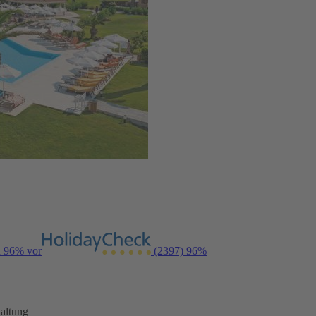
n 96% vor
(2397)
96%
altung