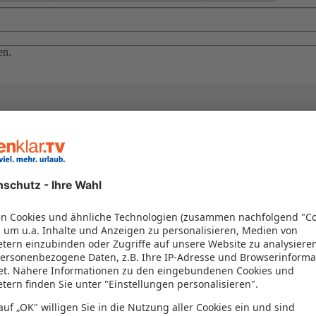
en.
el in einem Paket kombiniert werden – das spart Zeit und Geld. Nutzen 
en!