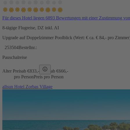
Für dieses Hotel liegen 6893 Bewertungen mit einer Zustimmung vo
8-tägige Flugreise, DZ inkl. AI
Upgrade auf Doppelzimmer Poolblick (Wert: € ca. € 84,- pro Zimmer) 
253504
Bestellnr.:
Pauschalreise
Alter Preis
ab €
833,-
ab €
666,-
pro Person
Preis pro Person
allsun Hotel Zorbas Village