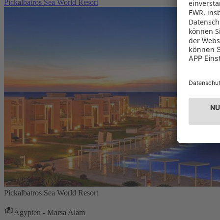
Pickalbatros Sea World Resort
Pickalbatros Sea World Resort
Ägypten - Marsa Alam