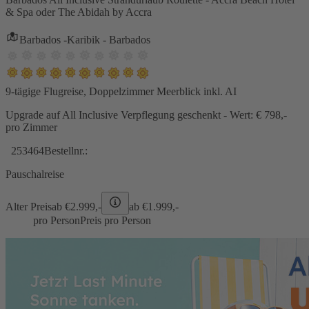
& Spa oder The Abidah by Accra
Barbados -Karibik - Barbados
9-tägige Flugreise, Doppelzimmer Meerblick inkl. AI
Upgrade auf All Inclusive Verpflegung geschenkt - Wert: € 798,-
pro Zimmer
253464
Bestellnr.:
Pauschalreise
Alter Preis
ab €
2.999,-
ab €
1.999,-
pro Person
Preis pro Person