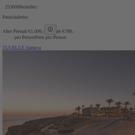
253009
Bestellnr.:
Pauschalreise
Alter Preis
ab €
1.099,-
ab €
788,-
pro Person
Preis pro Person
TUI BLUE Samaya