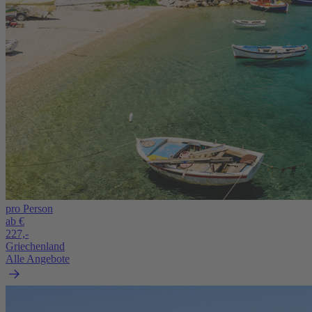
pro Person
ab €
227,-
Griechenland
Alle Angebote