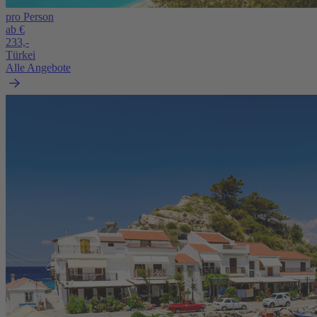
pro Person
ab €
233,-
Türkei
Alle Angebote