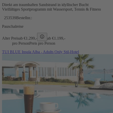
Direkt am traumhaften Sandstrand in idyllischer Bucht
Vielfältiges Sportprogramm mit Wassersport, Tennis & Fitness
253539
Bestellnr.:
Pauschalreise
Alter Preis
ab €
1.299,-
ab €
1.199,-
pro Person
Preis pro Person
TUI BLUE Insula Alba - Adults Only Stil-Hotel