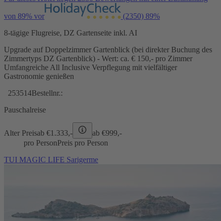
von 89% vor
(2350)
89%
8-tägige Flugreise, DZ Gartenseite inkl. AI
Upgrade auf Doppelzimmer Gartenblick (bei direkter Buchung des
Zimmertyps DZ Gartenblick) - Wert: ca. € 150,- pro Zimmer
Umfangreiche All Inclusive Verpflegung mit vielfältiger
Gastronomie genießen
253514
Bestellnr.:
Pauschalreise
Alter Preis
ab €
1.333,-
ab €
999,-
pro Person
Preis pro Person
TUI MAGIC LIFE Sarigerme