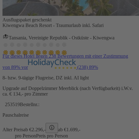
Ausflugspaket geschenkt
Kiwengwa Beach Resort - Traumurlaub inkl. Safari
Tansania, Vereinigte Republik - Ostküste - Kiwengwa
Für dieses Hotel liegen 238 Bewertungen mit einer Zustimmung
von 89% vor
(238)
89%
8- bzw. 9-tägige Flugreise, DZ inkl. AI light
Upgrade auf Doppelzimmer Meerblick (nach Verfügbarkeit) i.W.v.
ca. € 134,- pro Zimmer
253519
Bestellnr.:
Pauschalreise
Alter Preis
ab €
2.296,-
ab €
1.699,-
pro Person
Preis pro Person