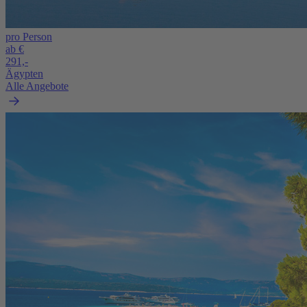
pro Person
ab €
291,-
Ägypten
Alle Angebote