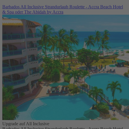
Barbados All Inclusive Strandurlaub Roulette - Accra Beach Hotel
& Spa oder The Abidah by Accra
Upgrade auf All Inclusive
Barbados All Inclusive Strandurlaub Roulette - Accra Beach Hotel