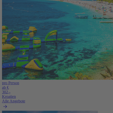
pro Person
ab €
302,-
Kroatien
Alle Angebote