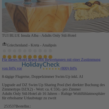
TUI BLUE Insula Alba - Adults Only Stil-Hotel
Griechenland - Kreta - Analipsis
Für dieses Hotel liegen 800 Bewertungen mit einer Zustimmung
von 84% vor
(800)
84%
8-tägige Flugreise, Doppelzimmer Swim-Up inkl. AI
Upgrade auf DZ Swim Up Sharing Pool (bei direkter Buchung des
Zimmertyps DZX2) - Wert: ca. € 550,- pro Zimmer
Adults Only Stil-Hotel ab 16 Jahren – Ruhige Wohlfühlatmosphäre
für erholsame Urlaubstage zu zweit
253537
Bestellnr.: