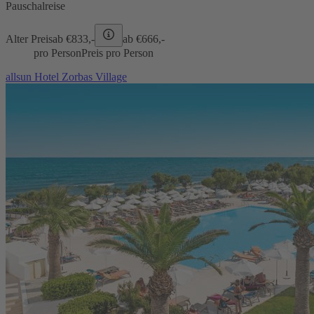
Pauschalreise
Alter Preis
ab €
833,-
ab €
666,-
pro Person
Preis pro Person
allsun Hotel Zorbas Village