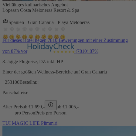
Vielfältiges kulinarisches Angebot
Lopesan Costa Meloneras Resort & Spa
Spanien - Gran Canaria - Playa Meloneras
Für dieses Hotel liegen 7810 Bewertungen mit einer Zustimmung
von 87% vor
(7810)
87%
8-tägige Flugreise, DZ inkl. HP
Einer der größten Wellness-Bereiche auf Gran Canaria
253100
Bestellnr.:
Pauschalreise
Alter Preis
ab €
1.699,-
ab €
1.005,-
pro Person
Preis pro Person
TUI MAGIC LIFE Plimmiri