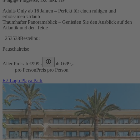
8-tägige Flugreise, DZ inkl. HP
Adults Only ab 16 Jahren – Perfekt für einen ruhigen und
erholsamen Urlaub
Traumhafter Panoramablick – Genießen Sie den Ausblick auf den
Atlantik und den Teide
253538
Bestellnr.:
Pauschalreise
Alter Preis
ab €
999,-
ab €
699,-
pro Person
Preis pro Person
R2 Lago Playa Park