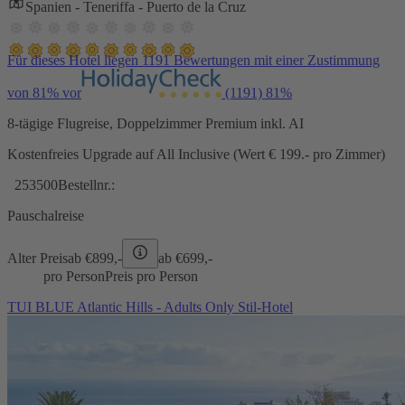
Spanien - Teneriffa - Puerto de la Cruz
Für dieses Hotel liegen 1191 Bewertungen mit einer Zustimmung
von 81% vor
(1191)
81%
8-tägige Flugreise, Doppelzimmer Premium inkl. AI
Kostenfreies Upgrade auf All Inclusive (Wert € 199.- pro Zimmer)
253500
Bestellnr.:
Pauschalreise
Alter Preis
ab €
899,-
ab €
699,-
pro Person
Preis pro Person
TUI BLUE Atlantic Hills - Adults Only Stil-Hotel