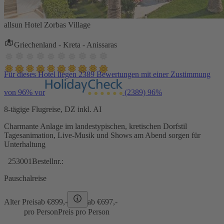
allsun Hotel Zorbas Village
Griechenland - Kreta - Anissaras
Für dieses Hotel liegen 2389 Bewertungen mit einer Zustimmung
von 96% vor
(2389)
96%
8-tägige Flugreise, DZ inkl. AI
Charmante Anlage im landestypischen, kretischen Dorfstil
Tagesanimation, Live-Musik und Shows am Abend sorgen für
Unterhaltung
253001
Bestellnr.:
Pauschalreise
Alter Preis
ab €
899,-
ab €
697,-
pro Person
Preis pro Person