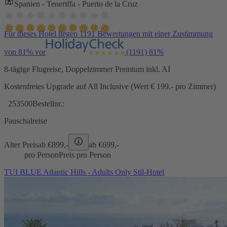
Spanien - Teneriffa - Puerto de la Cruz
Für dieses Hotel liegen 1191 Bewertungen mit einer Zustimmung
von 81% vor
(1191)
81%
8-tägige Flugreise, Doppelzimmer Premium inkl. AI
Kostenfreies Upgrade auf All Inclusive (Wert € 199.- pro Zimmer)
253500
Bestellnr.:
Pauschalreise
Alter Preis
ab €
899,-
ab €
699,-
pro Person
Preis pro Person
TUI BLUE Atlantic Hills - Adults Only Stil-Hotel