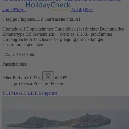
von 89% vor
(2350)
89%
8-tägige Flugreise, DZ Gartenseite inkl. AI
Upgrade auf Doppelzimmer Gartenblick (bei direkter Buchung des
Zimmertyps DZ Gartenblick) - Wert: ca. € 150,- pro Zimmer
Umfangreiche All Inclusive Verpflegung mit vielfältiger
Gastronomie genießen
253514
Bestellnr.:
Pauschalreise
Alter Preis
ab €
1.333,-
ab €
999,-
pro Person
Preis pro Person
TUI MAGIC LIFE Sarigerme