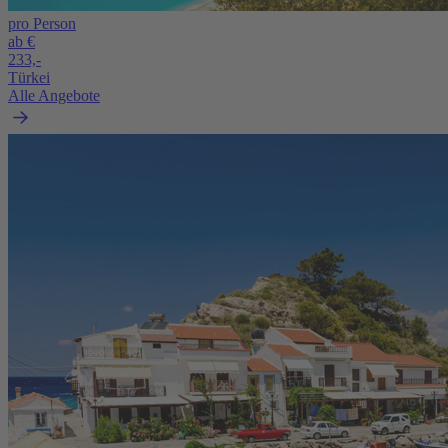
pro Person
ab €
233,-
Türkei
Alle Angebote