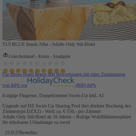
TUI BLUE Insula Alba - Adults Only Stil-Hotel
Griechenland - Kreta - Analipsis
Für dieses Hotel liegen 800 Bewertungen mit einer Zustimmung
von 84% vor
(800)
84%
8-tägige Flugreise, Doppelzimmer Swim-Up inkl. AI
Upgrade auf DZ Swim Up Sharing Pool (bei direkter Buchung des
Zimmertyps DZX2) - Wert: ca. € 550,- pro Zimmer
Adults Only Stil-Hotel ab 16 Jahren – Ruhige Wohlfühlatmosphäre
für erholsame Urlaubstage zu zweit
253537
Bestellnr.: