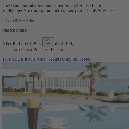
Direkt am traumhaften Sandstrand in idyllischer Bucht
Vielfältiges Sportprogramm mit Wassersport, Tennis & Fitness
253539
Bestellnr.:
Pauschalreise
Alter Preis
ab €
1.299,-
ab €
1.199,-
pro Person
Preis pro Person
TUI BLUE Insula Alba - Adults Only Stil-Hotel