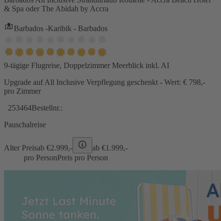
& Spa oder The Abidah by Accra
Barbados -Karibik - Barbados
9-tägige Flugreise, Doppelzimmer Meerblick inkl. AI
Upgrade auf All Inclusive Verpflegung geschenkt - Wert: € 798,-
pro Zimmer
253464
Bestellnr.:
Pauschalreise
Alter Preis
ab €
2.999,-
ab €
1.999,-
pro Person
Preis pro Person