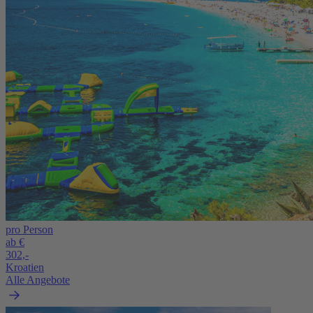
pro Person
ab €
302,-
Kroatien
Alle Angebote