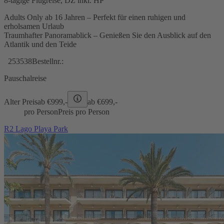
8-tägige Flugreise, DZ inkl. HP
Adults Only ab 16 Jahren – Perfekt für einen ruhigen und
erholsamen Urlaub
Traumhafter Panoramablick – Genießen Sie den Ausblick auf den
Atlantik und den Teide
253538
Bestellnr.:
Pauschalreise
Alter Preis
ab €
999,-
ab €
699,-
pro Person
Preis pro Person
R2 Lago Playa Park