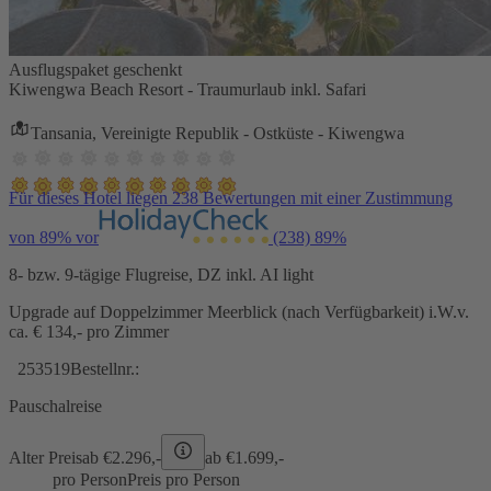
Ausflugspaket geschenkt
Kiwengwa Beach Resort - Traumurlaub inkl. Safari
Tansania, Vereinigte Republik - Ostküste - Kiwengwa
Für dieses Hotel liegen 238 Bewertungen mit einer Zustimmung
von 89% vor
(238)
89%
8- bzw. 9-tägige Flugreise, DZ inkl. AI light
Upgrade auf Doppelzimmer Meerblick (nach Verfügbarkeit) i.W.v.
ca. € 134,- pro Zimmer
253519
Bestellnr.:
Pauschalreise
Alter Preis
ab €
2.296,-
ab €
1.699,-
pro Person
Preis pro Person