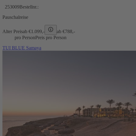
253009
Bestellnr.:
Pauschalreise
Alter Preis
ab €
1.099,-
ab €
788,-
pro Person
Preis pro Person
TUI BLUE Samaya