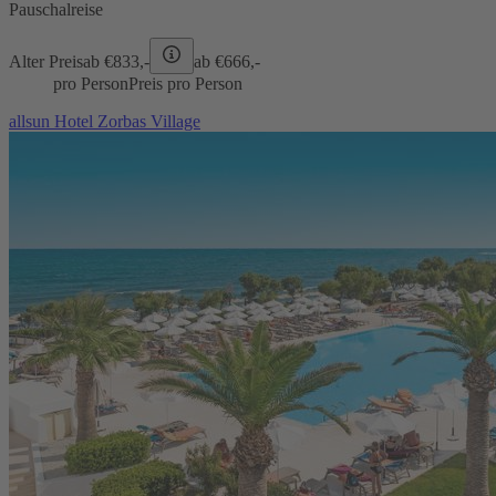
Pauschalreise
Alter Preis
ab €
833,-
ab €
666,-
pro Person
Preis pro Person
allsun Hotel Zorbas Village