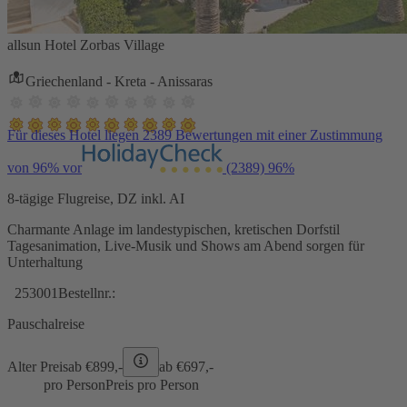
allsun Hotel Zorbas Village
Griechenland - Kreta - Anissaras
Für dieses Hotel liegen 2389 Bewertungen mit einer Zustimmung
von 96% vor
(2389)
96%
8-tägige Flugreise, DZ inkl. AI
Charmante Anlage im landestypischen, kretischen Dorfstil
Tagesanimation, Live-Musik und Shows am Abend sorgen für
Unterhaltung
253001
Bestellnr.:
Pauschalreise
Alter Preis
ab €
899,-
ab €
697,-
pro Person
Preis pro Person