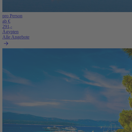
pro Person
ab €
291,-
Ägypten
Alle Angebote