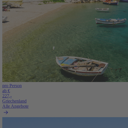
pro Person
ab €
227,-
Griechenland
Alle Angebote