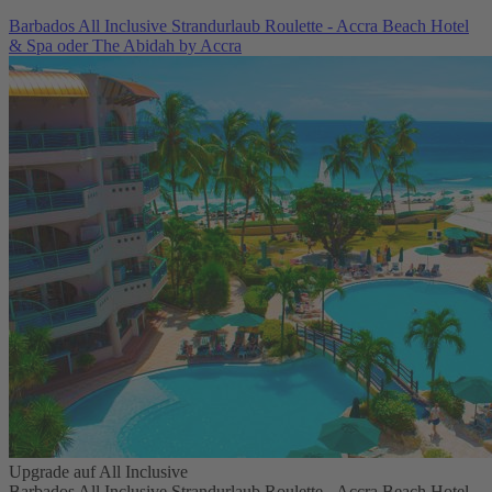
Barbados All Inclusive Strandurlaub Roulette - Accra Beach Hotel
& Spa oder The Abidah by Accra
Upgrade auf All Inclusive
Barbados All Inclusive Strandurlaub Roulette - Accra Beach Hotel