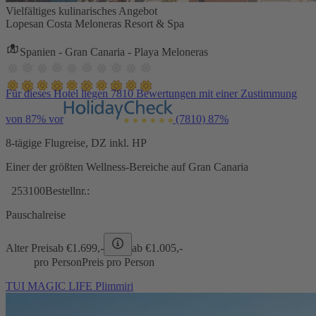
Vielfältiges kulinarisches Angebot
Lopesan Costa Meloneras Resort & Spa
Spanien - Gran Canaria - Playa Meloneras
Für dieses Hotel liegen 7810 Bewertungen mit einer Zustimmung
von 87% vor
(7810)
87%
8-tägige Flugreise, DZ inkl. HP
Einer der größten Wellness-Bereiche auf Gran Canaria
253100
Bestellnr.:
Pauschalreise
Alter Preis
ab €
1.699,-
ab €
1.005,-
pro Person
Preis pro Person
TUI MAGIC LIFE Plimmiri