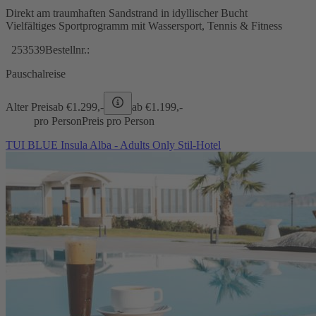
Direkt am traumhaften Sandstrand in idyllischer Bucht
Vielfältiges Sportprogramm mit Wassersport, Tennis & Fitness
253539
Bestellnr.:
Pauschalreise
Alter Preis
ab €
1.299,-
ab €
1.199,-
pro Person
Preis pro Person
TUI BLUE Insula Alba - Adults Only Stil-Hotel