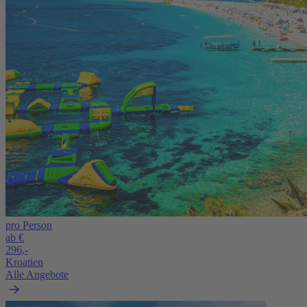
pro Person
ab €
296,-
Kroatien
Alle Angebote