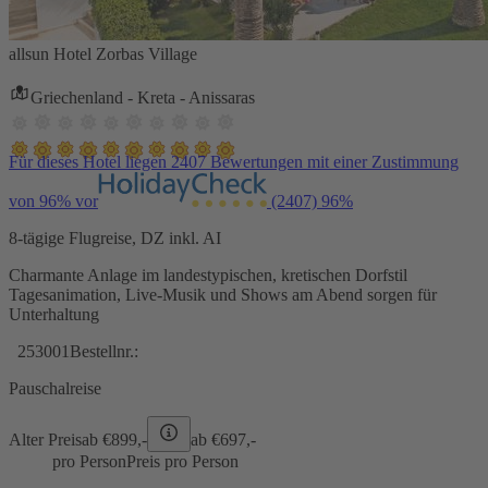
allsun Hotel Zorbas Village
Griechenland - Kreta - Anissaras
Für dieses Hotel liegen 2407 Bewertungen mit einer Zustimmung
von 96% vor
(2407)
96%
8-tägige Flugreise, DZ inkl. AI
Charmante Anlage im landestypischen, kretischen Dorfstil
Tagesanimation, Live-Musik und Shows am Abend sorgen für
Unterhaltung
253001
Bestellnr.:
Pauschalreise
Alter Preis
ab €
899,-
ab €
697,-
pro Person
Preis pro Person