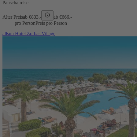
Pauschalreise
Alter Preis
ab €
833,-
ab €
666,-
pro Person
Preis pro Person
allsun Hotel Zorbas Village