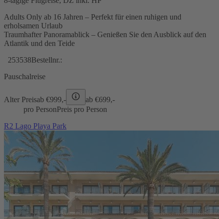
8-tägige Flugreise, DZ inkl. HP
Adults Only ab 16 Jahren – Perfekt für einen ruhigen und
erholsamen Urlaub
Traumhafter Panoramablick – Genießen Sie den Ausblick auf den
Atlantik und den Teide
253538
Bestellnr.:
Pauschalreise
Alter Preis
ab €
999,-
ab €
699,-
pro Person
Preis pro Person
R2 Lago Playa Park