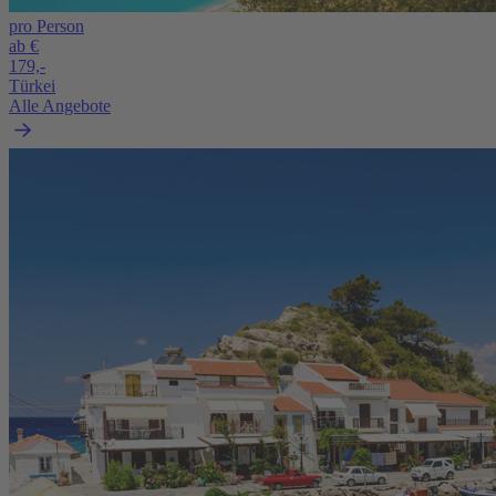
pro Person
ab €
179,-
Türkei
Alle Angebote