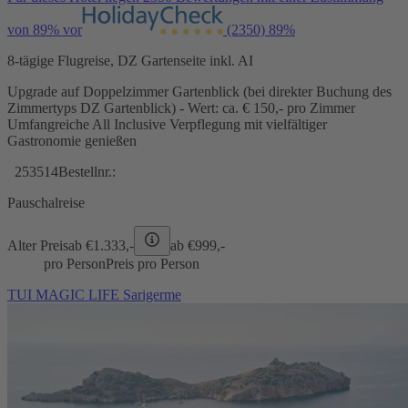
von 89% vor
(2350)
89%
8-tägige Flugreise, DZ Gartenseite inkl. AI
Upgrade auf Doppelzimmer Gartenblick (bei direkter Buchung des
Zimmertyps DZ Gartenblick) - Wert: ca. € 150,- pro Zimmer
Umfangreiche All Inclusive Verpflegung mit vielfältiger
Gastronomie genießen
253514
Bestellnr.:
Pauschalreise
Alter Preis
ab €
1.333,-
ab €
999,-
pro Person
Preis pro Person
TUI MAGIC LIFE Sarigerme