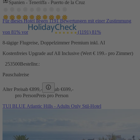
Spanien - Teneriffa - Puerto de la Cruz
Für dieses Hotel liegen 1191 Bewertungen mit einer Zustimmung
von 81% vor
(1191)
81%
8-tägige Flugreise, Doppelzimmer Premium inkl. AI
Kostenfreies Upgrade auf All Inclusive (Wert € 199.- pro Zimmer)
253500
Bestellnr.:
Pauschalreise
Alter Preis
ab €
899,-
ab €
699,-
pro Person
Preis pro Person
TUI BLUE Atlantic Hills - Adults Only Stil-Hotel