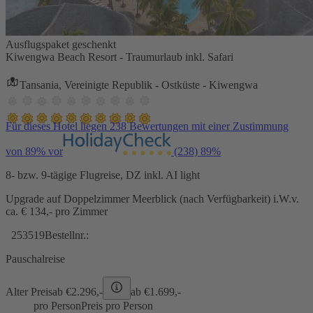
Ausflugspaket geschenkt
Kiwengwa Beach Resort - Traumurlaub inkl. Safari
Tansania, Vereinigte Republik - Ostküste - Kiwengwa
Für dieses Hotel liegen 238 Bewertungen mit einer Zustimmung
von 89% vor
(238)
89%
8- bzw. 9-tägige Flugreise, DZ inkl. AI light
Upgrade auf Doppelzimmer Meerblick (nach Verfügbarkeit) i.W.v.
ca. € 134,- pro Zimmer
253519
Bestellnr.:
Pauschalreise
Alter Preis
ab €
2.296,-
ab €
1.699,-
pro Person
Preis pro Person