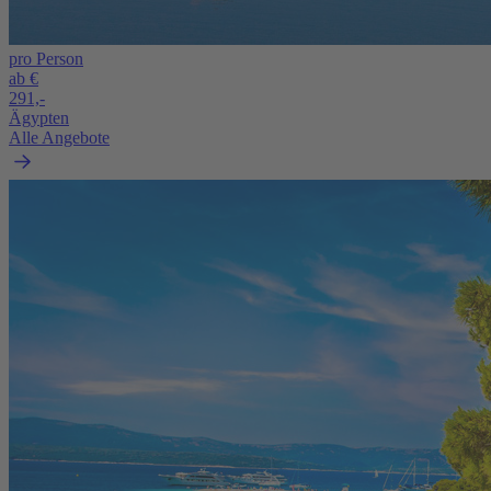
pro Person
ab €
291,-
Ägypten
Alle Angebote