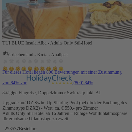
TUI BLUE Insula Alba - Adults Only Stil-Hotel
Griechenland - Kreta - Analipsis
Für dieses Hotel liegen 800 Bewertungen mit einer Zustimmung
von 84% vor
(800)
84%
8-tägige Flugreise, Doppelzimmer Swim-Up inkl. AI
Upgrade auf DZ Swim Up Sharing Pool (bei direkter Buchung des
Zimmertyps DZX2) - Wert: ca. € 550,- pro Zimmer
Adults Only Stil-Hotel ab 16 Jahren – Ruhige Wohlfühlatmosphäre
für erholsame Urlaubstage zu zweit
253537
Bestellnr.: