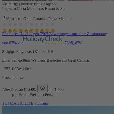
Vielfältiges kulinarisches Angebot
Lopesan Costa Meloneras Resort & Spa
Spanien - Gran Canaria - Playa Meloneras
Für dieses Hotel liegen 7805 Bewertungen mit einer Zustimmung
von 87% vor
(7805)
87%
8-tägige Flugreise, DZ inkl. HP
Einer der größten Wellness-Bereiche auf Gran Canaria
253100
Bestellnr.:
Pauschalreise
Alter Preis
ab €
1.699,-
ab €
1.005,-
pro Person
Preis pro Person
TUI MAGIC LIFE Plimmiri