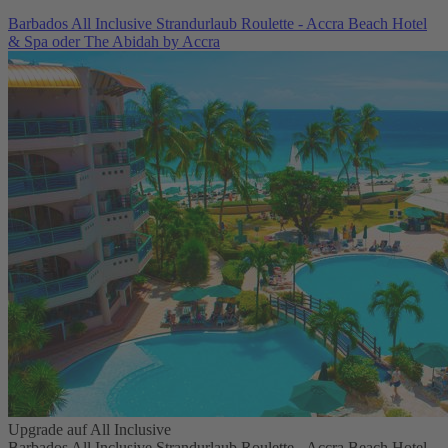
Barbados All Inclusive Strandurlaub Roulette - Accra Beach Hotel
& Spa oder The Abidah by Accra
Upgrade auf All Inclusive
Barbados All Inclusive Strandurlaub Roulette - Accra Beach Hotel