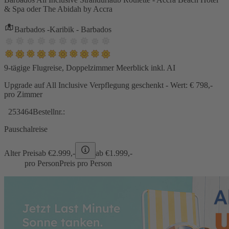
& Spa oder The Abidah by Accra
Barbados -Karibik - Barbados
9-tägige Flugreise, Doppelzimmer Meerblick inkl. AI
Upgrade auf All Inclusive Verpflegung geschenkt - Wert: € 798,-
pro Zimmer
253464
Bestellnr.:
Pauschalreise
Alter Preis
ab €
2.999,-
ab €
1.999,-
pro Person
Preis pro Person