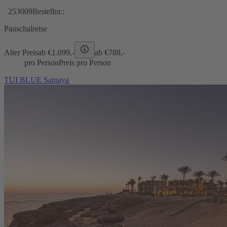
253009
Bestellnr.:
Pauschalreise
Alter Preis
ab €
1.099,-
ab €
788,-
pro Person
Preis pro Person
TUI BLUE Samaya