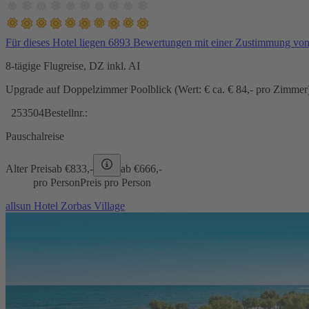
Für dieses Hotel liegen 6893 Bewertungen mit einer Zustimmung vo
8-tägige Flugreise, DZ inkl. AI
Upgrade auf Doppelzimmer Poolblick (Wert: € ca. € 84,- pro Zimmer) 
253504
Bestellnr.:
Pauschalreise
Alter Preis
ab €
833,-
ab €
666,-
pro Person
Preis pro Person
allsun Hotel Zorbas Village