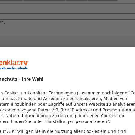
en.
el in einem Paket kombiniert werden – das spart Zeit und Geld. Nutzen 
en!