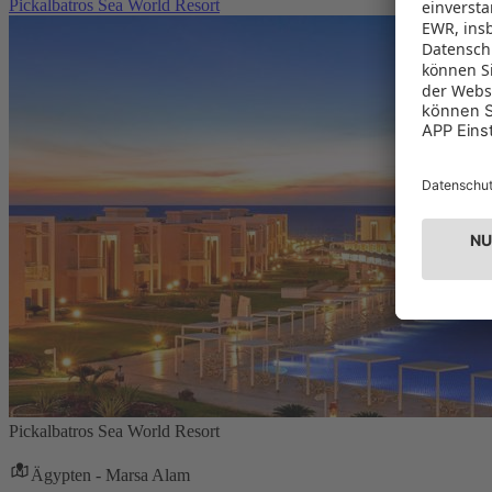
Pickalbatros Sea World Resort
Pickalbatros Sea World Resort
Ägypten - Marsa Alam