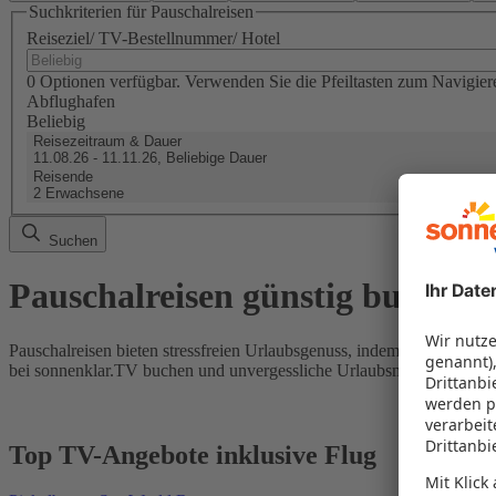
Suchkriterien für Pauschalreisen
Reiseziel/ TV-Bestellnummer/ Hotel
0 Optionen verfügbar. Verwenden Sie die Pfeiltasten zum Navigier
Abflughafen
Beliebig
Reisezeitraum & Dauer
11.08.26 - 11.11.26, Beliebige Dauer
Reisende
2 Erwachsene
Suchen
Pauschalreisen günstig buchen
Pauschalreisen bieten stressfreien Urlaubsgenuss, indem Flug und Hot
bei sonnenklar.TV buchen und unvergessliche Urlaubsmomente erleb
Top TV-Angebote inklusive Flug