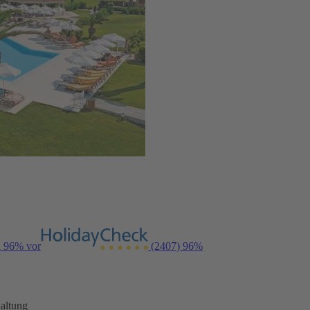
n 96% vor
(2407)
96%
altung