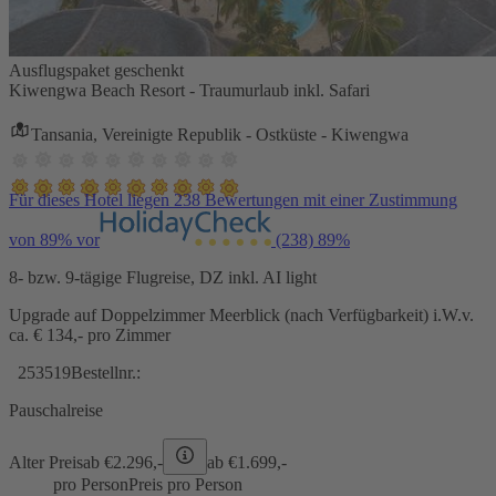
Ausflugspaket geschenkt
Kiwengwa Beach Resort - Traumurlaub inkl. Safari
Tansania, Vereinigte Republik - Ostküste - Kiwengwa
Für dieses Hotel liegen 238 Bewertungen mit einer Zustimmung
von 89% vor
(238)
89%
8- bzw. 9-tägige Flugreise, DZ inkl. AI light
Upgrade auf Doppelzimmer Meerblick (nach Verfügbarkeit) i.W.v.
ca. € 134,- pro Zimmer
253519
Bestellnr.:
Pauschalreise
Alter Preis
ab €
2.296,-
ab €
1.699,-
pro Person
Preis pro Person