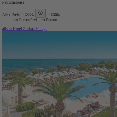
Pauschalreise
Alter Preis
ab €
833,-
ab €
666,-
pro Person
Preis pro Person
allsun Hotel Zorbas Village