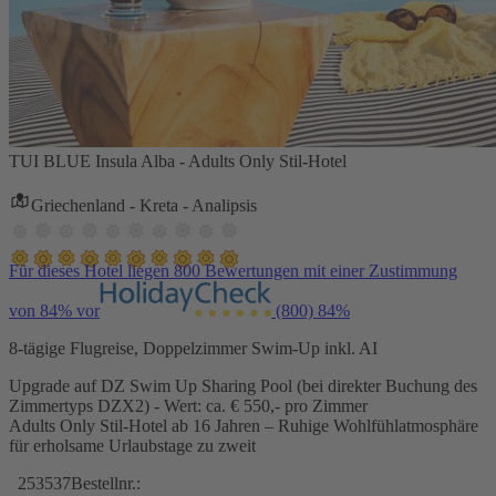
TUI BLUE Insula Alba - Adults Only Stil-Hotel
Griechenland - Kreta - Analipsis
Für dieses Hotel liegen 800 Bewertungen mit einer Zustimmung
von 84% vor
(800)
84%
8-tägige Flugreise, Doppelzimmer Swim-Up inkl. AI
Upgrade auf DZ Swim Up Sharing Pool (bei direkter Buchung des
Zimmertyps DZX2) - Wert: ca. € 550,- pro Zimmer
Adults Only Stil-Hotel ab 16 Jahren – Ruhige Wohlfühlatmosphäre
für erholsame Urlaubstage zu zweit
253537
Bestellnr.: