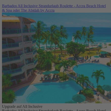
Barbados All Inclusive Strandurlaub Roulette - Accra Beach Hotel
& Spa oder The Abidah by Accra
Upgrade auf All Inclusive
Barbados All Inclusive Strandurlaub Roulette - Accra Beach Hotel