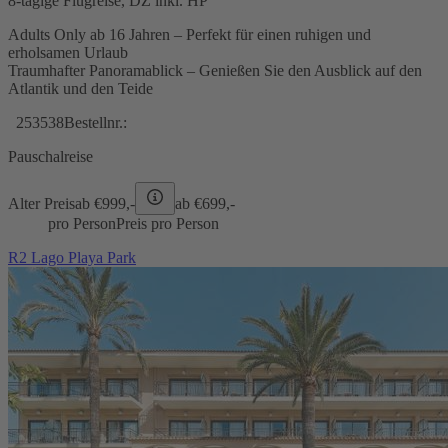
8-tägige Flugreise, DZ inkl. HP
Adults Only ab 16 Jahren – Perfekt für einen ruhigen und
erholsamen Urlaub
Traumhafter Panoramablick – Genießen Sie den Ausblick auf den
Atlantik und den Teide
253538
Bestellnr.:
Pauschalreise
Alter Preis
ab €
999,-
ab €
699,-
pro Person
Preis pro Person
R2 Lago Playa Park