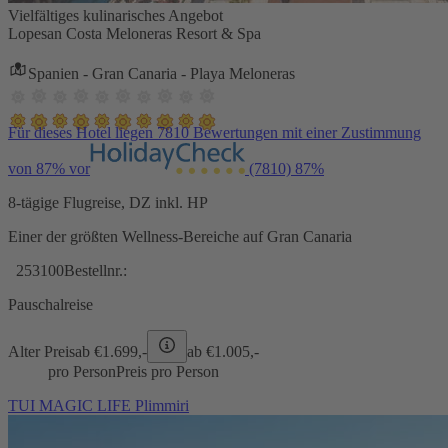
Vielfältiges kulinarisches Angebot
Lopesan Costa Meloneras Resort & Spa
Spanien - Gran Canaria - Playa Meloneras
Für dieses Hotel liegen 7810 Bewertungen mit einer Zustimmung
von 87% vor
(7810)
87%
8-tägige Flugreise, DZ inkl. HP
Einer der größten Wellness-Bereiche auf Gran Canaria
253100
Bestellnr.:
Pauschalreise
Alter Preis
ab €
1.699,-
ab €
1.005,-
pro Person
Preis pro Person
TUI MAGIC LIFE Plimmiri