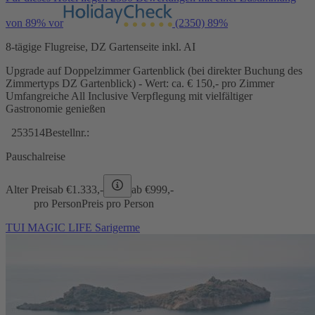
von 89% vor
(2350)
89%
8-tägige Flugreise, DZ Gartenseite inkl. AI
Upgrade auf Doppelzimmer Gartenblick (bei direkter Buchung des
Zimmertyps DZ Gartenblick) - Wert: ca. € 150,- pro Zimmer
Umfangreiche All Inclusive Verpflegung mit vielfältiger
Gastronomie genießen
253514
Bestellnr.:
Pauschalreise
Alter Preis
ab €
1.333,-
ab €
999,-
pro Person
Preis pro Person
TUI MAGIC LIFE Sarigerme