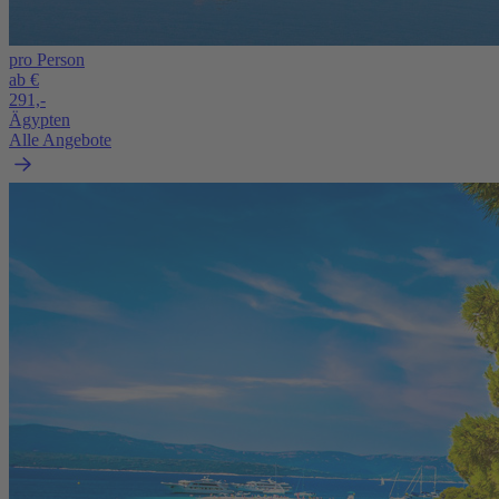
pro Person
ab €
291,-
Ägypten
Alle Angebote