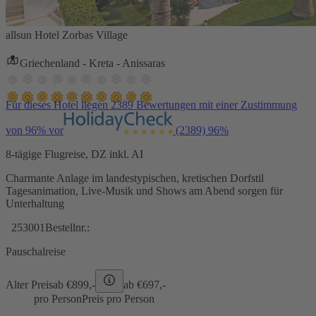
allsun Hotel Zorbas Village
Griechenland - Kreta - Anissaras
Für dieses Hotel liegen 2389 Bewertungen mit einer Zustimmung
von 96% vor
(2389)
96%
8-tägige Flugreise, DZ inkl. AI
Charmante Anlage im landestypischen, kretischen Dorfstil
Tagesanimation, Live-Musik und Shows am Abend sorgen für
Unterhaltung
253001
Bestellnr.:
Pauschalreise
Alter Preis
ab €
899,-
ab €
697,-
pro Person
Preis pro Person