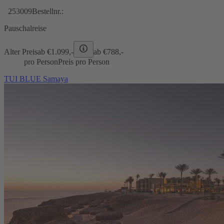
253009
Bestellnr.:
Pauschalreise
Alter Preis
ab €
1.099,-
ab €
788,-
pro Person
Preis pro Person
TUI BLUE Samaya