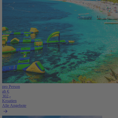
pro Person
ab €
302,-
Kroatien
Alle Angebote