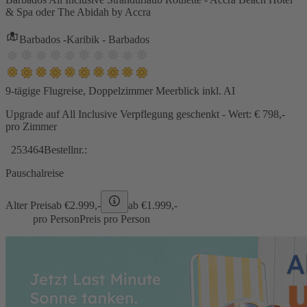
& Spa oder The Abidah by Accra
Barbados -Karibik - Barbados
9-tägige Flugreise, Doppelzimmer Meerblick inkl. AI
Upgrade auf All Inclusive Verpflegung geschenkt - Wert: € 798,-
pro Zimmer
253464
Bestellnr.:
Pauschalreise
Alter Preis
ab €
2.999,-
ab €
1.999,-
pro Person
Preis pro Person