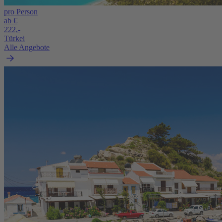
pro Person
ab €
222,-
Türkei
Alle Angebote