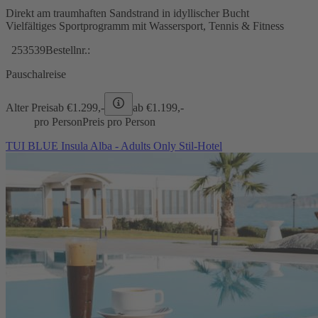
Direkt am traumhaften Sandstrand in idyllischer Bucht
Vielfältiges Sportprogramm mit Wassersport, Tennis & Fitness
253539
Bestellnr.:
Pauschalreise
Alter Preis
ab €
1.299,-
ab €
1.199,-
pro Person
Preis pro Person
TUI BLUE Insula Alba - Adults Only Stil-Hotel