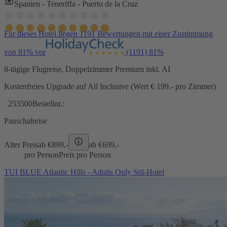
Spanien - Teneriffa - Puerto de la Cruz
Für dieses Hotel liegen 1191 Bewertungen mit einer Zustimmung
von 81% vor
(1191)
81%
8-tägige Flugreise, Doppelzimmer Premium inkl. AI
Kostenfreies Upgrade auf All Inclusive (Wert € 199.- pro Zimmer)
253500
Bestellnr.:
Pauschalreise
Alter Preis
ab €
899,-
ab €
699,-
pro Person
Preis pro Person
TUI BLUE Atlantic Hills - Adults Only Stil-Hotel