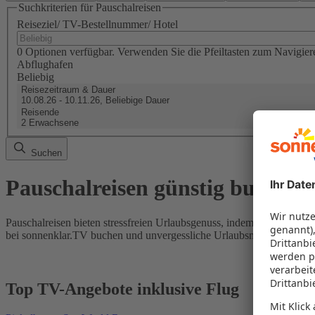
Suchkriterien für Pauschalreisen
Reiseziel/ TV-Bestellnummer/ Hotel
0 Optionen verfügbar. Verwenden Sie die Pfeiltasten zum Navigier
Abflughafen
Beliebig
Reisezeitraum & Dauer
10.08.26 - 10.11.26, Beliebige Dauer
Reisende
2 Erwachsene
Suchen
Pauschalreisen günstig buchen
Pauschalreisen bieten stressfreien Urlaubsgenuss, indem Flug und Hot
bei sonnenklar.TV buchen und unvergessliche Urlaubsmomente erleb
Top TV-Angebote inklusive Flug