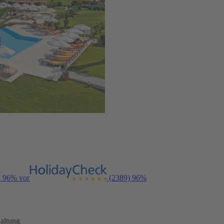
n 96% vor
(2389)
96%
altung