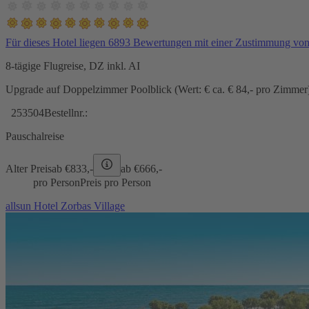
Für dieses Hotel liegen 6893 Bewertungen mit einer Zustimmung vo
8-tägige Flugreise, DZ inkl. AI
Upgrade auf Doppelzimmer Poolblick (Wert: € ca. € 84,- pro Zimmer) 
253504
Bestellnr.:
Pauschalreise
Alter Preis
ab €
833,-
ab €
666,-
pro Person
Preis pro Person
allsun Hotel Zorbas Village