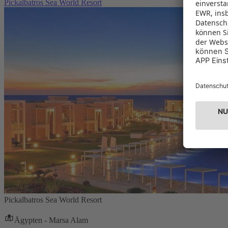
Pickalbatros Sea World Resort
Pickalbatros Sea World Resort
Ägypten - Marsa Alam