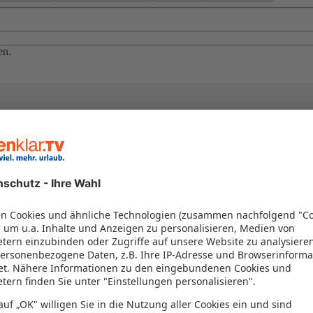
en.
el in einem Paket kombiniert werden – das spart Zeit und Geld. Nutzen 
en!