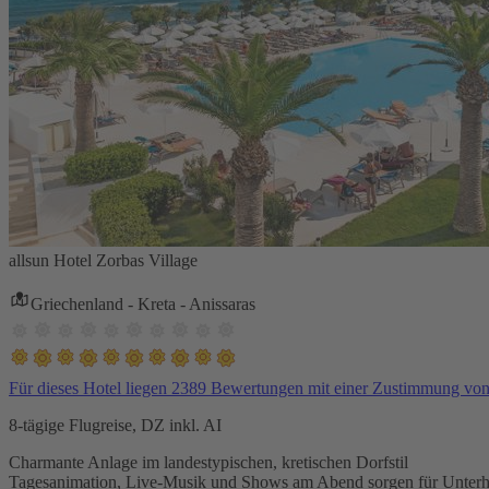
allsun Hotel Zorbas Village
Griechenland - Kreta - Anissaras
Für dieses Hotel liegen 2389 Bewertungen mit einer Zustimmung vo
8-tägige Flugreise, DZ inkl. AI
Charmante Anlage im landestypischen, kretischen Dorfstil
Tagesanimation, Live-Musik und Shows am Abend sorgen für Unterh