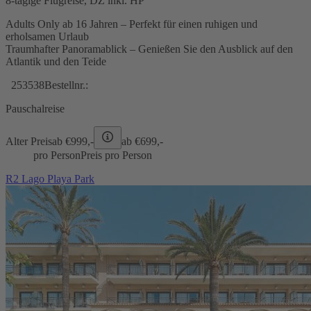
8-tägige Flugreise, DZ inkl. HP
Adults Only ab 16 Jahren – Perfekt für einen ruhigen und
erholsamen Urlaub
Traumhafter Panoramablick – Genießen Sie den Ausblick auf den
Atlantik und den Teide
253538
Bestellnr.:
Pauschalreise
Alter Preis
ab €
999,-
ab €
699,-
pro Person
Preis pro Person
R2 Lago Playa Park