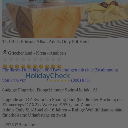
TUI BLUE Insula Alba - Adults Only Stil-Hotel
Griechenland - Kreta - Analipsis
Für dieses Hotel liegen 800 Bewertungen mit einer Zustimmung
von 84% vor
(800)
84%
8-tägige Flugreise, Doppelzimmer Swim-Up inkl. AI
Upgrade auf DZ Swim Up Sharing Pool (bei direkter Buchung des
Zimmertyps DZX2) - Wert: ca. € 550,- pro Zimmer
Adults Only Stil-Hotel ab 16 Jahren – Ruhige Wohlfühlatmosphäre
für erholsame Urlaubstage zu zweit
253537
Bestellnr.: