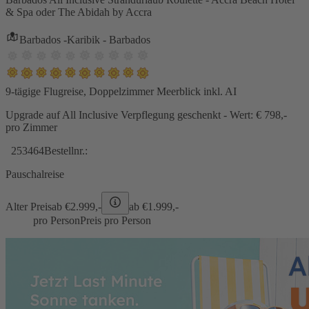
& Spa oder The Abidah by Accra
Barbados -Karibik - Barbados
9-tägige Flugreise, Doppelzimmer Meerblick inkl. AI
Upgrade auf All Inclusive Verpflegung geschenkt - Wert: € 798,-
pro Zimmer
253464
Bestellnr.:
Pauschalreise
Alter Preis
ab €
2.999,-
ab €
1.999,-
pro Person
Preis pro Person