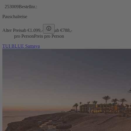
253009
Bestellnr.:
Pauschalreise
Alter Preis
ab €
1.099,-
ab €
788,-
pro Person
Preis pro Person
TUI BLUE Samaya