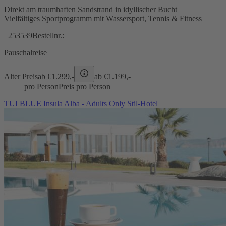
Direkt am traumhaften Sandstrand in idyllischer Bucht
Vielfältiges Sportprogramm mit Wassersport, Tennis & Fitness
253539
Bestellnr.:
Pauschalreise
Alter Preis
ab €
1.299,-
ab €
1.199,-
pro Person
Preis pro Person
TUI BLUE Insula Alba - Adults Only Stil-Hotel