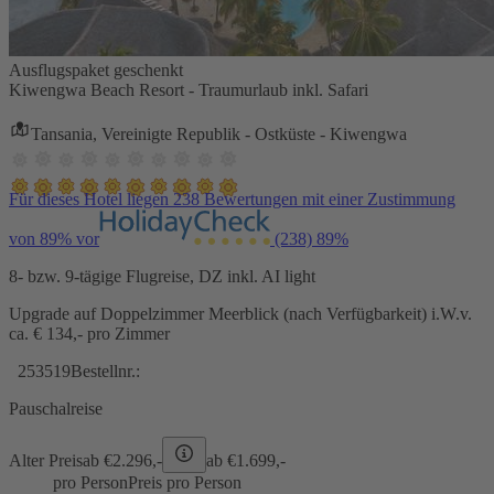
Ausflugspaket geschenkt
Kiwengwa Beach Resort - Traumurlaub inkl. Safari
Tansania, Vereinigte Republik - Ostküste - Kiwengwa
Für dieses Hotel liegen 238 Bewertungen mit einer Zustimmung
von 89% vor
(238)
89%
8- bzw. 9-tägige Flugreise, DZ inkl. AI light
Upgrade auf Doppelzimmer Meerblick (nach Verfügbarkeit) i.W.v.
ca. € 134,- pro Zimmer
253519
Bestellnr.:
Pauschalreise
Alter Preis
ab €
2.296,-
ab €
1.699,-
pro Person
Preis pro Person