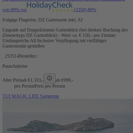
von 89% vor
(2350)
89%
8-tägige Flugreise, DZ Gartenseite inkl. AI
Upgrade auf Doppelzimmer Gartenblick (bei direkter Buchung des
Zimmertyps DZ Gartenblick) - Wert: ca. € 150,- pro Zimmer
Umfangreiche All Inclusive Verpflegung mit vielfältiger
Gastronomie genießen
253514
Bestellnr.:
Pauschalreise
Alter Preis
ab €
1.333,-
ab €
999,-
pro Person
Preis pro Person
TUI MAGIC LIFE Sarigerme