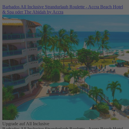
Barbados All Inclusive Strandurlaub Roulette - Accra Beach Hotel
& Spa oder The Abidah by Accra
Upgrade auf All Inclusive
Barbados All Inclusive Strandurlaub Roulette - Accra Beach Hotel