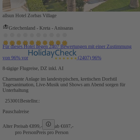
allsun Hotel Zorbas Village
Griechenland - Kreta - Anissaras
Für dieses Hotel liegen 2407 Bewertungen mit einer Zustimmung
von 96% vor
(2407)
96%
8-tägige Flugreise, DZ inkl. AI
Charmante Anlage im landestypischen, kretischen Dorfstil
Tagesanimation, Live-Musik und Shows am Abend sorgen für
Unterhaltung
253001
Bestellnr.:
Pauschalreise
Alter Preis
ab €
899,-
ab €
697,-
pro Person
Preis pro Person