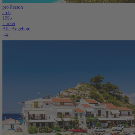
pro Person
ab €
199,-
Türkei
Alle Angebote