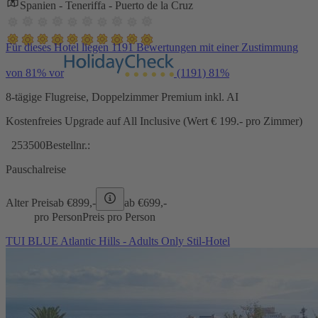
Spanien - Teneriffa - Puerto de la Cruz
Für dieses Hotel liegen 1191 Bewertungen mit einer Zustimmung
von 81% vor
(1191)
81%
8-tägige Flugreise, Doppelzimmer Premium inkl. AI
Kostenfreies Upgrade auf All Inclusive (Wert € 199.- pro Zimmer)
253500
Bestellnr.:
Pauschalreise
Alter Preis
ab €
899,-
ab €
699,-
pro Person
Preis pro Person
TUI BLUE Atlantic Hills - Adults Only Stil-Hotel