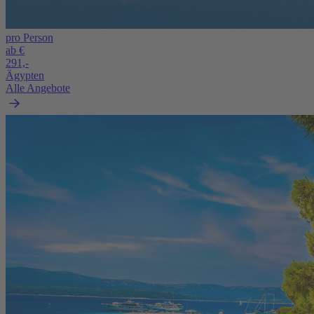
pro Person
ab €
291,-
Ägypten
Alle Angebote