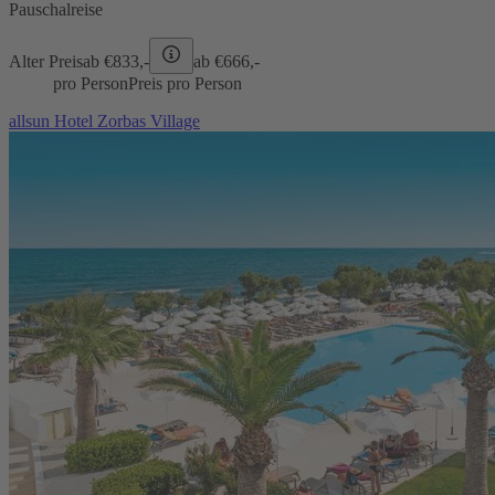
Pauschalreise
Alter Preis
ab €
833,-
ab €
666,-
pro Person
Preis pro Person
allsun Hotel Zorbas Village