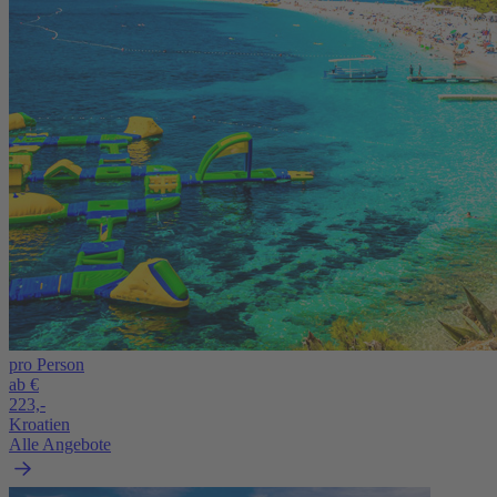
pro Person
ab €
223,-
Kroatien
Alle Angebote