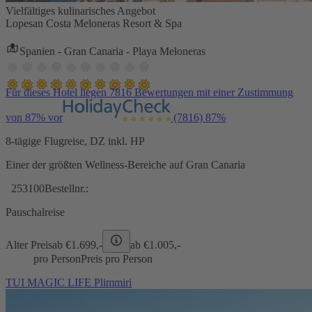
Vielfältiges kulinarisches Angebot
Lopesan Costa Meloneras Resort & Spa
Spanien - Gran Canaria - Playa Meloneras
Für dieses Hotel liegen 7816 Bewertungen mit einer Zustimmung
von 87% vor
(7816)
87%
8-tägige Flugreise, DZ inkl. HP
Einer der größten Wellness-Bereiche auf Gran Canaria
253100
Bestellnr.:
Pauschalreise
Alter Preis
ab €
1.699,-
ab €
1.005,-
pro Person
Preis pro Person
TUI MAGIC LIFE Plimmiri