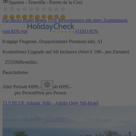
Spanien - Teneriffa - Puerto de la Cruz
Für dieses Hotel liegen 1191 Bewertungen mit einer Zustimmung
von 81% vor
(1191)
81%
8-tägige Flugreise, Doppelzimmer Premium inkl. AI
Kostenfreies Upgrade auf All Inclusive (Wert € 199.- pro Zimmer)
253500
Bestellnr.:
Pauschalreise
Alter Preis
ab €
899,-
ab €
699,-
pro Person
Preis pro Person
TUI BLUE Atlantic Hills - Adults Only Stil-Hotel