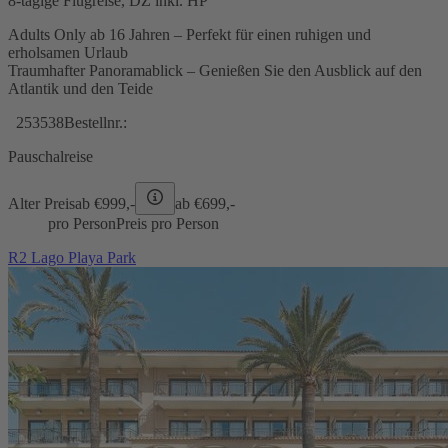
8-tägige Flugreise, DZ inkl. HP
Adults Only ab 16 Jahren – Perfekt für einen ruhigen und
erholsamen Urlaub
Traumhafter Panoramablick – Genießen Sie den Ausblick auf den
Atlantik und den Teide
253538
Bestellnr.:
Pauschalreise
Alter Preis
ab €
999,-
ab €
699,-
pro Person
Preis pro Person
R2 Lago Playa Park