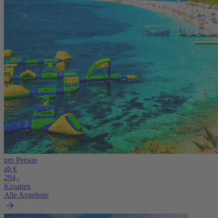
pro Person
ab €
294,-
Kroatien
Alle Angebote