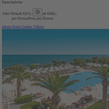
Pauschalreise
Alter Preis
ab €
833,-
ab €
666,-
pro Person
Preis pro Person
allsun Hotel Zorbas Village