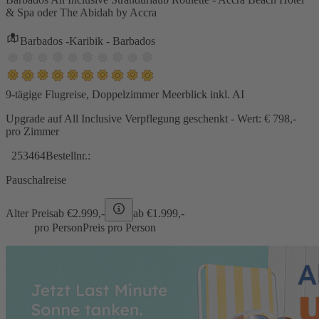
& Spa oder The Abidah by Accra
Barbados -Karibik - Barbados
9-tägige Flugreise, Doppelzimmer Meerblick inkl. AI
Upgrade auf All Inclusive Verpflegung geschenkt - Wert: € 798,-
pro Zimmer
253464
Bestellnr.:
Pauschalreise
Alter Preis
ab €
2.999,-
ab €
1.999,-
pro Person
Preis pro Person