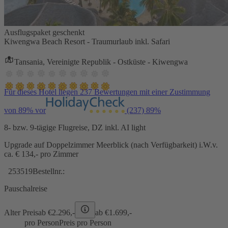
Ausflugspaket geschenkt
Kiwengwa Beach Resort - Traumurlaub inkl. Safari
Tansania, Vereinigte Republik - Ostküste - Kiwengwa
Für dieses Hotel liegen 237 Bewertungen mit einer Zustimmung
von 89% vor
(237)
89%
8- bzw. 9-tägige Flugreise, DZ inkl. AI light
Upgrade auf Doppelzimmer Meerblick (nach Verfügbarkeit) i.W.v.
ca. € 134,- pro Zimmer
253519
Bestellnr.:
Pauschalreise
Alter Preis
ab €
2.296,-
ab €
1.699,-
pro Person
Preis pro Person