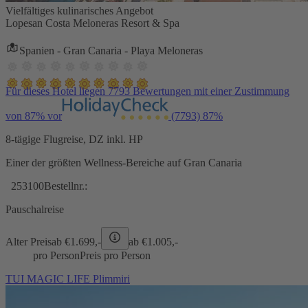
Vielfältiges kulinarisches Angebot
Lopesan Costa Meloneras Resort & Spa
Spanien - Gran Canaria - Playa Meloneras
Für dieses Hotel liegen 7793 Bewertungen mit einer Zustimmung
von 87% vor
(7793)
87%
8-tägige Flugreise, DZ inkl. HP
Einer der größten Wellness-Bereiche auf Gran Canaria
253100
Bestellnr.:
Pauschalreise
Alter Preis
ab €
1.699,-
ab €
1.005,-
pro Person
Preis pro Person
TUI MAGIC LIFE Plimmiri