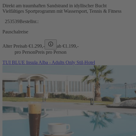
Direkt am traumhaften Sandstrand in idyllischer Bucht
Vielfältiges Sportprogramm mit Wassersport, Tennis & Fitness
253539
Bestellnr.:
Pauschalreise
Alter Preis
ab €
1.299,-
ab €
1.199,-
pro Person
Preis pro Person
TUI BLUE Insula Alba - Adults Only Stil-Hotel