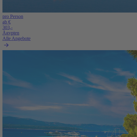
pro Person
ab €
303,-
Ägypten
Alle Angebote