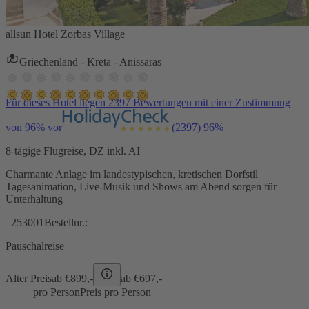
allsun Hotel Zorbas Village
Griechenland - Kreta - Anissaras
Für dieses Hotel liegen 2397 Bewertungen mit einer Zustimmung
von 96% vor
(2397)
96%
8-tägige Flugreise, DZ inkl. AI
Charmante Anlage im landestypischen, kretischen Dorfstil
Tagesanimation, Live-Musik und Shows am Abend sorgen für
Unterhaltung
253001
Bestellnr.:
Pauschalreise
Alter Preis
ab €
899,-
ab €
697,-
pro Person
Preis pro Person