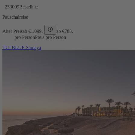
253009
Bestellnr.:
Pauschalreise
Alter Preis
ab €
1.099,-
ab €
788,-
pro Person
Preis pro Person
TUI BLUE Samaya