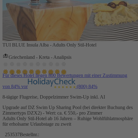
TUI BLUE Insula Alba - Adults Only Stil-Hotel
Griechenland - Kreta - Analipsis
Für dieses Hotel liegen 800 Bewertungen mit einer Zustimmung
von 84% vor
(800)
84%
8-tägige Flugreise, Doppelzimmer Swim-Up inkl. AI
Upgrade auf DZ Swim Up Sharing Pool (bei direkter Buchung des
Zimmertyps DZX2) - Wert: ca. € 550,- pro Zimmer
Adults Only Stil-Hotel ab 16 Jahren – Ruhige Wohlfühlatmosphäre
für erholsame Urlaubstage zu zweit
253537
Bestellnr.: