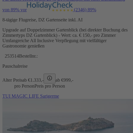
von 89% vor
(2346)
89%
8-tägige Flugreise, DZ Gartenseite inkl. AI
Upgrade auf Doppelzimmer Gartenblick (bei direkter Buchung des
Zimmertyps DZ Gartenblick) - Wert: ca. € 150,- pro Zimmer
Umfangreiche All Inclusive Verpflegung mit vielfältiger
Gastronomie genießen
253514
Bestellnr.:
Pauschalreise
Alter Preis
ab €
1.333,-
ab €
999,-
pro Person
Preis pro Person
TUI MAGIC LIFE Sarigerme