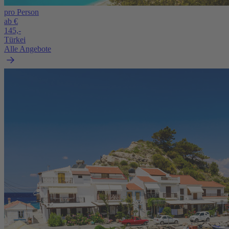
pro Person
ab €
145,-
Türkei
Alle Angebote