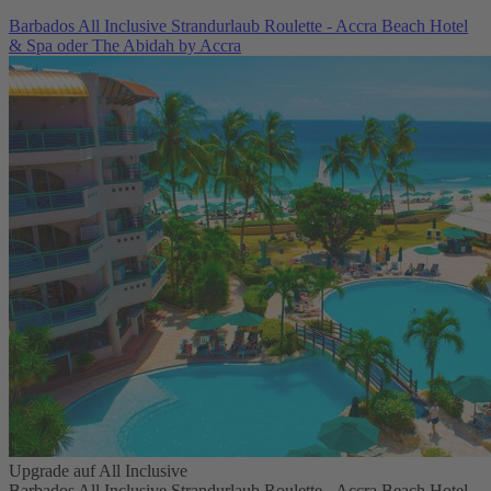
Barbados All Inclusive Strandurlaub Roulette - Accra Beach Hotel
& Spa oder The Abidah by Accra
Upgrade auf All Inclusive
Barbados All Inclusive Strandurlaub Roulette - Accra Beach Hotel