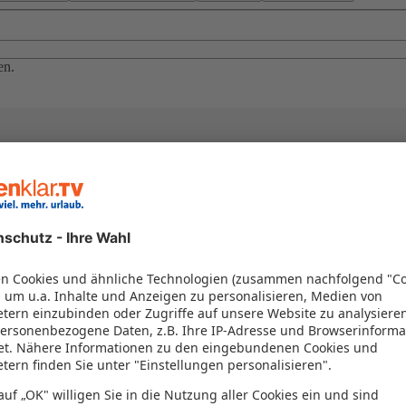
en.
el in einem Paket kombiniert werden – das spart Zeit und Geld. Nutzen 
en!