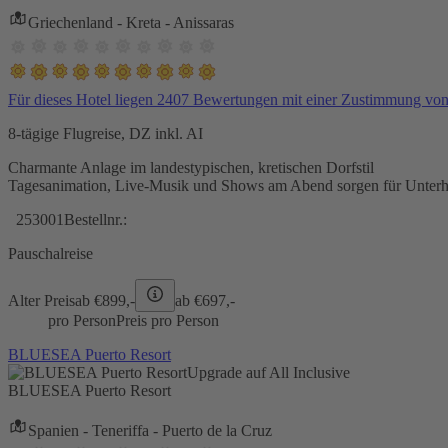
Griechenland - Kreta - Anissaras
Für dieses Hotel liegen 2407 Bewertungen mit einer Zustimmung vo
8-tägige Flugreise, DZ inkl. AI
Charmante Anlage im landestypischen, kretischen Dorfstil
Tagesanimation, Live-Musik und Shows am Abend sorgen für Unterh
253001
Bestellnr.:
Pauschalreise
Alter Preis
ab €
899,-
ab €
697,-
pro Person
Preis pro Person
BLUESEA Puerto Resort
Upgrade auf All Inclusive
BLUESEA Puerto Resort
Spanien - Teneriffa - Puerto de la Cruz