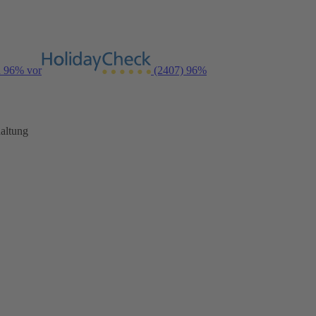
n 96% vor
(2407)
96%
altung