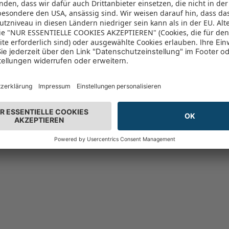
n 96% vor
(6893)
96%
- nur solange der Vorrat reicht