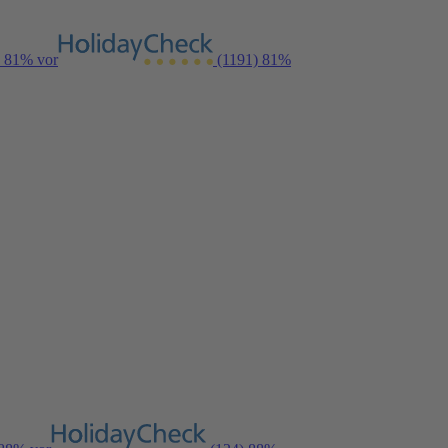
n 81% vor
(1191)
81%