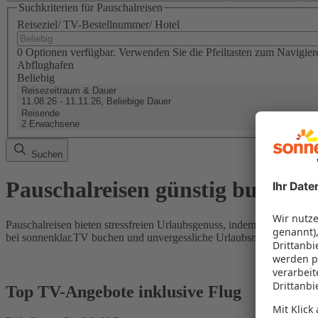
Suchkriterien für Pauschalreisen
Reiseziel/ TV-Bestellnummer/ Hotel
0 Optionen verfügbar. Verwenden Sie die Pfeiltasten zum Navigier
Abflughafen
Beliebig
Reisezeitraum & Dauer
11.08.26 - 11.11.26, Beliebige Dauer
Reisende
2 Erwachsene
Suchen
Pauschalreisen günstig buchen
Pauschalreisen bieten stressfreien Urlaubsgenuss, indem Flug und Hot
bei sonnenklar.TV buchen und unvergessliche Urlaubsmomente erleb
Top TV-Angebote inklusive Flug