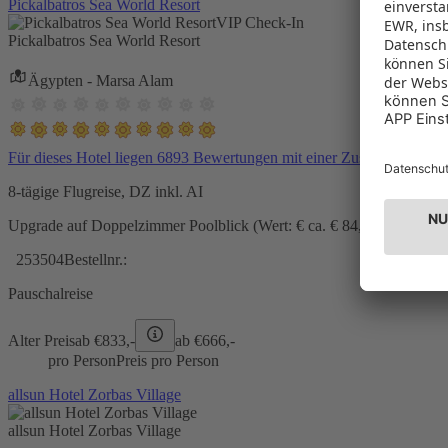
Pickalbatros Sea World Resort
VIP Check-In
Pickalbatros Sea World Resort
Ägypten - Marsa Alam
Für dieses Hotel liegen 6893 Bewertungen mit einer Zustimmung vo
8-tägige Flugreise, DZ inkl. AI
Upgrade auf Doppelzimmer Poolblick (Wert: € ca. € 84,- pro Zimmer) 
253504
Bestellnr.:
Pauschalreise
Alter Preis
ab €
833,-
ab €
666,-
pro Person
Preis pro Person
allsun Hotel Zorbas Village
allsun Hotel Zorbas Village