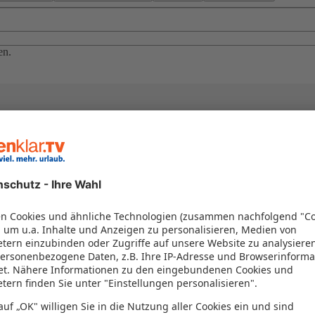
en.
el in einem Paket kombiniert werden – das spart Zeit und Geld. Nutzen 
en!