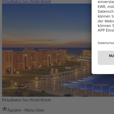
Pickalbatros Sea World Resort
Pickalbatros Sea World Resort
Ägypten - Marsa Alam