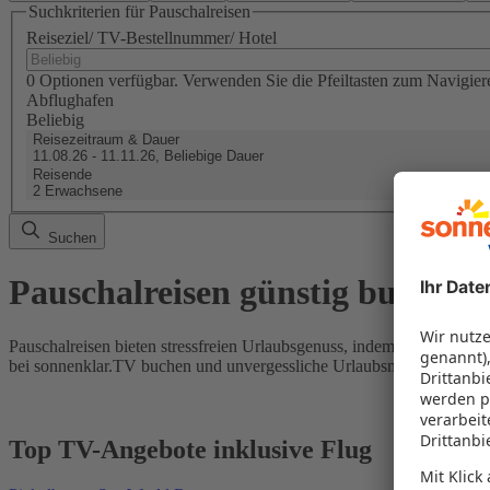
Suchkriterien für Pauschalreisen
Reiseziel/ TV-Bestellnummer/ Hotel
0 Optionen verfügbar. Verwenden Sie die Pfeiltasten zum Navigier
Abflughafen
Beliebig
Reisezeitraum & Dauer
11.08.26 - 11.11.26, Beliebige Dauer
Reisende
2 Erwachsene
Suchen
Pauschalreisen günstig buchen
Pauschalreisen bieten stressfreien Urlaubsgenuss, indem Flug und Hot
bei sonnenklar.TV buchen und unvergessliche Urlaubsmomente erleb
Top TV-Angebote inklusive Flug