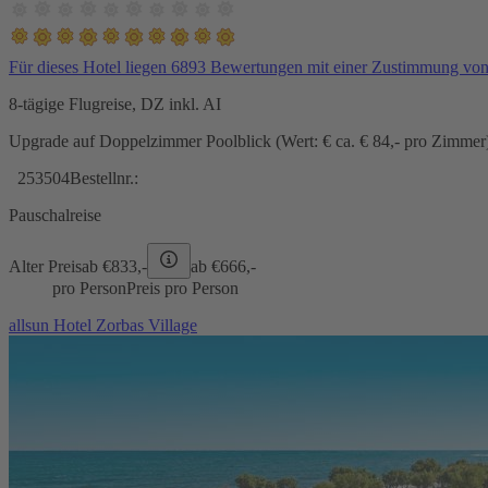
Für dieses Hotel liegen 6893 Bewertungen mit einer Zustimmung vo
8-tägige Flugreise, DZ inkl. AI
Upgrade auf Doppelzimmer Poolblick (Wert: € ca. € 84,- pro Zimmer) 
253504
Bestellnr.:
Pauschalreise
Alter Preis
ab €
833,-
ab €
666,-
pro Person
Preis pro Person
allsun Hotel Zorbas Village