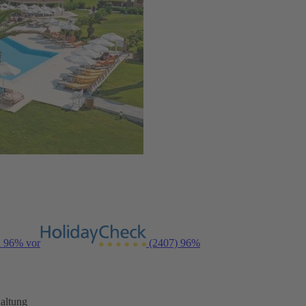
n 96% vor
(2407)
96%
altung