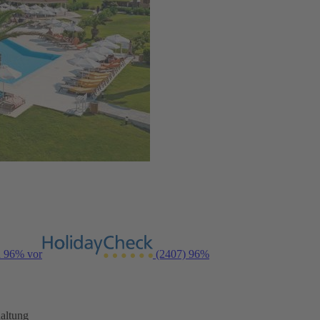
n 96% vor
(2407)
96%
altung