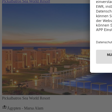
Pickalbatros Sea World Resort
Pickalbatros Sea World Resort
Ägypten - Marsa Alam