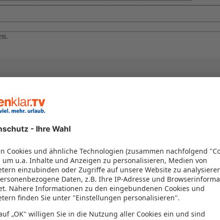
en.
el in einem Paket kombiniert werden – das spart Zeit und Geld. Nutzen 
en!