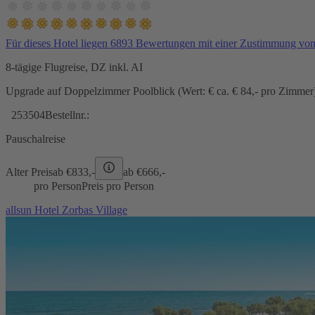
Für dieses Hotel liegen 6893 Bewertungen mit einer Zustimmung vo
8-tägige Flugreise, DZ inkl. AI
Upgrade auf Doppelzimmer Poolblick (Wert: € ca. € 84,- pro Zimmer) 
253504
Bestellnr.:
Pauschalreise
Alter Preis
ab €
833,-
ab €
666,-
pro Person
Preis pro Person
allsun Hotel Zorbas Village