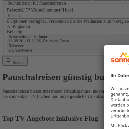
Suchkriterien für Pauschalreisen
Reiseziel/ TV-Bestellnummer/ Hotel
0 Optionen verfügbar. Verwenden Sie die Pfeiltasten zum Navigier
Abflughafen
Beliebig
Reisezeitraum & Dauer
11.08.26 - 11.11.26, Beliebige Dauer
Reisende
2 Erwachsene
Suchen
Pauschalreisen günstig buchen
Pauschalreisen bieten stressfreien Urlaubsgenuss, indem Flug und Hot
bei sonnenklar.TV buchen und unvergessliche Urlaubsmomente erleb
Top TV-Angebote inklusive Flug