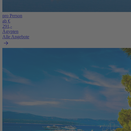
pro Person
ab €
291,-
Ägypten
Alle Angebote