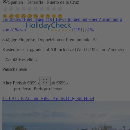
Spanien - Teneriffa - Puerto de la Cruz
Für dieses Hotel liegen 1191 Bewertungen mit einer Zustimmung
von 81% vor
(1191)
81%
8-tägige Flugreise, Doppelzimmer Premium inkl. AI
Kostenfreies Upgrade auf All Inclusive (Wert € 199.- pro Zimmer)
253500
Bestellnr.:
Pauschalreise
Alter Preis
ab €
899,-
ab €
699,-
pro Person
Preis pro Person
TUI BLUE Atlantic Hills - Adults Only Stil-Hotel