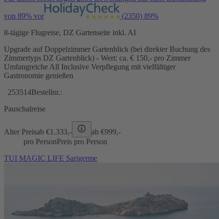
von 89% vor
(2350)
89%
8-tägige Flugreise, DZ Gartenseite inkl. AI
Upgrade auf Doppelzimmer Gartenblick (bei direkter Buchung des
Zimmertyps DZ Gartenblick) - Wert: ca. € 150,- pro Zimmer
Umfangreiche All Inclusive Verpflegung mit vielfältiger
Gastronomie genießen
253514
Bestellnr.:
Pauschalreise
Alter Preis
ab €
1.333,-
ab €
999,-
pro Person
Preis pro Person
TUI MAGIC LIFE Sarigerme