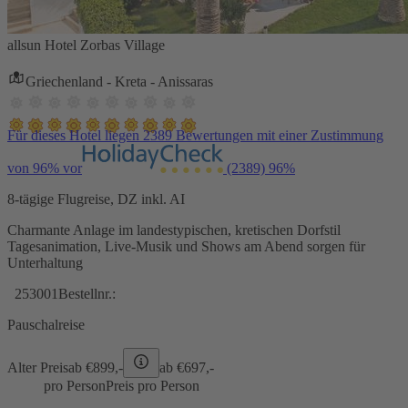
allsun Hotel Zorbas Village
Griechenland - Kreta - Anissaras
Für dieses Hotel liegen 2389 Bewertungen mit einer Zustimmung
von 96% vor
(2389)
96%
8-tägige Flugreise, DZ inkl. AI
Charmante Anlage im landestypischen, kretischen Dorfstil
Tagesanimation, Live-Musik und Shows am Abend sorgen für
Unterhaltung
253001
Bestellnr.:
Pauschalreise
Alter Preis
ab €
899,-
ab €
697,-
pro Person
Preis pro Person