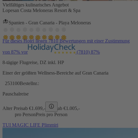
Vielfältiges kulinarisches Angebot
Lopesan Costa Meloneras Resort & Spa
Spanien - Gran Canaria - Playa Meloneras
Für dieses Hotel liegen 7810 Bewertungen mit einer Zustimmung
von 87% vor
(7810)
87%
8-tägige Flugreise, DZ inkl. HP
Einer der größten Wellness-Bereiche auf Gran Canaria
253100
Bestellnr.:
Pauschalreise
Alter Preis
ab €
1.699,-
ab €
1.005,-
pro Person
Preis pro Person
TUI MAGIC LIFE Plimmiri