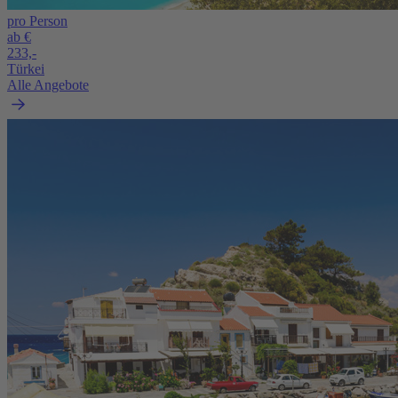
pro Person
ab €
233,-
Türkei
Alle Angebote