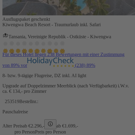
Ausflugspaket geschenkt
Kiwengwa Beach Resort - Traumurlaub inkl. Safari
Tansania, Vereinigte Republik - Ostküste - Kiwengwa
Für dieses Hotel liegen 238 Bewertungen mit einer Zustimmung
von 89% vor
(238)
89%
8- bzw. 9-tägige Flugreise, DZ inkl. AI light
Upgrade auf Doppelzimmer Meerblick (nach Verfügbarkeit) i.W.v.
ca. € 134,- pro Zimmer
253519
Bestellnr.:
Pauschalreise
Alter Preis
ab €
2.296,-
ab €
1.699,-
pro Person
Preis pro Person