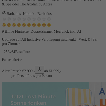
& Spa oder The Abidah by Accra
Barbados -Karibik - Barbados
9-tägige Flugreise, Doppelzimmer Meerblick inkl. AI
Upgrade auf All Inclusive Verpflegung geschenkt - Wert: € 798,-
pro Zimmer
253464
Bestellnr.:
Pauschalreise
Alter Preis
ab €
2.999,-
ab €
1.999,-
pro Person
Preis pro Person