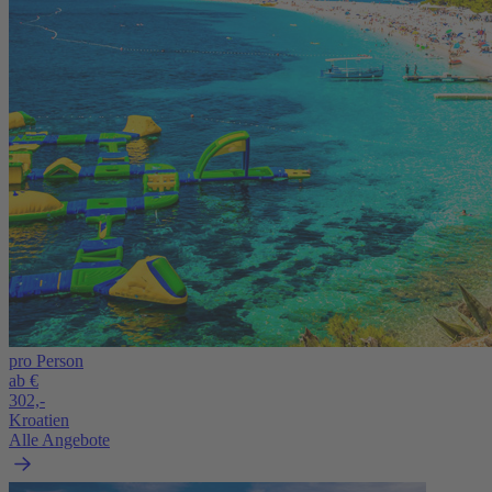
pro Person
ab €
302,-
Kroatien
Alle Angebote