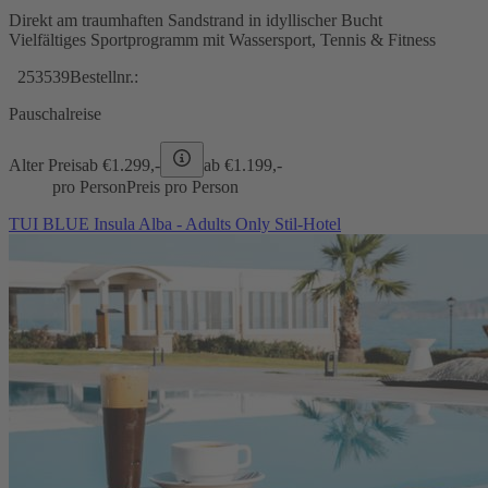
Direkt am traumhaften Sandstrand in idyllischer Bucht
Vielfältiges Sportprogramm mit Wassersport, Tennis & Fitness
253539
Bestellnr.:
Pauschalreise
Alter Preis
ab €
1.299,-
ab €
1.199,-
pro Person
Preis pro Person
TUI BLUE Insula Alba - Adults Only Stil-Hotel