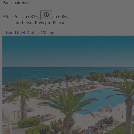
Pauschalreise
Alter Preis
ab €
833,-
ab €
666,-
pro Person
Preis pro Person
allsun Hotel Zorbas Village