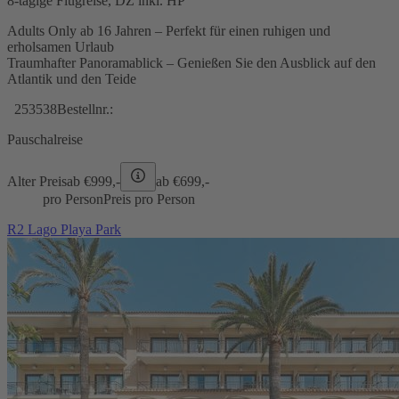
8-tägige Flugreise, DZ inkl. HP
Adults Only ab 16 Jahren – Perfekt für einen ruhigen und
erholsamen Urlaub
Traumhafter Panoramablick – Genießen Sie den Ausblick auf den
Atlantik und den Teide
253538
Bestellnr.:
Pauschalreise
Alter Preis
ab €
999,-
ab €
699,-
pro Person
Preis pro Person
R2 Lago Playa Park