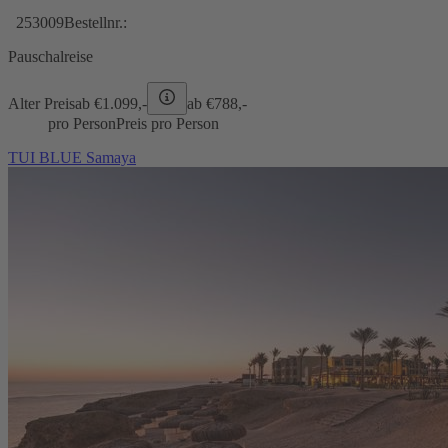
253009
Bestellnr.:
Pauschalreise
Alter Preis
ab €
1.099,-
ab €
788,-
pro Person
Preis pro Person
TUI BLUE Samaya