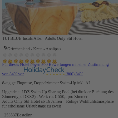
TUI BLUE Insula Alba - Adults Only Stil-Hotel
Griechenland - Kreta - Analipsis
Für dieses Hotel liegen 800 Bewertungen mit einer Zustimmung
von 84% vor
(800)
84%
8-tägige Flugreise, Doppelzimmer Swim-Up inkl. AI
Upgrade auf DZ Swim Up Sharing Pool (bei direkter Buchung des
Zimmertyps DZX2) - Wert: ca. € 550,- pro Zimmer
Adults Only Stil-Hotel ab 16 Jahren – Ruhige Wohlfühlatmosphäre
für erholsame Urlaubstage zu zweit
253537
Bestellnr.: