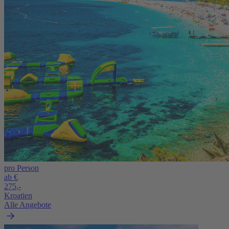
pro Person
ab €
275,-
Kroatien
Alle Angebote