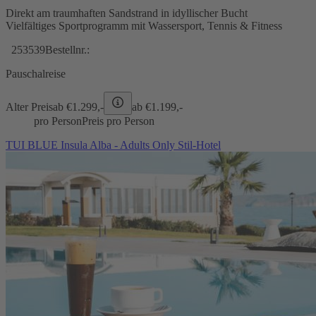
Direkt am traumhaften Sandstrand in idyllischer Bucht
Vielfältiges Sportprogramm mit Wassersport, Tennis & Fitness
253539
Bestellnr.:
Pauschalreise
Alter Preis
ab €
1.299,-
ab €
1.199,-
pro Person
Preis pro Person
TUI BLUE Insula Alba - Adults Only Stil-Hotel