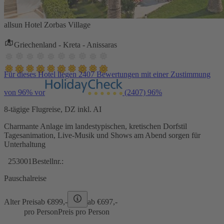
allsun Hotel Zorbas Village
Griechenland - Kreta - Anissaras
Für dieses Hotel liegen 2407 Bewertungen mit einer Zustimmung
von 96% vor
(2407)
96%
8-tägige Flugreise, DZ inkl. AI
Charmante Anlage im landestypischen, kretischen Dorfstil
Tagesanimation, Live-Musik und Shows am Abend sorgen für
Unterhaltung
253001
Bestellnr.:
Pauschalreise
Alter Preis
ab €
899,-
ab €
697,-
pro Person
Preis pro Person