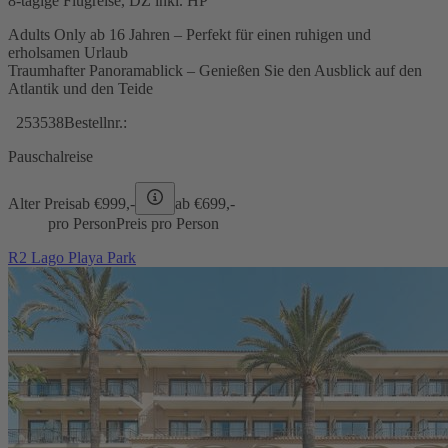
8-tägige Flugreise, DZ inkl. HP
Adults Only ab 16 Jahren – Perfekt für einen ruhigen und
erholsamen Urlaub
Traumhafter Panoramablick – Genießen Sie den Ausblick auf den
Atlantik und den Teide
253538
Bestellnr.:
Pauschalreise
Alter Preis
ab €
999,-
ab €
699,-
pro Person
Preis pro Person
R2 Lago Playa Park