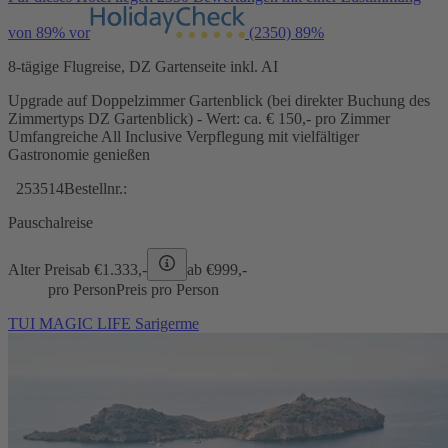
von 89% vor
(2350)
89%
8-tägige Flugreise, DZ Gartenseite inkl. AI
Upgrade auf Doppelzimmer Gartenblick (bei direkter Buchung des
Zimmertyps DZ Gartenblick) - Wert: ca. € 150,- pro Zimmer
Umfangreiche All Inclusive Verpflegung mit vielfältiger
Gastronomie genießen
253514
Bestellnr.:
Pauschalreise
Alter Preis
ab €
1.333,-
ab €
999,-
pro Person
Preis pro Person
TUI MAGIC LIFE Sarigerme