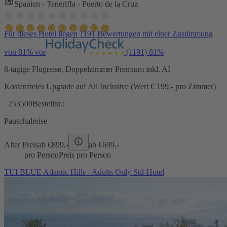
Spanien - Teneriffa - Puerto de la Cruz
Für dieses Hotel liegen 1191 Bewertungen mit einer Zustimmung
von 81% vor
(1191)
81%
8-tägige Flugreise, Doppelzimmer Premium inkl. AI
Kostenfreies Upgrade auf All Inclusive (Wert € 199.- pro Zimmer)
253500
Bestellnr.:
Pauschalreise
Alter Preis
ab €
899,-
ab €
699,-
pro Person
Preis pro Person
TUI BLUE Atlantic Hills - Adults Only Stil-Hotel