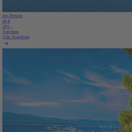
pro Person
ab €
291,-
Ägypten
Alle Angebote