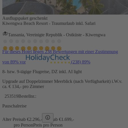
Ausflugspaket geschenkt
Kiwengwa Beach Resort - Traumurlaub inkl. Safari
Tansania, Vereinigte Republik - Ostküste - Kiwengwa
Für dieses Hotel liegen 238 Bewertungen mit einer Zustimmung
von 89% vor
(238)
89%
8- bzw. 9-tägige Flugreise, DZ inkl. AI light
Upgrade auf Doppelzimmer Meerblick (nach Verfügbarkeit) i.W.v.
ca. € 134,- pro Zimmer
253519
Bestellnr.:
Pauschalreise
Alter Preis
ab €
2.296,-
ab €
1.699,-
pro Person
Preis pro Person