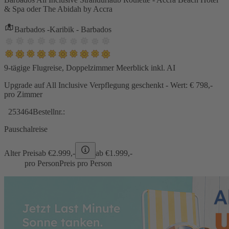
& Spa oder The Abidah by Accra
Barbados -Karibik - Barbados
9-tägige Flugreise, Doppelzimmer Meerblick inkl. AI
Upgrade auf All Inclusive Verpflegung geschenkt - Wert: € 798,-
pro Zimmer
253464
Bestellnr.:
Pauschalreise
Alter Preis
ab €
2.999,-
ab €
1.999,-
pro Person
Preis pro Person