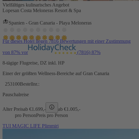
Vielfältiges kulinarisches Angebot
Lopesan Costa Meloneras Resort & Spa
Spanien - Gran Canaria - Playa Meloneras
Für dieses Hotel liegen 7816 Bewertungen mit einer Zustimmung
von 87% vor
(7816)
87%
8-tägige Flugreise, DZ inkl. HP
Einer der größten Wellness-Bereiche auf Gran Canaria
253100
Bestellnr.:
Pauschalreise
Alter Preis
ab €
1.699,-
ab €
1.005,-
pro Person
Preis pro Person
TUI MAGIC LIFE Plimmiri