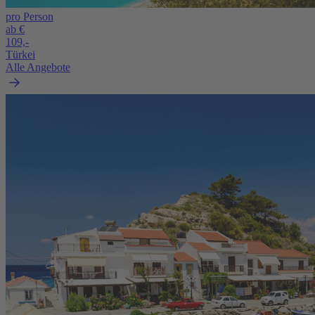
pro Person
ab €
109,-
Türkei
Alle Angebote