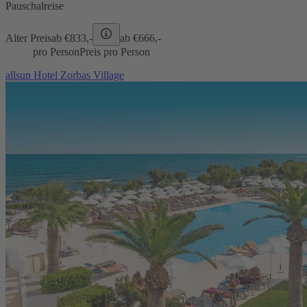
Pauschalreise
Alter Preis
ab €
833,-
ab €
666,-
pro Person
Preis pro Person
allsun Hotel Zorbas Village