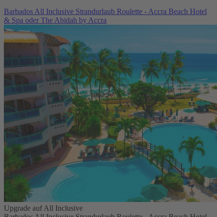
Barbados All Inclusive Strandurlaub Roulette - Accra Beach Hotel
& Spa oder The Abidah by Accra
Upgrade auf All Inclusive
Barbados All Inclusive Strandurlaub Roulette - Accra Beach Hotel