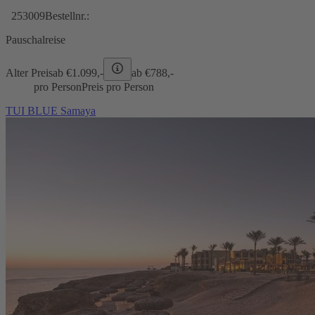
253009
Bestellnr.:
Pauschalreise
Alter Preis
ab €
1.099,-
ab €
788,-
pro Person
Preis pro Person
TUI BLUE Samaya