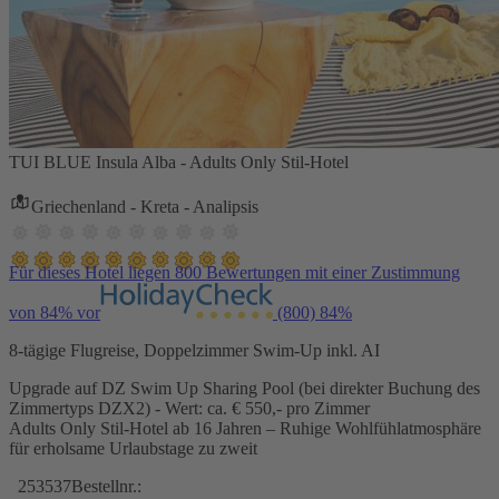
TUI BLUE Insula Alba - Adults Only Stil-Hotel
Griechenland - Kreta - Analipsis
Für dieses Hotel liegen 800 Bewertungen mit einer Zustimmung
von 84% vor
(800)
84%
8-tägige Flugreise, Doppelzimmer Swim-Up inkl. AI
Upgrade auf DZ Swim Up Sharing Pool (bei direkter Buchung des
Zimmertyps DZX2) - Wert: ca. € 550,- pro Zimmer
Adults Only Stil-Hotel ab 16 Jahren – Ruhige Wohlfühlatmosphäre
für erholsame Urlaubstage zu zweit
253537
Bestellnr.: