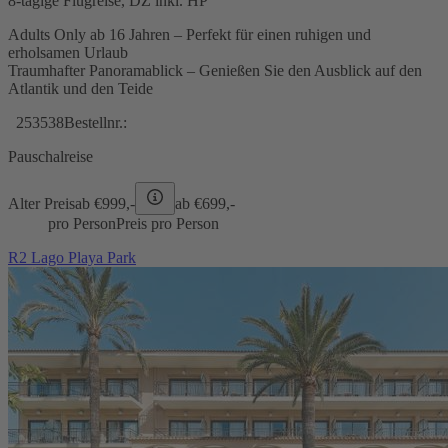
8-tägige Flugreise, DZ inkl. HP
Adults Only ab 16 Jahren – Perfekt für einen ruhigen und
erholsamen Urlaub
Traumhafter Panoramablick – Genießen Sie den Ausblick auf den
Atlantik und den Teide
253538
Bestellnr.:
Pauschalreise
Alter Preis
ab €
999,-
ab €
699,-
pro Person
Preis pro Person
R2 Lago Playa Park