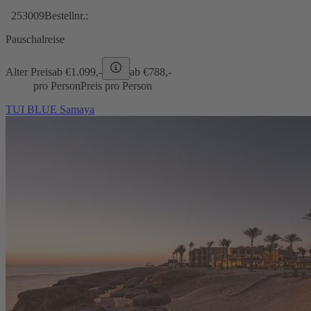
253009
Bestellnr.:
Pauschalreise
Alter Preis
ab €
1.099,-
ab €
788,-
pro Person
Preis pro Person
TUI BLUE Samaya