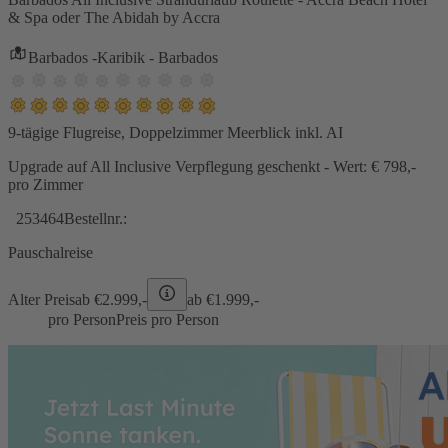
& Spa oder The Abidah by Accra
Barbados -Karibik - Barbados
9-tägige Flugreise, Doppelzimmer Meerblick inkl. AI
Upgrade auf All Inclusive Verpflegung geschenkt - Wert: € 798,-
pro Zimmer
253464
Bestellnr.:
Pauschalreise
Alter Preis
ab €
2.999,-
ab €
1.999,-
pro Person
Preis pro Person