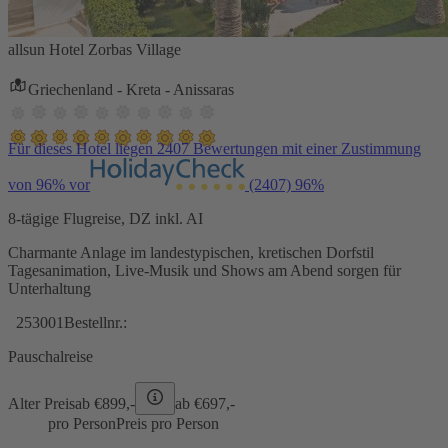
allsun Hotel Zorbas Village
Griechenland - Kreta - Anissaras
Für dieses Hotel liegen 2407 Bewertungen mit einer Zustimmung
von 96% vor
(2407)
96%
8-tägige Flugreise, DZ inkl. AI
Charmante Anlage im landestypischen, kretischen Dorfstil
Tagesanimation, Live-Musik und Shows am Abend sorgen für
Unterhaltung
253001
Bestellnr.:
Pauschalreise
Alter Preis
ab €
899,-
ab €
697,-
pro Person
Preis pro Person