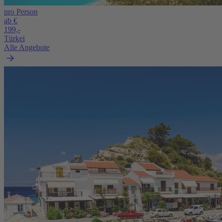
pro Person
ab €
199,-
Türkei
Alle Angebote