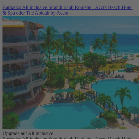
Barbados All Inclusive Strandurlaub Roulette - Accra Beach Hotel
& Spa oder The Abidah by Accra
Upgrade auf All Inclusive
Barbados All Inclusive Strandurlaub Roulette - Accra Beach Hotel