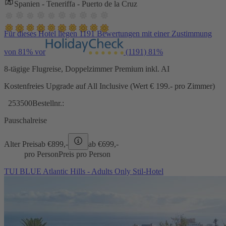
Spanien - Teneriffa - Puerto de la Cruz
Für dieses Hotel liegen 1191 Bewertungen mit einer Zustimmung
von 81% vor
(1191)
81%
8-tägige Flugreise, Doppelzimmer Premium inkl. AI
Kostenfreies Upgrade auf All Inclusive (Wert € 199.- pro Zimmer)
253500
Bestellnr.:
Pauschalreise
Alter Preis
ab €
899,-
ab €
699,-
pro Person
Preis pro Person
TUI BLUE Atlantic Hills - Adults Only Stil-Hotel