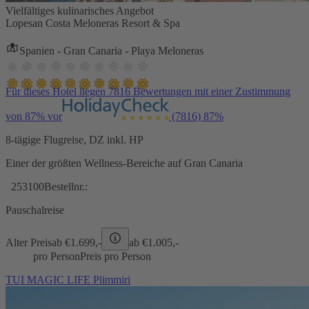
Vielfältiges kulinarisches Angebot
Lopesan Costa Meloneras Resort & Spa
Spanien - Gran Canaria - Playa Meloneras
Für dieses Hotel liegen 7816 Bewertungen mit einer Zustimmung
von 87% vor
(7816)
87%
8-tägige Flugreise, DZ inkl. HP
Einer der größten Wellness-Bereiche auf Gran Canaria
253100
Bestellnr.:
Pauschalreise
Alter Preis
ab €
1.699,-
ab €
1.005,-
pro Person
Preis pro Person
TUI MAGIC LIFE Plimmiri