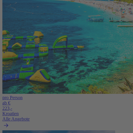
pro Person
ab €
223,-
Kroatien
Alle Angebote