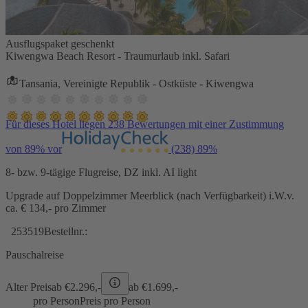
Ausflugspaket geschenkt
Kiwengwa Beach Resort - Traumurlaub inkl. Safari
Tansania, Vereinigte Republik - Ostküste - Kiwengwa
Für dieses Hotel liegen 238 Bewertungen mit einer Zustimmung
von 89% vor
(238)
89%
8- bzw. 9-tägige Flugreise, DZ inkl. AI light
Upgrade auf Doppelzimmer Meerblick (nach Verfügbarkeit) i.W.v.
ca. € 134,- pro Zimmer
253519
Bestellnr.:
Pauschalreise
Alter Preis
ab €
2.296,-
ab €
1.699,-
pro Person
Preis pro Person