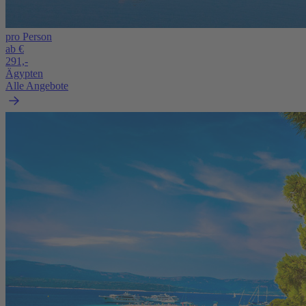
pro Person
ab €
291,-
Ägypten
Alle Angebote