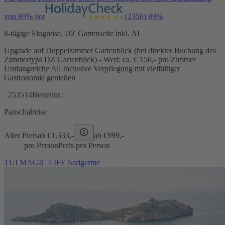
von 89% vor
(2350)
89%
8-tägige Flugreise, DZ Gartenseite inkl. AI
Upgrade auf Doppelzimmer Gartenblick (bei direkter Buchung des
Zimmertyps DZ Gartenblick) - Wert: ca. € 150,- pro Zimmer
Umfangreiche All Inclusive Verpflegung mit vielfältiger
Gastronomie genießen
253514
Bestellnr.:
Pauschalreise
Alter Preis
ab €
1.333,-
ab €
999,-
pro Person
Preis pro Person
TUI MAGIC LIFE Sarigerme