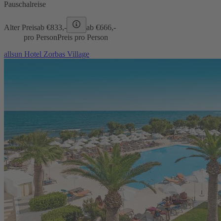
Pauschalreise
Alter Preis
ab €
833,-
ab €
666,-
pro Person
Preis pro Person
allsun Hotel Zorbas Village