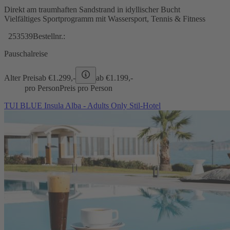
Direkt am traumhaften Sandstrand in idyllischer Bucht
Vielfältiges Sportprogramm mit Wassersport, Tennis & Fitness
253539
Bestellnr.:
Pauschalreise
Alter Preis
ab €
1.299,-
ab €
1.199,-
pro Person
Preis pro Person
TUI BLUE Insula Alba - Adults Only Stil-Hotel