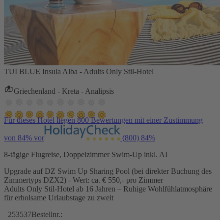
TUI BLUE Insula Alba - Adults Only Stil-Hotel
Griechenland - Kreta - Analipsis
Für dieses Hotel liegen 800 Bewertungen mit einer Zustimmung
von 84% vor
(800)
84%
8-tägige Flugreise, Doppelzimmer Swim-Up inkl. AI
Upgrade auf DZ Swim Up Sharing Pool (bei direkter Buchung des
Zimmertyps DZX2) - Wert: ca. € 550,- pro Zimmer
Adults Only Stil-Hotel ab 16 Jahren – Ruhige Wohlfühlatmosphäre
für erholsame Urlaubstage zu zweit
253537
Bestellnr.: