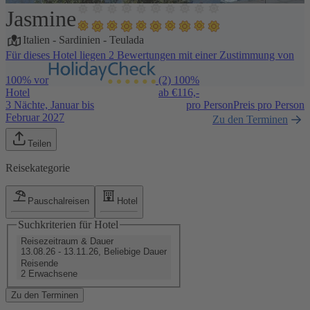
Jasmine
1 / 5
Italien
-
Sardinien
-
Teulada
Für dieses Hotel liegen 2 Bewertungen mit einer Zustimmung von
100% vor
(2)
100%
Hotel
ab €
116,-
3 Nächte, Januar bis
pro Person
Preis pro Person
Februar 2027
Zu den Terminen
Teilen
Reisekategorie
Pauschalreisen
Hotel
Suchkriterien für Hotel
Reisezeitraum & Dauer
13.08.26 - 13.11.26, Beliebige Dauer
Reisende
2 Erwachsene
Zu den Terminen