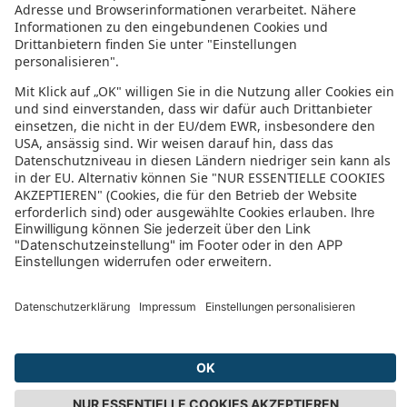
Relais del Porto - B&B
Eden Village Altura
Essenza Hotel
Hotel Residence La Baia
Il Melo Residence
Hotel For You
La Reggia Di Nausicaa
Funtana Noa
La Smeraldina Resort
Flora
S'Abba e Sa Pedra
Agliadò
Budoni Sweet Home