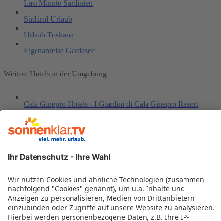
Last Minute Sardinien
Südtirol Urlaub
Urlaub Toskana
Eigenanreise Gardasee
Weitere Hotels in der Umgebung
Cala Ginepro Hotels - I Giardini di Cala Ginepro Resort
Borgo Smeraldo Hotel
Abi d'Oru
Camping Village Laguna Blu / 4 pax
Residence Cristal Blu
City Garden Guest House
Le Dimore del Sole