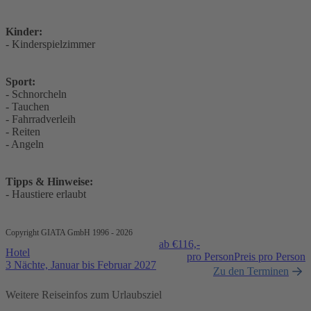
Kinder:
- Kinderspielzimmer
Sport:
- Schnorcheln
- Tauchen
- Fahrradverleih
- Reiten
- Angeln
Tipps & Hinweise:
- Haustiere erlaubt
Copyright GIATA GmbH 1996 - 2026
ab €
116,-
Hotel
pro Person
Preis pro Person
3 Nächte, Januar bis Februar 2027
Zu den Terminen
Weitere Reiseinfos zum Urlaubsziel