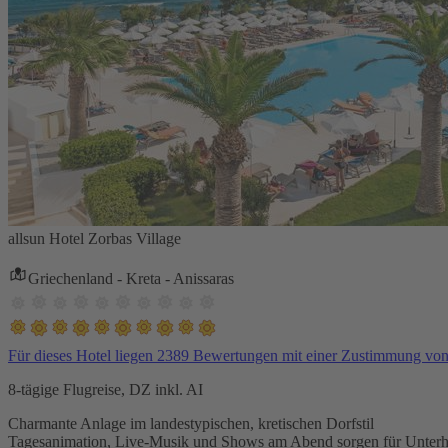
allsun Hotel Zorbas Village
Griechenland - Kreta - Anissaras
Für dieses Hotel liegen 2389 Bewertungen mit einer Zustimmung vo
8-tägige Flugreise, DZ inkl. AI
Charmante Anlage im landestypischen, kretischen Dorfstil
Tagesanimation, Live-Musik und Shows am Abend sorgen für Unterh