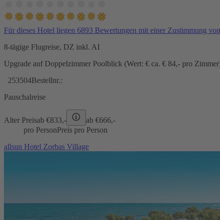
Für dieses Hotel liegen 6893 Bewertungen mit einer Zustimmung vo
8-tägige Flugreise, DZ inkl. AI
Upgrade auf Doppelzimmer Poolblick (Wert: € ca. € 84,- pro Zimmer) 
253504
Bestellnr.:
Pauschalreise
Alter Preis
ab €
833,-
ab €
666,-
pro Person
Preis pro Person
allsun Hotel Zorbas Village