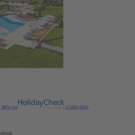
n 96% vor
(2389)
96%
altung