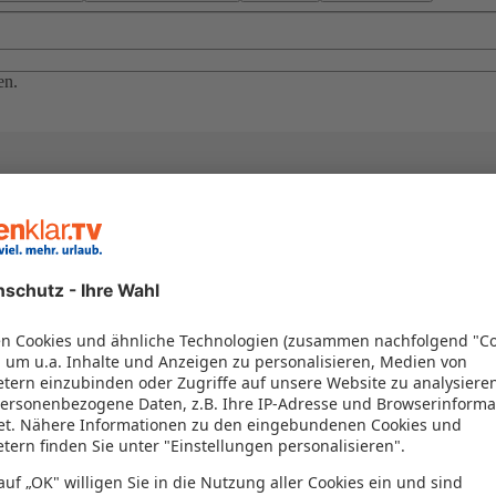
en.
el in einem Paket kombiniert werden – das spart Zeit und Geld. Nutzen 
en!