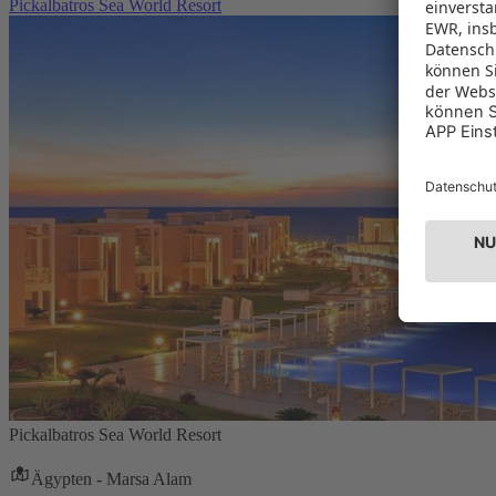
Pickalbatros Sea World Resort
Pickalbatros Sea World Resort
Ägypten - Marsa Alam