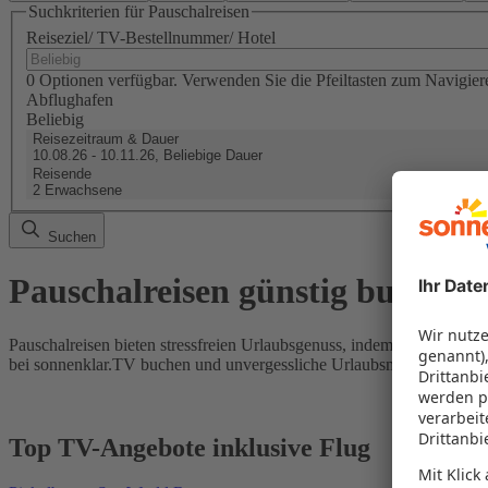
Suchkriterien für Pauschalreisen
Reiseziel/ TV-Bestellnummer/ Hotel
0 Optionen verfügbar. Verwenden Sie die Pfeiltasten zum Navigier
Abflughafen
Beliebig
Reisezeitraum & Dauer
10.08.26 - 10.11.26, Beliebige Dauer
Reisende
2 Erwachsene
Suchen
Pauschalreisen günstig buchen
Pauschalreisen bieten stressfreien Urlaubsgenuss, indem Flug und Hot
bei sonnenklar.TV buchen und unvergessliche Urlaubsmomente erleb
Top TV-Angebote inklusive Flug