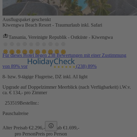
Ausflugspaket geschenkt
Kiwengwa Beach Resort - Traumurlaub inkl. Safari
Tansania, Vereinigte Republik - Ostküste - Kiwengwa
Für dieses Hotel liegen 238 Bewertungen mit einer Zustimmung
von 89% vor
(238)
89%
8- bzw. 9-tägige Flugreise, DZ inkl. AI light
Upgrade auf Doppelzimmer Meerblick (nach Verfügbarkeit) i.W.v.
ca. € 134,- pro Zimmer
253519
Bestellnr.:
Pauschalreise
Alter Preis
ab €
2.296,-
ab €
1.699,-
pro Person
Preis pro Person