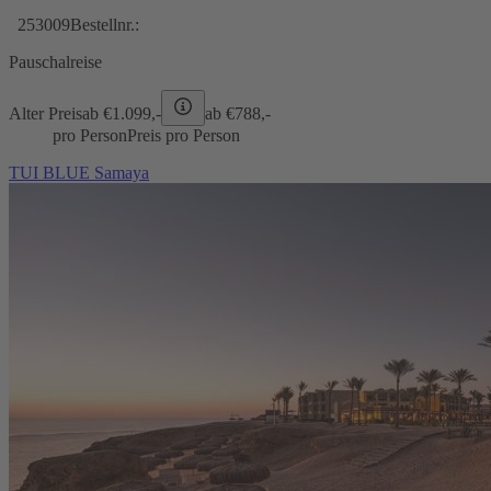
253009
Bestellnr.:
Pauschalreise
Alter Preis
ab €
1.099,-
ab €
788,-
pro Person
Preis pro Person
TUI BLUE Samaya