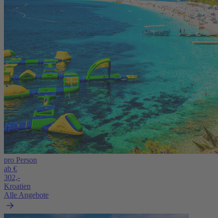
pro Person
ab €
302,-
Kroatien
Alle Angebote