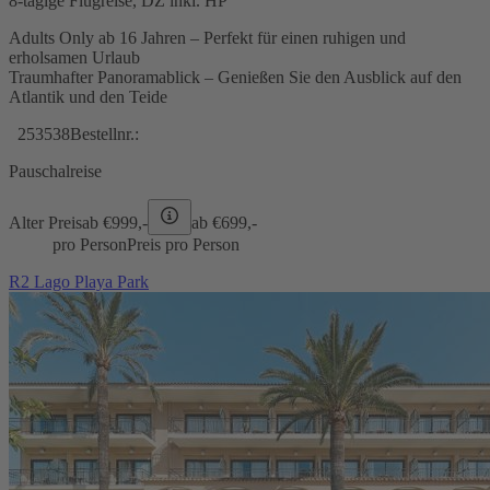
8-tägige Flugreise, DZ inkl. HP
Adults Only ab 16 Jahren – Perfekt für einen ruhigen und
erholsamen Urlaub
Traumhafter Panoramablick – Genießen Sie den Ausblick auf den
Atlantik und den Teide
253538
Bestellnr.:
Pauschalreise
Alter Preis
ab €
999,-
ab €
699,-
pro Person
Preis pro Person
R2 Lago Playa Park