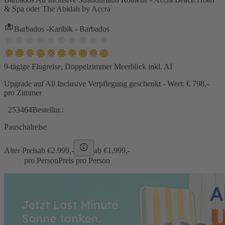
& Spa oder The Abidah by Accra
Barbados -Karibik - Barbados
9-tägige Flugreise, Doppelzimmer Meerblick inkl. AI
Upgrade auf All Inclusive Verpflegung geschenkt - Wert: € 798,-
pro Zimmer
253464
Bestellnr.:
Pauschalreise
Alter Preis
ab €
2.999,-
ab €
1.999,-
pro Person
Preis pro Person