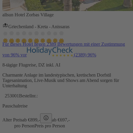
allsun Hotel Zorbas Village
Griechenland - Kreta - Anissaras
Für dieses Hotel liegen 2389 Bewertungen mit einer Zustimmung
von 96% vor
(2389)
96%
8-tägige Flugreise, DZ inkl. AI
Charmante Anlage im landestypischen, kretischen Dorfstil
Tagesanimation, Live-Musik und Shows am Abend sorgen für
Unterhaltung
253001
Bestellnr.:
Pauschalreise
Alter Preis
ab €
899,-
ab €
697,-
pro Person
Preis pro Person