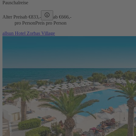
Pauschalreise
Alter Preis
ab €
833,-
ab €
666,-
pro Person
Preis pro Person
allsun Hotel Zorbas Village