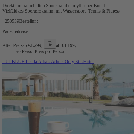
Direkt am traumhaften Sandstrand in idyllischer Bucht
Vielfältiges Sportprogramm mit Wassersport, Tennis & Fitness
253539
Bestellnr.:
Pauschalreise
Alter Preis
ab €
1.299,-
ab €
1.199,-
pro Person
Preis pro Person
TUI BLUE Insula Alba - Adults Only Stil-Hotel