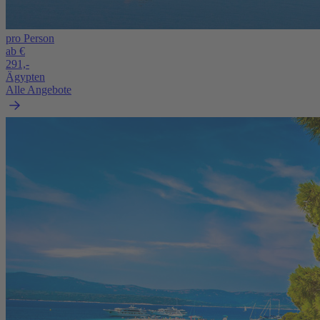
pro Person
ab €
291,-
Ägypten
Alle Angebote