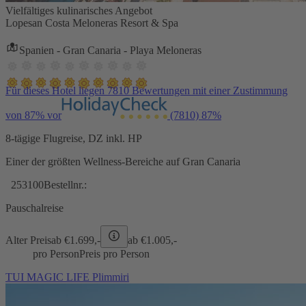
Vielfältiges kulinarisches Angebot
Lopesan Costa Meloneras Resort & Spa
Spanien - Gran Canaria - Playa Meloneras
Für dieses Hotel liegen 7810 Bewertungen mit einer Zustimmung
von 87% vor
(7810)
87%
8-tägige Flugreise, DZ inkl. HP
Einer der größten Wellness-Bereiche auf Gran Canaria
253100
Bestellnr.:
Pauschalreise
Alter Preis
ab €
1.699,-
ab €
1.005,-
pro Person
Preis pro Person
TUI MAGIC LIFE Plimmiri