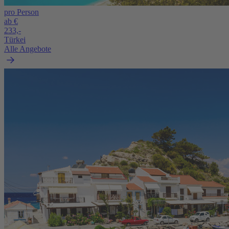
pro Person
ab €
233,-
Türkei
Alle Angebote