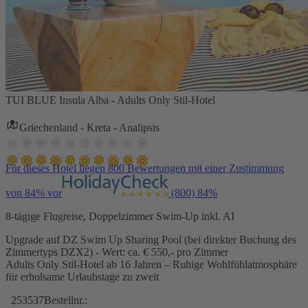
TUI BLUE Insula Alba - Adults Only Stil-Hotel
Griechenland - Kreta - Analipsis
Für dieses Hotel liegen 800 Bewertungen mit einer Zustimmung
von 84% vor
(800)
84%
8-tägige Flugreise, Doppelzimmer Swim-Up inkl. AI
Upgrade auf DZ Swim Up Sharing Pool (bei direkter Buchung des
Zimmertyps DZX2) - Wert: ca. € 550,- pro Zimmer
Adults Only Stil-Hotel ab 16 Jahren – Ruhige Wohlfühlatmosphäre
für erholsame Urlaubstage zu zweit
253537
Bestellnr.: