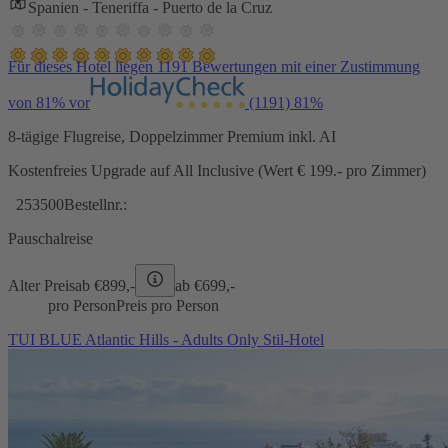
Spanien - Teneriffa - Puerto de la Cruz
Für dieses Hotel liegen 1191 Bewertungen mit einer Zustimmung
von 81% vor
(1191)
81%
8-tägige Flugreise, Doppelzimmer Premium inkl. AI
Kostenfreies Upgrade auf All Inclusive (Wert € 199.- pro Zimmer)
253500
Bestellnr.:
Pauschalreise
Alter Preis
ab €
899,-
ab €
699,-
pro Person
Preis pro Person
TUI BLUE Atlantic Hills - Adults Only Stil-Hotel