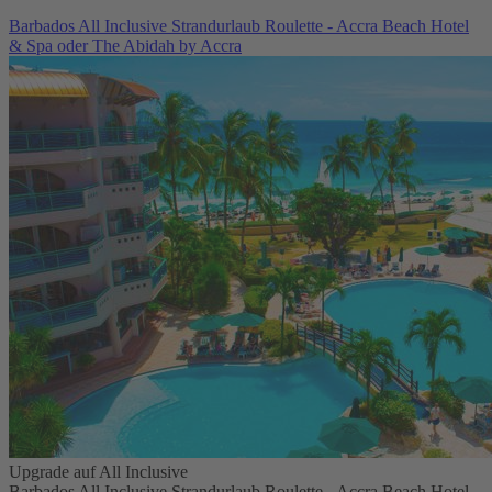
Barbados All Inclusive Strandurlaub Roulette - Accra Beach Hotel
& Spa oder The Abidah by Accra
Upgrade auf All Inclusive
Barbados All Inclusive Strandurlaub Roulette - Accra Beach Hotel