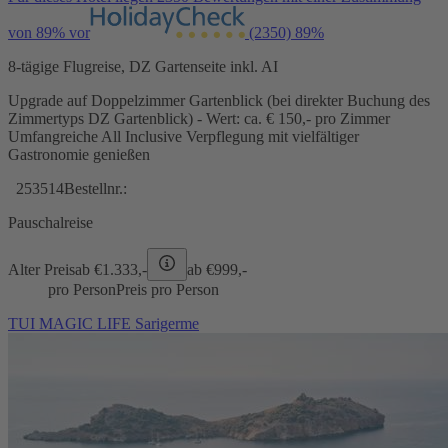
von 89% vor
(2350)
89%
8-tägige Flugreise, DZ Gartenseite inkl. AI
Upgrade auf Doppelzimmer Gartenblick (bei direkter Buchung des
Zimmertyps DZ Gartenblick) - Wert: ca. € 150,- pro Zimmer
Umfangreiche All Inclusive Verpflegung mit vielfältiger
Gastronomie genießen
253514
Bestellnr.:
Pauschalreise
Alter Preis
ab €
1.333,-
ab €
999,-
pro Person
Preis pro Person
TUI MAGIC LIFE Sarigerme