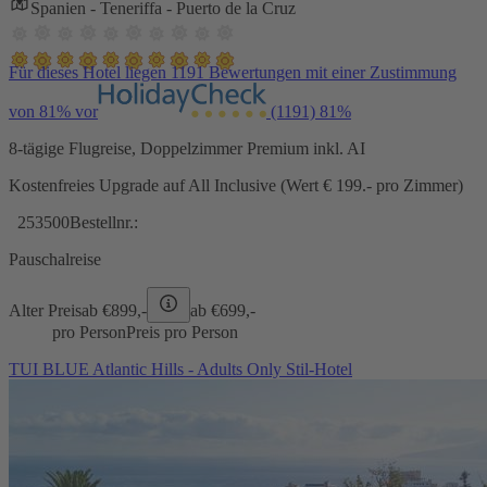
Spanien - Teneriffa - Puerto de la Cruz
Für dieses Hotel liegen 1191 Bewertungen mit einer Zustimmung
von 81% vor
(1191)
81%
8-tägige Flugreise, Doppelzimmer Premium inkl. AI
Kostenfreies Upgrade auf All Inclusive (Wert € 199.- pro Zimmer)
253500
Bestellnr.:
Pauschalreise
Alter Preis
ab €
899,-
ab €
699,-
pro Person
Preis pro Person
TUI BLUE Atlantic Hills - Adults Only Stil-Hotel