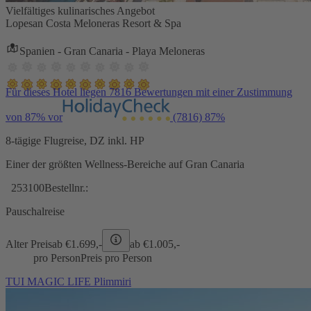
Vielfältiges kulinarisches Angebot
Lopesan Costa Meloneras Resort & Spa
Spanien - Gran Canaria - Playa Meloneras
Für dieses Hotel liegen 7816 Bewertungen mit einer Zustimmung
von 87% vor
(7816)
87%
8-tägige Flugreise, DZ inkl. HP
Einer der größten Wellness-Bereiche auf Gran Canaria
253100
Bestellnr.:
Pauschalreise
Alter Preis
ab €
1.699,-
ab €
1.005,-
pro Person
Preis pro Person
TUI MAGIC LIFE Plimmiri