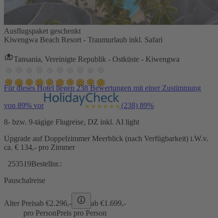
Ausflugspaket geschenkt
Kiwengwa Beach Resort - Traumurlaub inkl. Safari
Tansania, Vereinigte Republik - Ostküste - Kiwengwa
Für dieses Hotel liegen 238 Bewertungen mit einer Zustimmung
von 89% vor
(238)
89%
8- bzw. 9-tägige Flugreise, DZ inkl. AI light
Upgrade auf Doppelzimmer Meerblick (nach Verfügbarkeit) i.W.v.
ca. € 134,- pro Zimmer
253519
Bestellnr.:
Pauschalreise
Alter Preis
ab €
2.296,-
ab €
1.699,-
pro Person
Preis pro Person