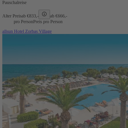
Pauschalreise
Alter Preis
ab €
833,-
ab €
666,-
pro Person
Preis pro Person
allsun Hotel Zorbas Village