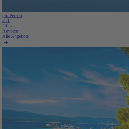
pro Person
ab €
291,-
Ägypten
Alle Angebote