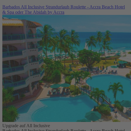
Barbados All Inclusive Strandurlaub Roulette - Accra Beach Hotel
& Spa oder The Abidah by Accra
Upgrade auf All Inclusive
Barbados All Inclusive Strandurlaub Roulette - Accra Beach Hotel