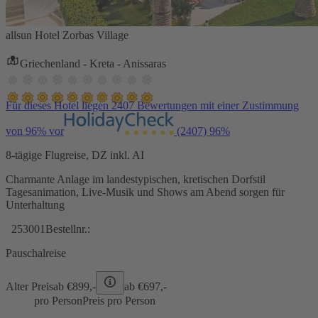
allsun Hotel Zorbas Village
Griechenland - Kreta - Anissaras
Für dieses Hotel liegen 2407 Bewertungen mit einer Zustimmung
von 96% vor
(2407)
96%
8-tägige Flugreise, DZ inkl. AI
Charmante Anlage im landestypischen, kretischen Dorfstil
Tagesanimation, Live-Musik und Shows am Abend sorgen für
Unterhaltung
253001
Bestellnr.:
Pauschalreise
Alter Preis
ab €
899,-
ab €
697,-
pro Person
Preis pro Person