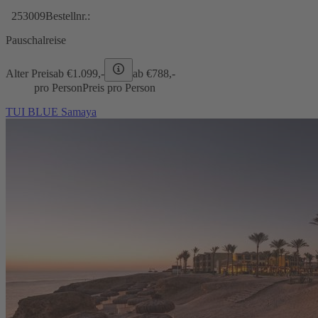
253009
Bestellnr.:
Pauschalreise
Alter Preis
ab €
1.099,-
ab €
788,-
pro Person
Preis pro Person
TUI BLUE Samaya