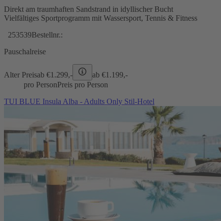
Direkt am traumhaften Sandstrand in idyllischer Bucht
Vielfältiges Sportprogramm mit Wassersport, Tennis & Fitness
253539
Bestellnr.:
Pauschalreise
Alter Preis
ab €
1.299,-
ab €
1.199,-
pro Person
Preis pro Person
TUI BLUE Insula Alba - Adults Only Stil-Hotel