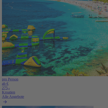
pro Person
ab €
275,-
Kroatien
Alle Angebote