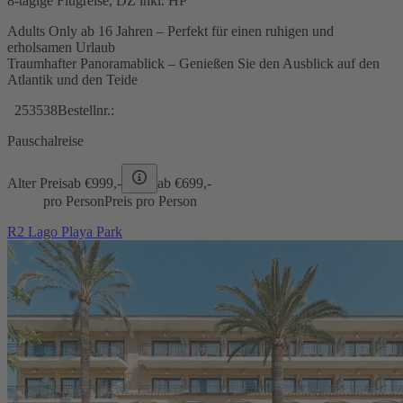
8-tägige Flugreise, DZ inkl. HP
Adults Only ab 16 Jahren – Perfekt für einen ruhigen und
erholsamen Urlaub
Traumhafter Panoramablick – Genießen Sie den Ausblick auf den
Atlantik und den Teide
253538
Bestellnr.:
Pauschalreise
Alter Preis
ab €
999,-
ab €
699,-
pro Person
Preis pro Person
R2 Lago Playa Park