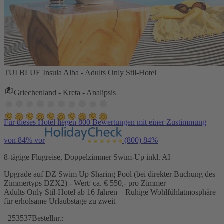
TUI BLUE Insula Alba - Adults Only Stil-Hotel
Griechenland - Kreta - Analipsis
Für dieses Hotel liegen 800 Bewertungen mit einer Zustimmung
von 84% vor
(800)
84%
8-tägige Flugreise, Doppelzimmer Swim-Up inkl. AI
Upgrade auf DZ Swim Up Sharing Pool (bei direkter Buchung des
Zimmertyps DZX2) - Wert: ca. € 550,- pro Zimmer
Adults Only Stil-Hotel ab 16 Jahren – Ruhige Wohlfühlatmosphäre
für erholsame Urlaubstage zu zweit
253537
Bestellnr.: