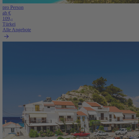
pro Person
ab €
109,-
Türkei
Alle Angebote