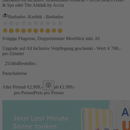
& Spa oder The Abidah by Accra
Barbados -Karibik - Barbados
9-tägige Flugreise, Doppelzimmer Meerblick inkl. AI
Upgrade auf All Inclusive Verpflegung geschenkt - Wert: € 798,-
pro Zimmer
253464
Bestellnr.:
Pauschalreise
Alter Preis
ab €
2.999,-
ab €
1.999,-
pro Person
Preis pro Person