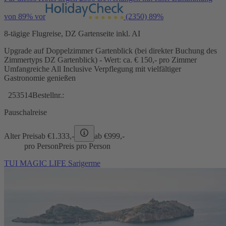
von 89% vor
(2350)
89%
8-tägige Flugreise, DZ Gartenseite inkl. AI
Upgrade auf Doppelzimmer Gartenblick (bei direkter Buchung des
Zimmertyps DZ Gartenblick) - Wert: ca. € 150,- pro Zimmer
Umfangreiche All Inclusive Verpflegung mit vielfältiger
Gastronomie genießen
253514
Bestellnr.:
Pauschalreise
Alter Preis
ab €
1.333,-
ab €
999,-
pro Person
Preis pro Person
TUI MAGIC LIFE Sarigerme