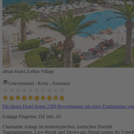
allsun Hotel Zorbas Village
Griechenland - Kreta - Anissaras
Für dieses Hotel liegen 2389 Bewertungen mit einer Zustimmung vo
8-tägige Flugreise, DZ inkl. AI
Charmante Anlage im landestypischen, kretischen Dorfstil
Tagesanimation, Live-Musik und Shows am Abend sorgen für Unterh