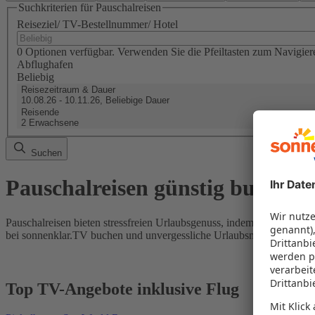
Suchkriterien für Pauschalreisen
Reiseziel/ TV-Bestellnummer/ Hotel
0 Optionen verfügbar. Verwenden Sie die Pfeiltasten zum Navigier
Abflughafen
Beliebig
Reisezeitraum & Dauer
10.08.26 - 10.11.26, Beliebige Dauer
Reisende
2 Erwachsene
Suchen
Pauschalreisen günstig buchen
Pauschalreisen bieten stressfreien Urlaubsgenuss, indem Flug und Hot
bei sonnenklar.TV buchen und unvergessliche Urlaubsmomente erleb
Top TV-Angebote inklusive Flug