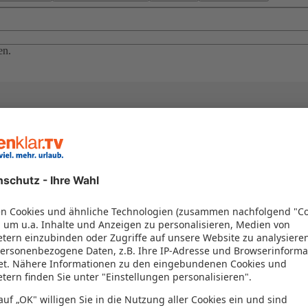
en.
el in einem Paket kombiniert werden – das spart Zeit und Geld. Nutzen 
en!