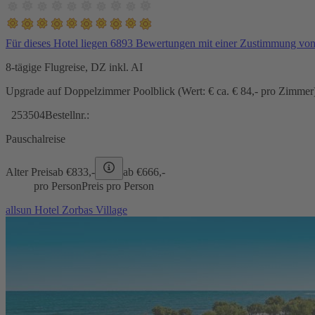
Für dieses Hotel liegen 6893 Bewertungen mit einer Zustimmung vo
8-tägige Flugreise, DZ inkl. AI
Upgrade auf Doppelzimmer Poolblick (Wert: € ca. € 84,- pro Zimmer) 
253504
Bestellnr.:
Pauschalreise
Alter Preis
ab €
833,-
ab €
666,-
pro Person
Preis pro Person
allsun Hotel Zorbas Village