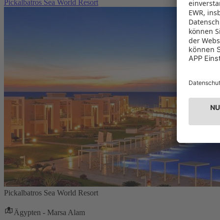
Pickalbatros Sea World Resort
Pickalbatros Sea World Resort
Ägypten - Marsa Alam