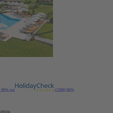
n 96% vor
(2389)
96%
altung