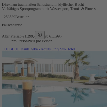
Direkt am traumhaften Sandstrand in idyllischer Bucht
Vielfältiges Sportprogramm mit Wassersport, Tennis & Fitness
253539
Bestellnr.:
Pauschalreise
Alter Preis
ab €
1.299,-
ab €
1.199,-
pro Person
Preis pro Person
TUI BLUE Insula Alba - Adults Only Stil-Hotel