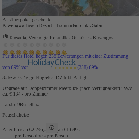
Ausflugspaket geschenkt
Kiwengwa Beach Resort - Traumurlaub inkl. Safari
Tansania, Vereinigte Republik - Ostküste - Kiwengwa
Für dieses Hotel liegen 238 Bewertungen mit einer Zustimmung
von 89% vor
(238)
89%
8- bzw. 9-tägige Flugreise, DZ inkl. AI light
Upgrade auf Doppelzimmer Meerblick (nach Verfügbarkeit) i.W.v.
ca. € 134,- pro Zimmer
253519
Bestellnr.:
Pauschalreise
Alter Preis
ab €
2.296,-
ab €
1.699,-
pro Person
Preis pro Person