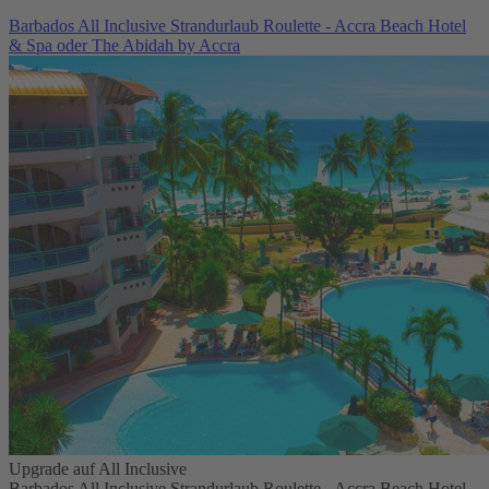
Barbados All Inclusive Strandurlaub Roulette - Accra Beach Hotel
& Spa oder The Abidah by Accra
Upgrade auf All Inclusive
Barbados All Inclusive Strandurlaub Roulette - Accra Beach Hotel