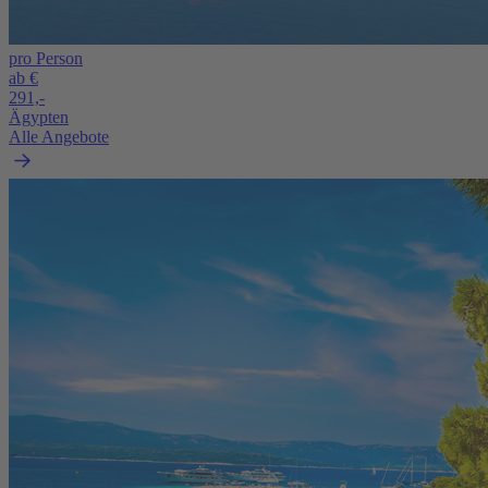
pro Person
ab €
291,-
Ägypten
Alle Angebote