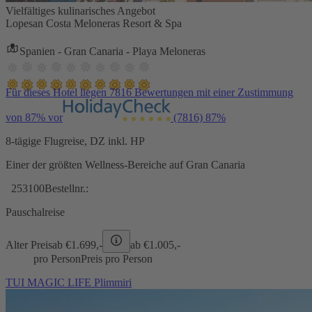
Vielfältiges kulinarisches Angebot
Lopesan Costa Meloneras Resort & Spa
Spanien - Gran Canaria - Playa Meloneras
Für dieses Hotel liegen 7816 Bewertungen mit einer Zustimmung
von 87% vor
(7816)
87%
8-tägige Flugreise, DZ inkl. HP
Einer der größten Wellness-Bereiche auf Gran Canaria
253100
Bestellnr.:
Pauschalreise
Alter Preis
ab €
1.699,-
ab €
1.005,-
pro Person
Preis pro Person
TUI MAGIC LIFE Plimmiri