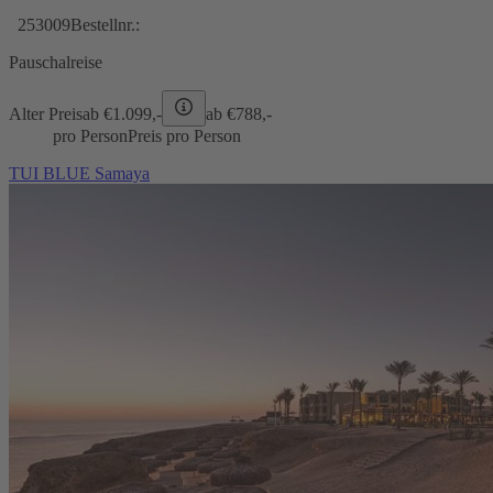
253009
Bestellnr.:
Pauschalreise
Alter Preis
ab €
1.099,-
ab €
788,-
pro Person
Preis pro Person
TUI BLUE Samaya