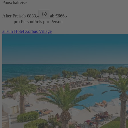
Pauschalreise
Alter Preis
ab €
833,-
ab €
666,-
pro Person
Preis pro Person
allsun Hotel Zorbas Village