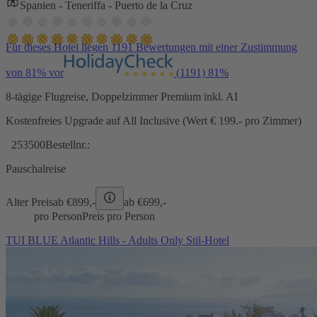
Spanien - Teneriffa - Puerto de la Cruz
Für dieses Hotel liegen 1191 Bewertungen mit einer Zustimmung
von 81% vor
(1191)
81%
8-tägige Flugreise, Doppelzimmer Premium inkl. AI
Kostenfreies Upgrade auf All Inclusive (Wert € 199.- pro Zimmer)
253500
Bestellnr.:
Pauschalreise
Alter Preis
ab €
899,-
ab €
699,-
pro Person
Preis pro Person
TUI BLUE Atlantic Hills - Adults Only Stil-Hotel