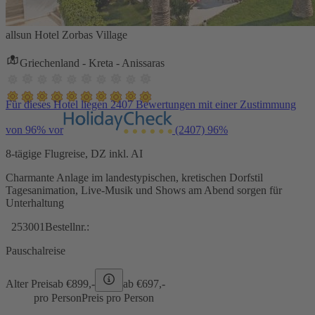
allsun Hotel Zorbas Village
Griechenland - Kreta - Anissaras
Für dieses Hotel liegen 2407 Bewertungen mit einer Zustimmung
von 96% vor
(2407)
96%
8-tägige Flugreise, DZ inkl. AI
Charmante Anlage im landestypischen, kretischen Dorfstil
Tagesanimation, Live-Musik und Shows am Abend sorgen für
Unterhaltung
253001
Bestellnr.:
Pauschalreise
Alter Preis
ab €
899,-
ab €
697,-
pro Person
Preis pro Person