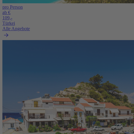
pro Person
ab €
109,-
Türkei
Alle Angebote