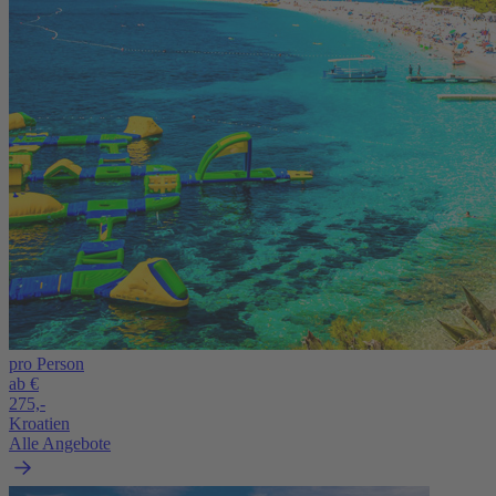
pro Person
ab €
275,-
Kroatien
Alle Angebote