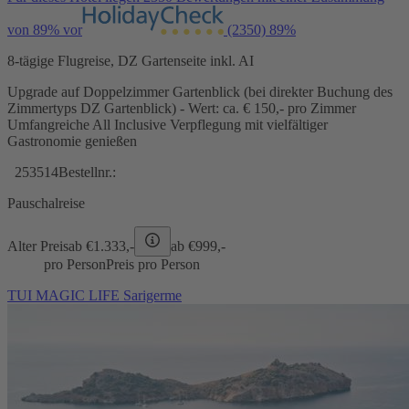
von 89% vor
(2350)
89%
8-tägige Flugreise, DZ Gartenseite inkl. AI
Upgrade auf Doppelzimmer Gartenblick (bei direkter Buchung des
Zimmertyps DZ Gartenblick) - Wert: ca. € 150,- pro Zimmer
Umfangreiche All Inclusive Verpflegung mit vielfältiger
Gastronomie genießen
253514
Bestellnr.:
Pauschalreise
Alter Preis
ab €
1.333,-
ab €
999,-
pro Person
Preis pro Person
TUI MAGIC LIFE Sarigerme