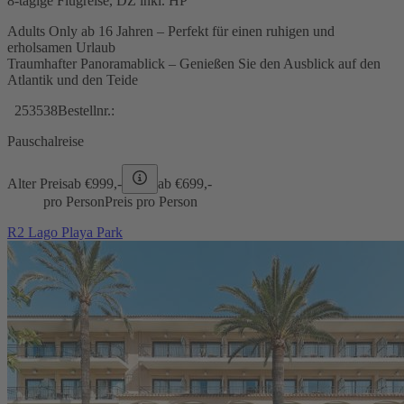
8-tägige Flugreise, DZ inkl. HP
Adults Only ab 16 Jahren – Perfekt für einen ruhigen und
erholsamen Urlaub
Traumhafter Panoramablick – Genießen Sie den Ausblick auf den
Atlantik und den Teide
253538
Bestellnr.:
Pauschalreise
Alter Preis
ab €
999,-
ab €
699,-
pro Person
Preis pro Person
R2 Lago Playa Park