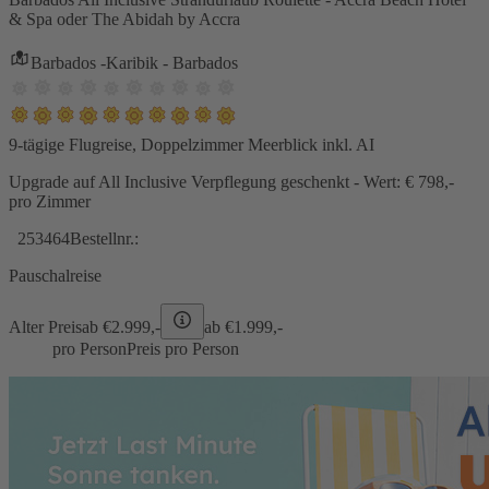
& Spa oder The Abidah by Accra
Barbados -Karibik - Barbados
9-tägige Flugreise, Doppelzimmer Meerblick inkl. AI
Upgrade auf All Inclusive Verpflegung geschenkt - Wert: € 798,-
pro Zimmer
253464
Bestellnr.:
Pauschalreise
Alter Preis
ab €
2.999,-
ab €
1.999,-
pro Person
Preis pro Person