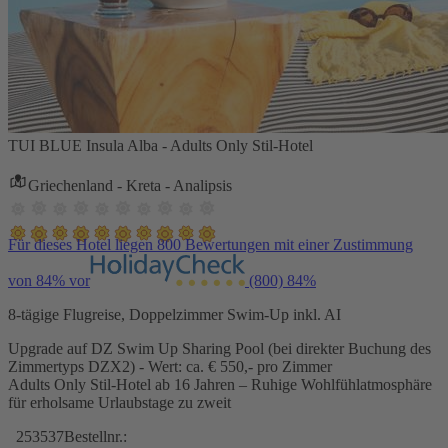
TUI BLUE Insula Alba - Adults Only Stil-Hotel
Griechenland - Kreta - Analipsis
Für dieses Hotel liegen 800 Bewertungen mit einer Zustimmung
von 84% vor
(800)
84%
8-tägige Flugreise, Doppelzimmer Swim-Up inkl. AI
Upgrade auf DZ Swim Up Sharing Pool (bei direkter Buchung des
Zimmertyps DZX2) - Wert: ca. € 550,- pro Zimmer
Adults Only Stil-Hotel ab 16 Jahren – Ruhige Wohlfühlatmosphäre
für erholsame Urlaubstage zu zweit
253537
Bestellnr.: