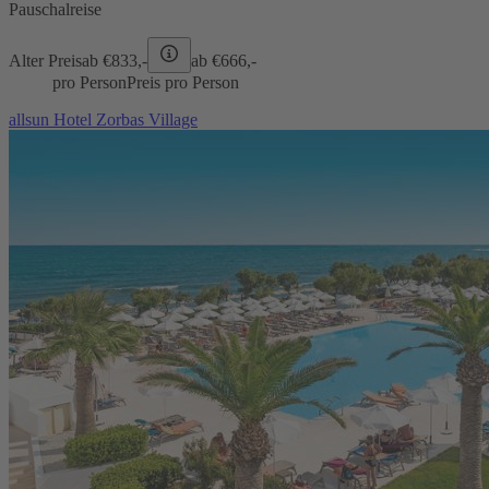
Pauschalreise
Alter Preis
ab €
833,-
ab €
666,-
pro Person
Preis pro Person
allsun Hotel Zorbas Village