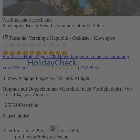
Ausflugspaket geschenkt
Kiwengwa Beach Resort - Traumurlaub inkl. Safari
Tansania, Vereinigte Republik - Ostküste - Kiwengwa
Für dieses Hotel liegen 238 Bewertungen mit einer Zustimmung
von 89% vor
(238)
89%
8- bzw. 9-tägige Flugreise, DZ inkl. AI light
Upgrade auf Doppelzimmer Meerblick (nach Verfügbarkeit) i.W.v.
ca. € 134,- pro Zimmer
253519
Bestellnr.:
Pauschalreise
Alter Preis
ab €
2.296,-
ab €
1.699,-
pro Person
Preis pro Person