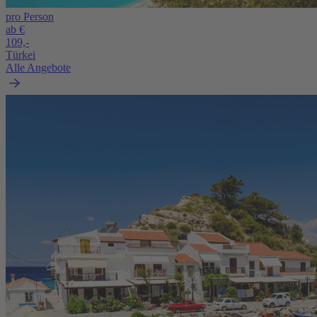
pro Person
ab €
109,-
Türkei
Alle Angebote