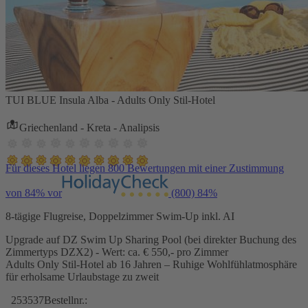
TUI BLUE Insula Alba - Adults Only Stil-Hotel
Griechenland - Kreta - Analipsis
Für dieses Hotel liegen 800 Bewertungen mit einer Zustimmung
von 84% vor
(800)
84%
8-tägige Flugreise, Doppelzimmer Swim-Up inkl. AI
Upgrade auf DZ Swim Up Sharing Pool (bei direkter Buchung des
Zimmertyps DZX2) - Wert: ca. € 550,- pro Zimmer
Adults Only Stil-Hotel ab 16 Jahren – Ruhige Wohlfühlatmosphäre
für erholsame Urlaubstage zu zweit
253537
Bestellnr.: