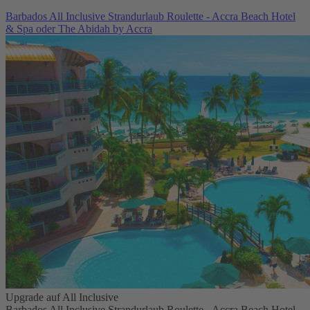
Barbados All Inclusive Strandurlaub Roulette - Accra Beach Hotel
& Spa oder The Abidah by Accra
Upgrade auf All Inclusive
Barbados All Inclusive Strandurlaub Roulette - Accra Beach Hotel