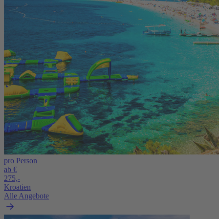
pro Person
ab €
275,-
Kroatien
Alle Angebote