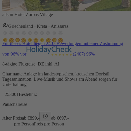
allsun Hotel Zorbas Village
Griechenland - Kreta - Anissaras
Für dieses Hotel liegen 2407 Bewertungen mit einer Zustimmung
von 96% vor
(2407)
96%
8-tägige Flugreise, DZ inkl. AI
Charmante Anlage im landestypischen, kretischen Dorfstil
Tagesanimation, Live-Musik und Shows am Abend sorgen für
Unterhaltung
253001
Bestellnr.:
Pauschalreise
Alter Preis
ab €
899,-
ab €
697,-
pro Person
Preis pro Person