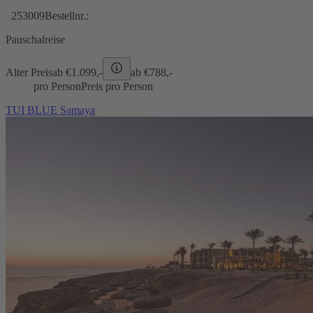
253009
Bestellnr.:
Pauschalreise
Alter Preis
ab €
1.099,-
ab €
788,-
pro Person
Preis pro Person
TUI BLUE Samaya