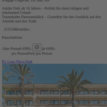
8-tägige Flugreise, DZ inkl. HP
Adults Only ab 16 Jahren – Perfekt für einen ruhigen und
erholsamen Urlaub
Traumhafter Panoramablick – Genießen Sie den Ausblick auf den
Atlantik und den Teide
253538
Bestellnr.:
Pauschalreise
Alter Preis
ab €
999,-
ab €
699,-
pro Person
Preis pro Person
R2 Lago Playa Park