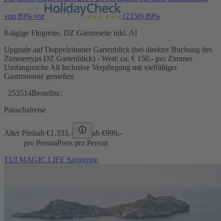
von 89% vor
(2350)
89%
8-tägige Flugreise, DZ Gartenseite inkl. AI
Upgrade auf Doppelzimmer Gartenblick (bei direkter Buchung des
Zimmertyps DZ Gartenblick) - Wert: ca. € 150,- pro Zimmer
Umfangreiche All Inclusive Verpflegung mit vielfältiger
Gastronomie genießen
253514
Bestellnr.:
Pauschalreise
Alter Preis
ab €
1.333,-
ab €
999,-
pro Person
Preis pro Person
TUI MAGIC LIFE Sarigerme