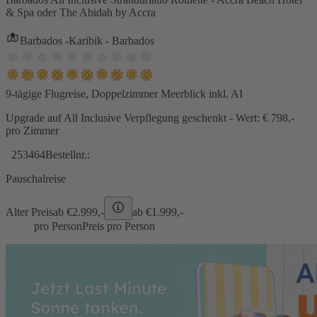
& Spa oder The Abidah by Accra
Barbados -Karibik - Barbados
9-tägige Flugreise, Doppelzimmer Meerblick inkl. AI
Upgrade auf All Inclusive Verpflegung geschenkt - Wert: € 798,-
pro Zimmer
253464
Bestellnr.:
Pauschalreise
Alter Preis
ab €
2.999,-
ab €
1.999,-
pro Person
Preis pro Person