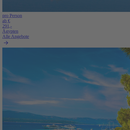
pro Person
ab €
291,-
Ägypten
Alle Angebote