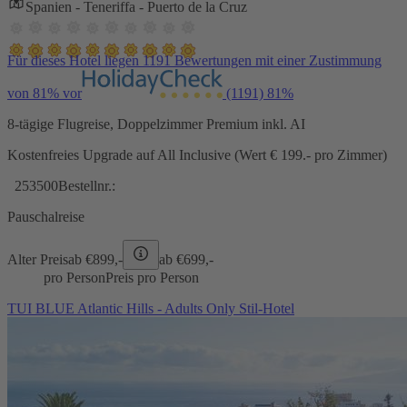
Spanien - Teneriffa - Puerto de la Cruz
Für dieses Hotel liegen 1191 Bewertungen mit einer Zustimmung
von 81% vor
(1191)
81%
8-tägige Flugreise, Doppelzimmer Premium inkl. AI
Kostenfreies Upgrade auf All Inclusive (Wert € 199.- pro Zimmer)
253500
Bestellnr.:
Pauschalreise
Alter Preis
ab €
899,-
ab €
699,-
pro Person
Preis pro Person
TUI BLUE Atlantic Hills - Adults Only Stil-Hotel