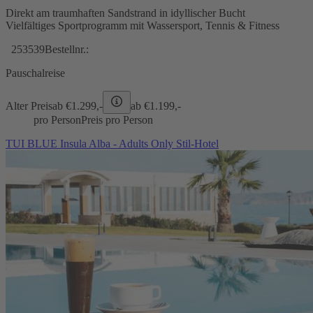
Direkt am traumhaften Sandstrand in idyllischer Bucht
Vielfältiges Sportprogramm mit Wassersport, Tennis & Fitness
253539
Bestellnr.:
Pauschalreise
Alter Preis
ab €
1.299,-
ab €
1.199,-
pro Person
Preis pro Person
TUI BLUE Insula Alba - Adults Only Stil-Hotel