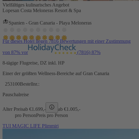
Vielfältiges kulinarisches Angebot
Lopesan Costa Meloneras Resort & Spa
Spanien - Gran Canaria - Playa Meloneras
Für dieses Hotel liegen 7816 Bewertungen mit einer Zustimmung
von 87% vor
(7816)
87%
8-tägige Flugreise, DZ inkl. HP
Einer der größten Wellness-Bereiche auf Gran Canaria
253100
Bestellnr.:
Pauschalreise
Alter Preis
ab €
1.699,-
ab €
1.005,-
pro Person
Preis pro Person
TUI MAGIC LIFE Plimmiri