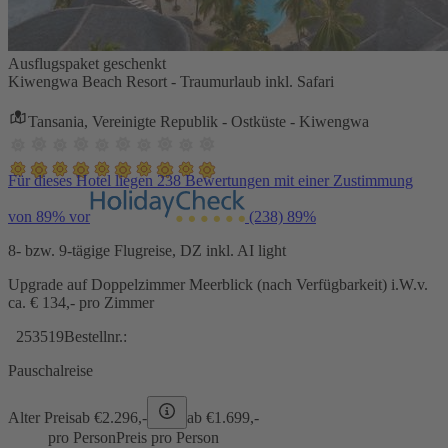
Ausflugspaket geschenkt
Kiwengwa Beach Resort - Traumurlaub inkl. Safari
Tansania, Vereinigte Republik - Ostküste - Kiwengwa
Für dieses Hotel liegen 238 Bewertungen mit einer Zustimmung
von 89% vor
(238)
89%
8- bzw. 9-tägige Flugreise, DZ inkl. AI light
Upgrade auf Doppelzimmer Meerblick (nach Verfügbarkeit) i.W.v.
ca. € 134,- pro Zimmer
253519
Bestellnr.:
Pauschalreise
Alter Preis
ab €
2.296,-
ab €
1.699,-
pro Person
Preis pro Person