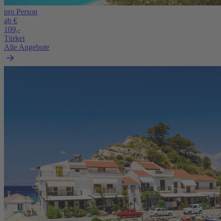
pro Person
ab €
109,-
Türkei
Alle Angebote