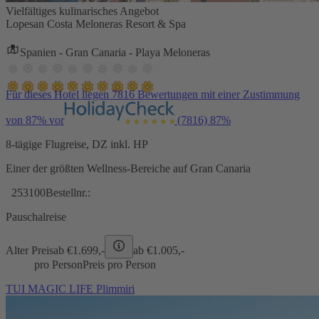
Vielfältiges kulinarisches Angebot
Lopesan Costa Meloneras Resort & Spa
Spanien - Gran Canaria - Playa Meloneras
Für dieses Hotel liegen 7816 Bewertungen mit einer Zustimmung
von 87% vor
(7816)
87%
8-tägige Flugreise, DZ inkl. HP
Einer der größten Wellness-Bereiche auf Gran Canaria
253100
Bestellnr.:
Pauschalreise
Alter Preis
ab €
1.699,-
ab €
1.005,-
pro Person
Preis pro Person
TUI MAGIC LIFE Plimmiri