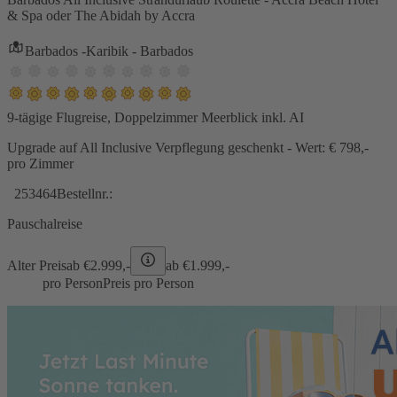
& Spa oder The Abidah by Accra
Barbados -Karibik - Barbados
9-tägige Flugreise, Doppelzimmer Meerblick inkl. AI
Upgrade auf All Inclusive Verpflegung geschenkt - Wert: € 798,-
pro Zimmer
253464
Bestellnr.:
Pauschalreise
Alter Preis
ab €
2.999,-
ab €
1.999,-
pro Person
Preis pro Person