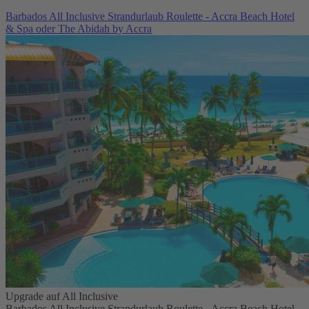
Barbados All Inclusive Strandurlaub Roulette - Accra Beach Hotel
& Spa oder The Abidah by Accra
Upgrade auf All Inclusive
Barbados All Inclusive Strandurlaub Roulette - Accra Beach Hotel