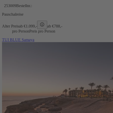
253009
Bestellnr.:
Pauschalreise
Alter Preis
ab €
1.099,-
ab €
788,-
pro Person
Preis pro Person
TUI BLUE Samaya