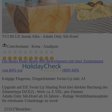
TUI BLUE Insula Alba - Adults Only Stil-Hotel
Griechenland - Kreta - Analipsis
Für dieses Hotel liegen 800 Bewertungen mit einer Zustimmung
von 84% vor
(800)
84%
8-tägige Flugreise, Doppelzimmer Swim-Up inkl. AI
Upgrade auf DZ Swim Up Sharing Pool (bei direkter Buchung des
Zimmertyps DZX2) - Wert: ca. € 550,- pro Zimmer
Adults Only Stil-Hotel ab 16 Jahren – Ruhige Wohlfühlatmosphäre
für erholsame Urlaubstage zu zweit
253537
Bestellnr.: