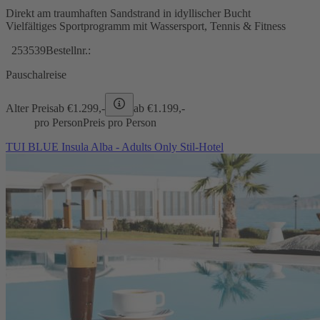
Direkt am traumhaften Sandstrand in idyllischer Bucht
Vielfältiges Sportprogramm mit Wassersport, Tennis & Fitness
253539
Bestellnr.:
Pauschalreise
Alter Preis
ab €
1.299,-
ab €
1.199,-
pro Person
Preis pro Person
TUI BLUE Insula Alba - Adults Only Stil-Hotel