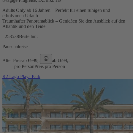
8-tägige Flugreise, DZ inkl. HP
Adults Only ab 16 Jahren – Perfekt für einen ruhigen und
erholsamen Urlaub
Traumhafter Panoramablick – Genießen Sie den Ausblick auf den
Atlantik und den Teide
253538
Bestellnr.:
Pauschalreise
Alter Preis
ab €
999,-
ab €
699,-
pro Person
Preis pro Person
R2 Lago Playa Park