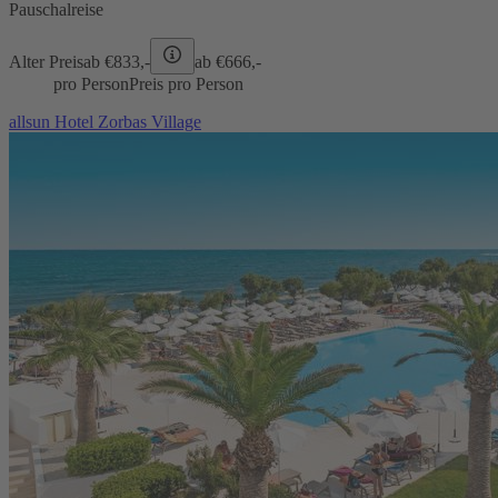
Pauschalreise
Alter Preis
ab €
833,-
ab €
666,-
pro Person
Preis pro Person
allsun Hotel Zorbas Village