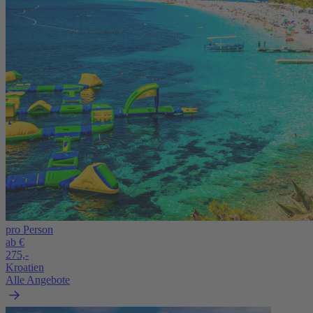
pro Person
ab €
275,-
Kroatien
Alle Angebote