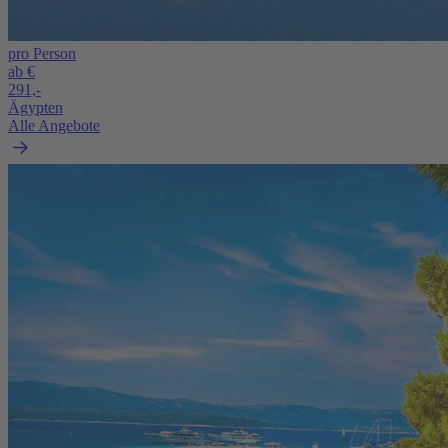
pro Person
ab €
291,-
Ägypten
Alle Angebote