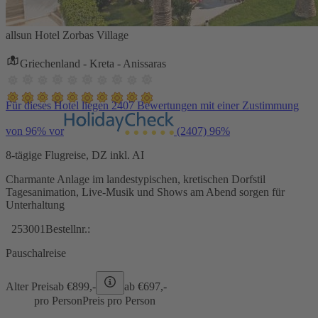
allsun Hotel Zorbas Village
Griechenland - Kreta - Anissaras
Für dieses Hotel liegen 2407 Bewertungen mit einer Zustimmung
von 96% vor
(2407)
96%
8-tägige Flugreise, DZ inkl. AI
Charmante Anlage im landestypischen, kretischen Dorfstil
Tagesanimation, Live-Musik und Shows am Abend sorgen für
Unterhaltung
253001
Bestellnr.:
Pauschalreise
Alter Preis
ab €
899,-
ab €
697,-
pro Person
Preis pro Person