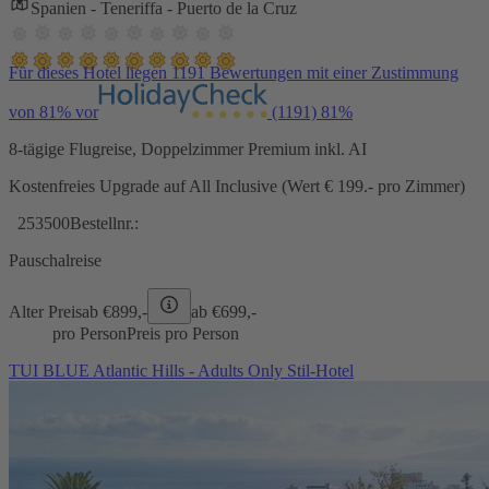
Spanien - Teneriffa - Puerto de la Cruz
Für dieses Hotel liegen 1191 Bewertungen mit einer Zustimmung
von 81% vor
(1191)
81%
8-tägige Flugreise, Doppelzimmer Premium inkl. AI
Kostenfreies Upgrade auf All Inclusive (Wert € 199.- pro Zimmer)
253500
Bestellnr.:
Pauschalreise
Alter Preis
ab €
899,-
ab €
699,-
pro Person
Preis pro Person
TUI BLUE Atlantic Hills - Adults Only Stil-Hotel