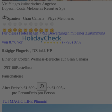
Vielfältiges kulinarisches Angebot
Lopesan Costa Meloneras Resort & Spa
Spanien - Gran Canaria - Playa Meloneras
Für dieses Hotel liegen 7793 Bewertungen mit einer Zustimmung
von 87% vor
(7793)
87%
8-tägige Flugreise, DZ inkl. HP
Einer der größten Wellness-Bereiche auf Gran Canaria
253100
Bestellnr.:
Pauschalreise
Alter Preis
ab €
1.699,-
ab €
1.005,-
pro Person
Preis pro Person
TUI MAGIC LIFE Plimmiri