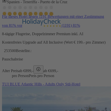
Spanien - Teneriffa - Puerto de la Cruz
Für dieses Hotel liegen 1191 Bewertungen mit einer Zustimmung
von 81% vor
(1191)
81%
8-tägige Flugreise, Doppelzimmer Premium inkl. AI
Kostenfreies Upgrade auf All Inclusive (Wert € 199.- pro Zimmer)
253500
Bestellnr.:
Pauschalreise
Alter Preis
ab €
899,-
ab €
699,-
pro Person
Preis pro Person
TUI BLUE Atlantic Hills - Adults Only Stil-Hotel