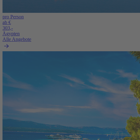
pro Person
ab €
303,-
Ägypten
Alle Angebote