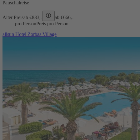
Pauschalreise
Alter Preis
ab €
833,-
ab €
666,-
pro Person
Preis pro Person
allsun Hotel Zorbas Village