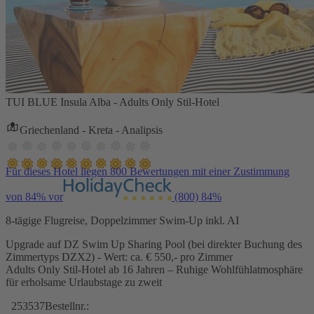
TUI BLUE Insula Alba - Adults Only Stil-Hotel
Griechenland - Kreta - Analipsis
Für dieses Hotel liegen 800 Bewertungen mit einer Zustimmung
von 84% vor
(800)
84%
8-tägige Flugreise, Doppelzimmer Swim-Up inkl. AI
Upgrade auf DZ Swim Up Sharing Pool (bei direkter Buchung des
Zimmertyps DZX2) - Wert: ca. € 550,- pro Zimmer
Adults Only Stil-Hotel ab 16 Jahren – Ruhige Wohlfühlatmosphäre
für erholsame Urlaubstage zu zweit
253537
Bestellnr.: