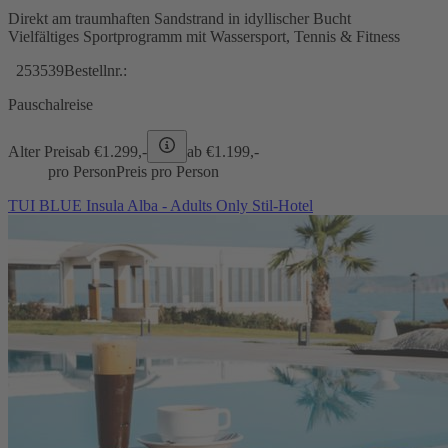
Direkt am traumhaften Sandstrand in idyllischer Bucht
Vielfältiges Sportprogramm mit Wassersport, Tennis & Fitness
253539
Bestellnr.:
Pauschalreise
Alter Preis
ab €
1.299,-
ab €
1.199,-
pro Person
Preis pro Person
TUI BLUE Insula Alba - Adults Only Stil-Hotel