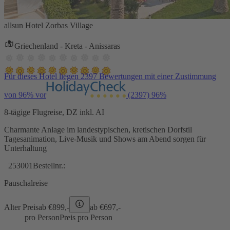
allsun Hotel Zorbas Village
Griechenland - Kreta - Anissaras
Für dieses Hotel liegen 2397 Bewertungen mit einer Zustimmung
von 96% vor
(2397)
96%
8-tägige Flugreise, DZ inkl. AI
Charmante Anlage im landestypischen, kretischen Dorfstil
Tagesanimation, Live-Musik und Shows am Abend sorgen für
Unterhaltung
253001
Bestellnr.:
Pauschalreise
Alter Preis
ab €
899,-
ab €
697,-
pro Person
Preis pro Person