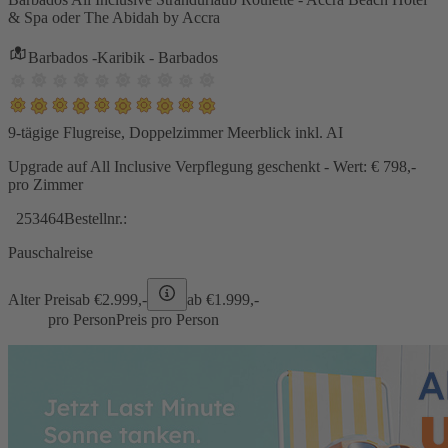
& Spa oder The Abidah by Accra
Barbados -Karibik - Barbados
9-tägige Flugreise, Doppelzimmer Meerblick inkl. AI
Upgrade auf All Inclusive Verpflegung geschenkt - Wert: € 798,-
pro Zimmer
253464
Bestellnr.:
Pauschalreise
Alter Preis
ab €
2.999,-
ab €
1.999,-
pro Person
Preis pro Person