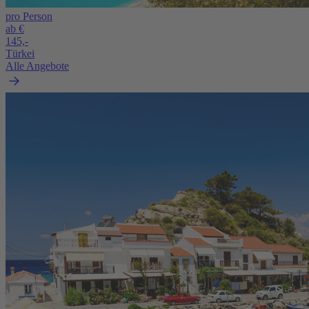
pro Person
ab €
145,-
Türkei
Alle Angebote