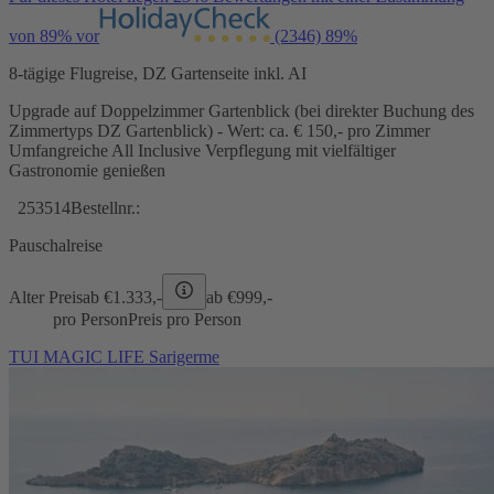
von 89% vor
(2346)
89%
8-tägige Flugreise, DZ Gartenseite inkl. AI
Upgrade auf Doppelzimmer Gartenblick (bei direkter Buchung des
Zimmertyps DZ Gartenblick) - Wert: ca. € 150,- pro Zimmer
Umfangreiche All Inclusive Verpflegung mit vielfältiger
Gastronomie genießen
253514
Bestellnr.:
Pauschalreise
Alter Preis
ab €
1.333,-
ab €
999,-
pro Person
Preis pro Person
TUI MAGIC LIFE Sarigerme