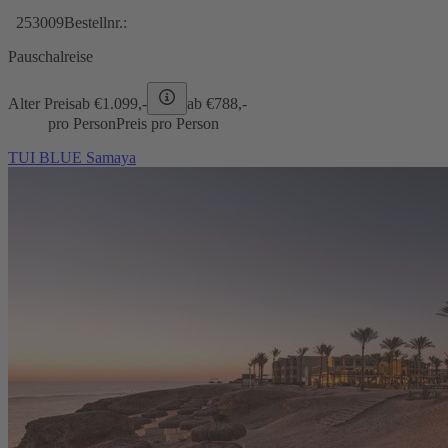
253009
Bestellnr.:
Pauschalreise
Alter Preis
ab €
1.099,-
ab €
788,-
pro Person
Preis pro Person
TUI BLUE Samaya