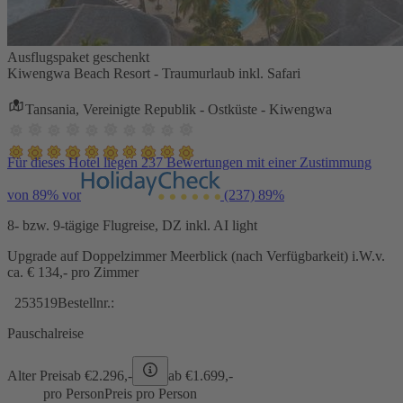
Ausflugspaket geschenkt
Kiwengwa Beach Resort - Traumurlaub inkl. Safari
Tansania, Vereinigte Republik - Ostküste - Kiwengwa
Für dieses Hotel liegen 237 Bewertungen mit einer Zustimmung
von 89% vor
(237)
89%
8- bzw. 9-tägige Flugreise, DZ inkl. AI light
Upgrade auf Doppelzimmer Meerblick (nach Verfügbarkeit) i.W.v.
ca. € 134,- pro Zimmer
253519
Bestellnr.:
Pauschalreise
Alter Preis
ab €
2.296,-
ab €
1.699,-
pro Person
Preis pro Person