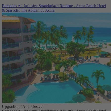
Barbados All Inclusive Strandurlaub Roulette - Accra Beach Hotel
& Spa oder The Abidah by Accra
Upgrade auf All Inclusive
Barbados All Inclusive Strandurlaub Roulette - Accra Beach Hotel