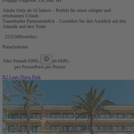
8-tägige Flugreise, DZ inkl. HP
Adults Only ab 16 Jahren – Perfekt für einen ruhigen und
erholsamen Urlaub
Traumhafter Panoramablick – Genießen Sie den Ausblick auf den
Atlantik und den Teide
253538
Bestellnr.:
Pauschalreise
Alter Preis
ab €
999,-
ab €
699,-
pro Person
Preis pro Person
R2 Lago Playa Park