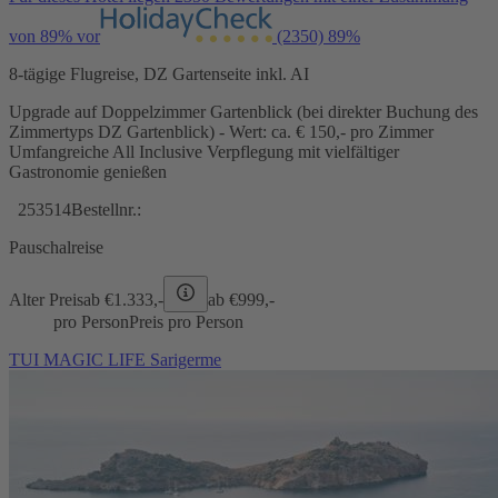
von 89% vor
(2350)
89%
8-tägige Flugreise, DZ Gartenseite inkl. AI
Upgrade auf Doppelzimmer Gartenblick (bei direkter Buchung des
Zimmertyps DZ Gartenblick) - Wert: ca. € 150,- pro Zimmer
Umfangreiche All Inclusive Verpflegung mit vielfältiger
Gastronomie genießen
253514
Bestellnr.:
Pauschalreise
Alter Preis
ab €
1.333,-
ab €
999,-
pro Person
Preis pro Person
TUI MAGIC LIFE Sarigerme