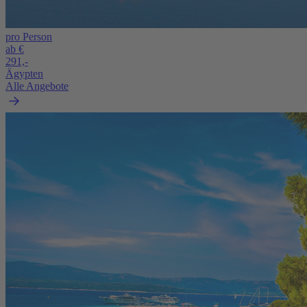
pro Person
ab €
291,-
Ägypten
Alle Angebote