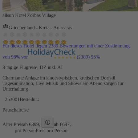
allsun Hotel Zorbas Village
Griechenland - Kreta - Anissaras
Für dieses Hotel liegen 2389 Bewertungen mit einer Zustimmung
von 96% vor
(2389)
96%
8-tägige Flugreise, DZ inkl. AI
Charmante Anlage im landestypischen, kretischen Dorfstil
Tagesanimation, Live-Musik und Shows am Abend sorgen für
Unterhaltung
253001
Bestellnr.:
Pauschalreise
Alter Preis
ab €
899,-
ab €
697,-
pro Person
Preis pro Person