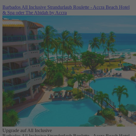
Barbados All Inclusive Strandurlaub Roulette - Accra Beach Hotel
& Spa oder The Abidah by Accra
Upgrade auf All Inclusive
Barbados All Inclusive Strandurlaub Roulette - Accra Beach Hotel