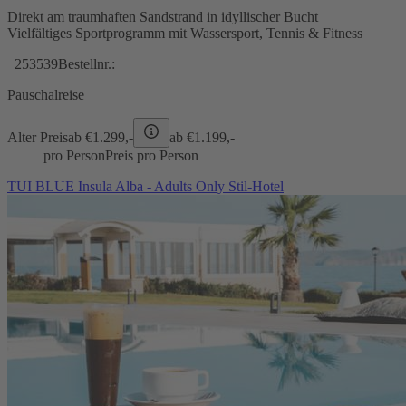
Direkt am traumhaften Sandstrand in idyllischer Bucht
Vielfältiges Sportprogramm mit Wassersport, Tennis & Fitness
253539
Bestellnr.:
Pauschalreise
Alter Preis
ab €
1.299,-
ab €
1.199,-
pro Person
Preis pro Person
TUI BLUE Insula Alba - Adults Only Stil-Hotel