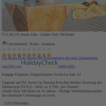
TUI BLUE Insula Alba - Adults Only Stil-Hotel
Griechenland - Kreta - Analipsis
Für dieses Hotel liegen 800 Bewertungen mit einer Zustimmung
von 84% vor
(800)
84%
8-tägige Flugreise, Doppelzimmer Swim-Up inkl. AI
Upgrade auf DZ Swim Up Sharing Pool (bei direkter Buchung des
Zimmertyps DZX2) - Wert: ca. € 550,- pro Zimmer
Adults Only Stil-Hotel ab 16 Jahren – Ruhige Wohlfühlatmosphäre
für erholsame Urlaubstage zu zweit
253537
Bestellnr.: