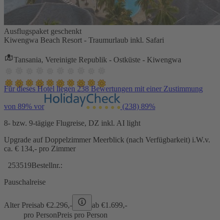
Ausflugspaket geschenkt
Kiwengwa Beach Resort - Traumurlaub inkl. Safari
Tansania, Vereinigte Republik - Ostküste - Kiwengwa
Für dieses Hotel liegen 238 Bewertungen mit einer Zustimmung
von 89% vor
(238)
89%
8- bzw. 9-tägige Flugreise, DZ inkl. AI light
Upgrade auf Doppelzimmer Meerblick (nach Verfügbarkeit) i.W.v.
ca. € 134,- pro Zimmer
253519
Bestellnr.:
Pauschalreise
Alter Preis
ab €
2.296,-
ab €
1.699,-
pro Person
Preis pro Person