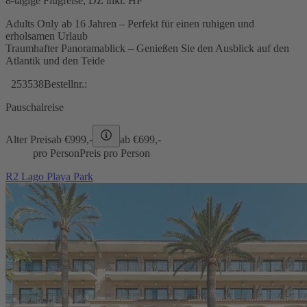
8-tägige Flugreise, DZ inkl. HP
Adults Only ab 16 Jahren – Perfekt für einen ruhigen und
erholsamen Urlaub
Traumhafter Panoramablick – Genießen Sie den Ausblick auf den
Atlantik und den Teide
253538
Bestellnr.:
Pauschalreise
Alter Preis
ab €
999,-
ab €
699,-
pro Person
Preis pro Person
R2 Lago Playa Park