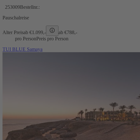
253009
Bestellnr.:
Pauschalreise
Alter Preis
ab €
1.099,-
ab €
788,-
pro Person
Preis pro Person
TUI BLUE Samaya