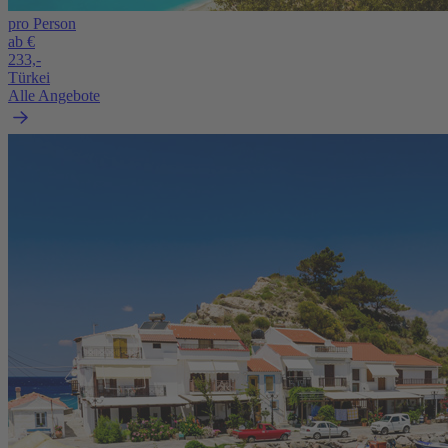
pro Person
ab €
233,-
Türkei
Alle Angebote