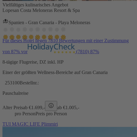
Vielfältiges kulinarisches Angebot
Lopesan Costa Meloneras Resort & Spa
Spanien - Gran Canaria - Playa Meloneras
Für dieses Hotel liegen 7810 Bewertungen mit einer Zustimmung
von 87% vor
(7810)
87%
8-tägige Flugreise, DZ inkl. HP
Einer der größten Wellness-Bereiche auf Gran Canaria
253100
Bestellnr.:
Pauschalreise
Alter Preis
ab €
1.699,-
ab €
1.005,-
pro Person
Preis pro Person
TUI MAGIC LIFE Plimmiri