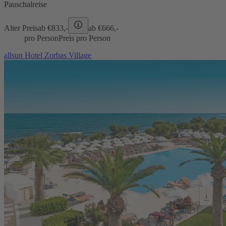
Pauschalreise
Alter Preis
ab €
833,-
ab €
666,-
pro Person
Preis pro Person
allsun Hotel Zorbas Village