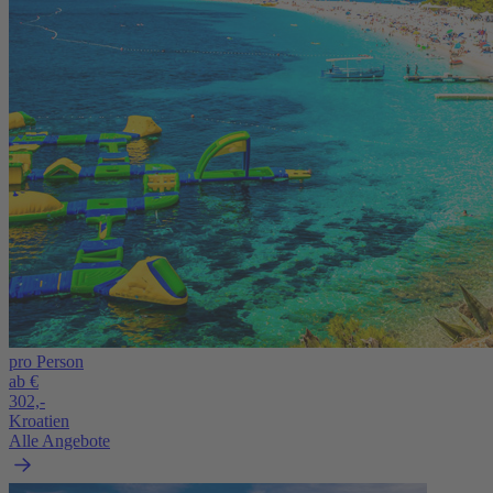
pro Person
ab €
302,-
Kroatien
Alle Angebote