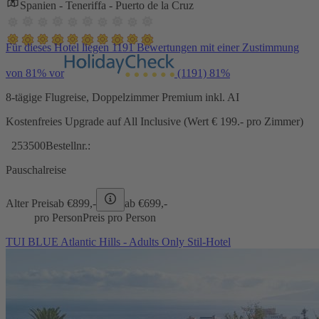
Spanien - Teneriffa - Puerto de la Cruz
Für dieses Hotel liegen 1191 Bewertungen mit einer Zustimmung
von 81% vor
(1191)
81%
8-tägige Flugreise, Doppelzimmer Premium inkl. AI
Kostenfreies Upgrade auf All Inclusive (Wert € 199.- pro Zimmer)
253500
Bestellnr.:
Pauschalreise
Alter Preis
ab €
899,-
ab €
699,-
pro Person
Preis pro Person
TUI BLUE Atlantic Hills - Adults Only Stil-Hotel