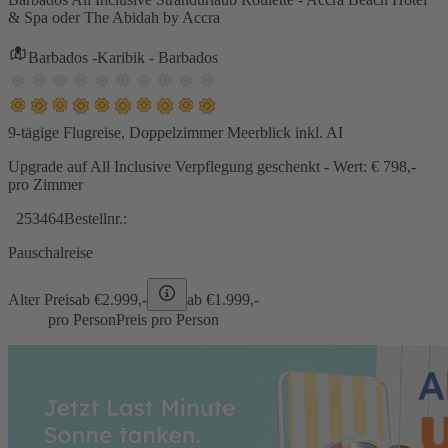
& Spa oder The Abidah by Accra
Barbados -Karibik - Barbados
9-tägige Flugreise, Doppelzimmer Meerblick inkl. AI
Upgrade auf All Inclusive Verpflegung geschenkt - Wert: € 798,-
pro Zimmer
253464
Bestellnr.:
Pauschalreise
Alter Preis
ab €
2.999,-
ab €
1.999,-
pro Person
Preis pro Person