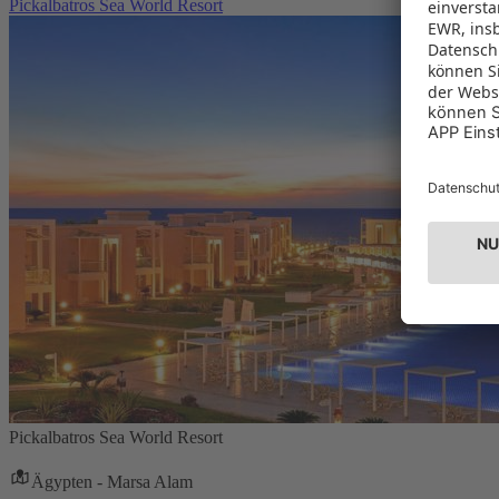
Pickalbatros Sea World Resort
Pickalbatros Sea World Resort
Ägypten - Marsa Alam