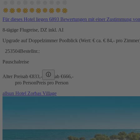
Für dieses Hotel liegen 6893 Bewertungen mit einer Zustimmung vo
8-tägige Flugreise, DZ inkl. AI
Upgrade auf Doppelzimmer Poolblick (Wert: € ca. € 84,- pro Zimmer) 
253504
Bestellnr.:
Pauschalreise
Alter Preis
ab €
833,-
ab €
666,-
pro Person
Preis pro Person
allsun Hotel Zorbas Village