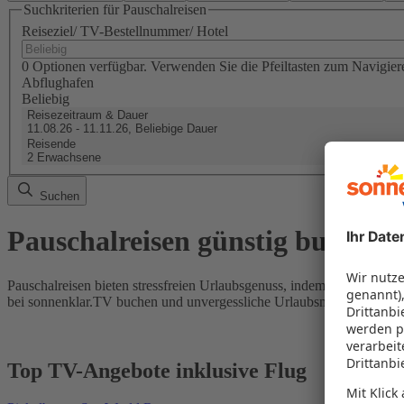
Suchkriterien für Pauschalreisen
Reiseziel/ TV-Bestellnummer/ Hotel
0 Optionen verfügbar. Verwenden Sie die Pfeiltasten zum Navigier
Abflughafen
Beliebig
Reisezeitraum & Dauer
11.08.26 - 11.11.26, Beliebige Dauer
Reisende
2 Erwachsene
Suchen
Pauschalreisen günstig buchen
Pauschalreisen bieten stressfreien Urlaubsgenuss, indem Flug und Hot
bei sonnenklar.TV buchen und unvergessliche Urlaubsmomente erleb
Top TV-Angebote inklusive Flug