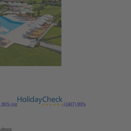
n 96% vor
(2407)
96%
altung