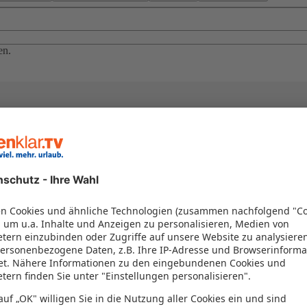
en.
el in einem Paket kombiniert werden – das spart Zeit und Geld. Nutzen 
en!