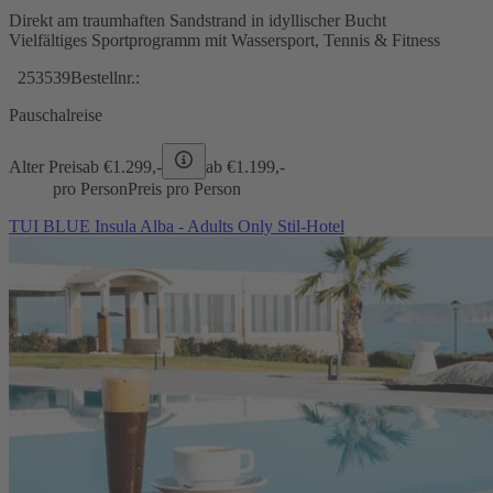
Direkt am traumhaften Sandstrand in idyllischer Bucht
Vielfältiges Sportprogramm mit Wassersport, Tennis & Fitness
253539
Bestellnr.:
Pauschalreise
Alter Preis
ab €
1.299,-
ab €
1.199,-
pro Person
Preis pro Person
TUI BLUE Insula Alba - Adults Only Stil-Hotel