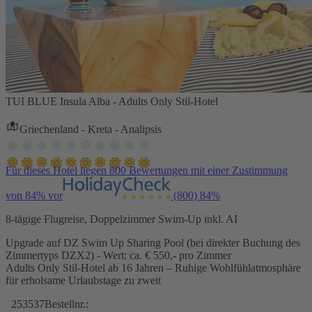
TUI BLUE Insula Alba - Adults Only Stil-Hotel
Griechenland - Kreta - Analipsis
Für dieses Hotel liegen 800 Bewertungen mit einer Zustimmung
von 84% vor
(800)
84%
8-tägige Flugreise, Doppelzimmer Swim-Up inkl. AI
Upgrade auf DZ Swim Up Sharing Pool (bei direkter Buchung des
Zimmertyps DZX2) - Wert: ca. € 550,- pro Zimmer
Adults Only Stil-Hotel ab 16 Jahren – Ruhige Wohlfühlatmosphäre
für erholsame Urlaubstage zu zweit
253537
Bestellnr.: