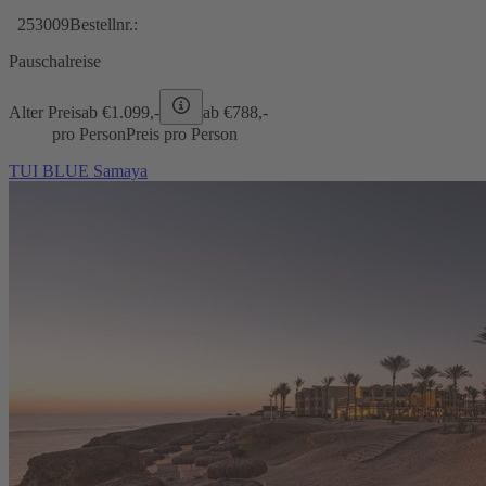
253009
Bestellnr.:
Pauschalreise
Alter Preis
ab €
1.099,-
ab €
788,-
pro Person
Preis pro Person
TUI BLUE Samaya