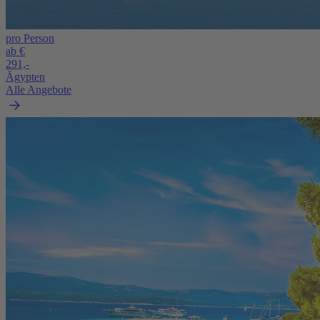
pro Person
ab €
291,-
Ägypten
Alle Angebote