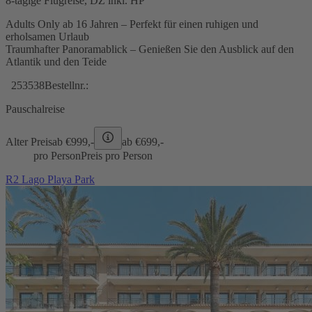
8-tägige Flugreise, DZ inkl. HP
Adults Only ab 16 Jahren – Perfekt für einen ruhigen und
erholsamen Urlaub
Traumhafter Panoramablick – Genießen Sie den Ausblick auf den
Atlantik und den Teide
253538
Bestellnr.:
Pauschalreise
Alter Preis
ab €
999,-
ab €
699,-
pro Person
Preis pro Person
R2 Lago Playa Park