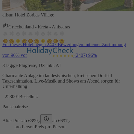
allsun Hotel Zorbas Village
Griechenland - Kreta - Anissaras
Für dieses Hotel liegen 2407 Bewertungen mit einer Zustimmung
von 96% vor
(2407)
96%
8-tägige Flugreise, DZ inkl. AI
Charmante Anlage im landestypischen, kretischen Dorfstil
Tagesanimation, Live-Musik und Shows am Abend sorgen für
Unterhaltung
253001
Bestellnr.:
Pauschalreise
Alter Preis
ab €
899,-
ab €
697,-
pro Person
Preis pro Person