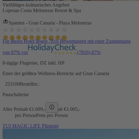
Vielfältiges kulinarisches Angebot
Lopesan Costa Meloneras Resort & Spa
Spanien - Gran Canaria - Playa Meloneras
Für dieses Hotel liegen 7816 Bewertungen mit einer Zustimmung
von 87% vor
(7816)
87%
8-tägige Flugreise, DZ inkl. HP
Einer der größten Wellness-Bereiche auf Gran Canaria
253100
Bestellnr.:
Pauschalreise
Alter Preis
ab €
1.699,-
ab €
1.005,-
pro Person
Preis pro Person
TUI MAGIC LIFE Plimmiri