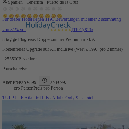
Spanien - Teneriffa - Puerto de la Cruz
Für dieses Hotel liegen 1191 Bewertungen mit einer Zustimmung
von 81% vor
(1191)
81%
8-tägige Flugreise, Doppelzimmer Premium inkl. AI
Kostenfreies Upgrade auf All Inclusive (Wert € 199.- pro Zimmer)
253500
Bestellnr.:
Pauschalreise
Alter Preis
ab €
899,-
ab €
699,-
pro Person
Preis pro Person
TUI BLUE Atlantic Hills - Adults Only Stil-Hotel