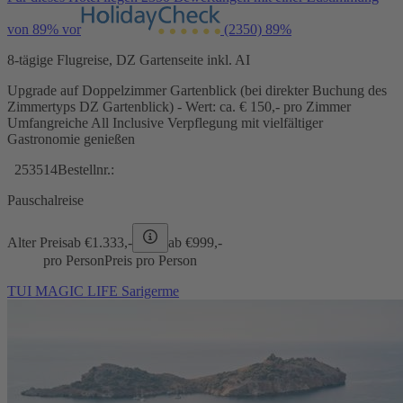
von 89% vor
(2350)
89%
8-tägige Flugreise, DZ Gartenseite inkl. AI
Upgrade auf Doppelzimmer Gartenblick (bei direkter Buchung des
Zimmertyps DZ Gartenblick) - Wert: ca. € 150,- pro Zimmer
Umfangreiche All Inclusive Verpflegung mit vielfältiger
Gastronomie genießen
253514
Bestellnr.:
Pauschalreise
Alter Preis
ab €
1.333,-
ab €
999,-
pro Person
Preis pro Person
TUI MAGIC LIFE Sarigerme