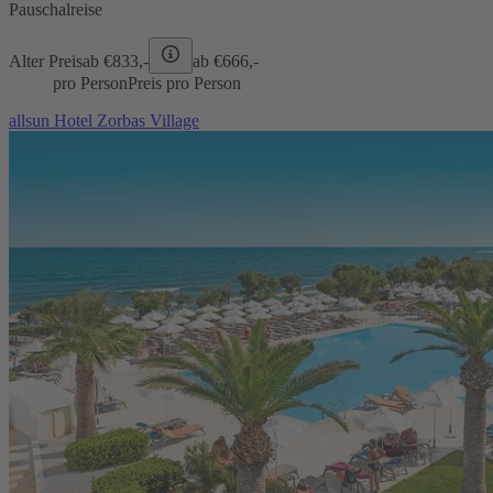
Pauschalreise
Alter Preis
ab €
833,-
ab €
666,-
pro Person
Preis pro Person
allsun Hotel Zorbas Village