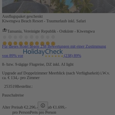
Ausflugspaket geschenkt
Kiwengwa Beach Resort - Traumurlaub inkl. Safari
Tansania, Vereinigte Republik - Ostküste - Kiwengwa
Für dieses Hotel liegen 238 Bewertungen mit einer Zustimmung
von 89% vor
(238)
89%
8- bzw. 9-tägige Flugreise, DZ inkl. AI light
Upgrade auf Doppelzimmer Meerblick (nach Verfügbarkeit) i.W.v.
ca. € 134,- pro Zimmer
253519
Bestellnr.:
Pauschalreise
Alter Preis
ab €
2.296,-
ab €
1.699,-
pro Person
Preis pro Person