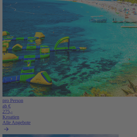
pro Person
ab €
275,-
Kroatien
Alle Angebote