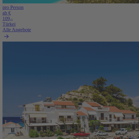
pro Person
ab €
109,-
Türkei
Alle Angebote