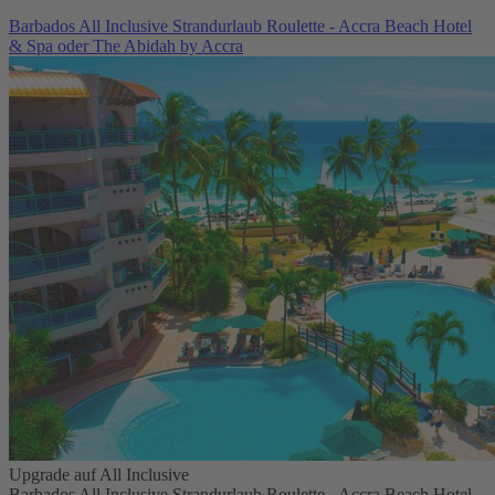
Barbados All Inclusive Strandurlaub Roulette - Accra Beach Hotel
& Spa oder The Abidah by Accra
Upgrade auf All Inclusive
Barbados All Inclusive Strandurlaub Roulette - Accra Beach Hotel