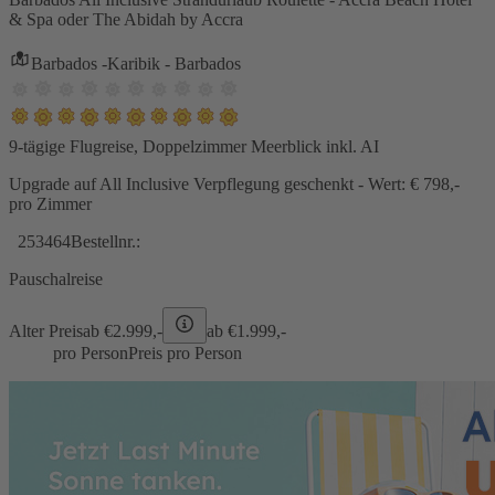
& Spa oder The Abidah by Accra
Barbados -Karibik - Barbados
9-tägige Flugreise, Doppelzimmer Meerblick inkl. AI
Upgrade auf All Inclusive Verpflegung geschenkt - Wert: € 798,-
pro Zimmer
253464
Bestellnr.:
Pauschalreise
Alter Preis
ab €
2.999,-
ab €
1.999,-
pro Person
Preis pro Person