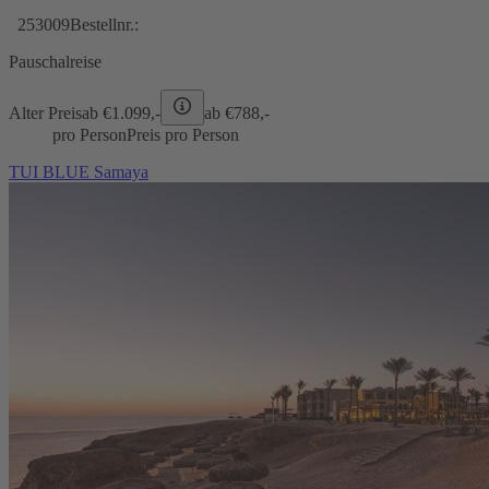
253009
Bestellnr.:
Pauschalreise
Alter Preis
ab €
1.099,-
ab €
788,-
pro Person
Preis pro Person
TUI BLUE Samaya