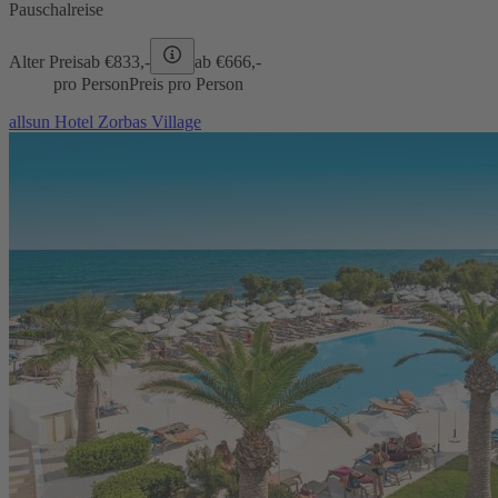
Pauschalreise
Alter Preis
ab €
833,-
ab €
666,-
pro Person
Preis pro Person
allsun Hotel Zorbas Village