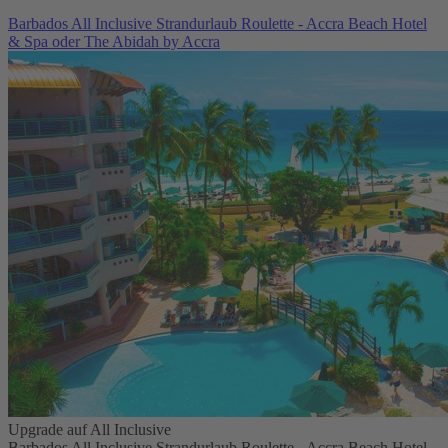
Barbados All Inclusive Strandurlaub Roulette - Accra Beach Hotel
& Spa oder The Abidah by Accra
Upgrade auf All Inclusive
Barbados All Inclusive Strandurlaub Roulette - Accra Beach Hotel