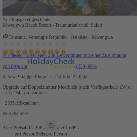
Ausflugspaket geschenkt
Kiwengwa Beach Resort - Traumurlaub inkl. Safari
Tansania, Vereinigte Republik - Ostküste - Kiwengwa
Für dieses Hotel liegen 238 Bewertungen mit einer Zustimmung
von 89% vor
(238)
89%
8- bzw. 9-tägige Flugreise, DZ inkl. AI light
Upgrade auf Doppelzimmer Meerblick (nach Verfügbarkeit) i.W.v.
ca. € 134,- pro Zimmer
253519
Bestellnr.:
Pauschalreise
Alter Preis
ab €
2.296,-
ab €
1.699,-
pro Person
Preis pro Person