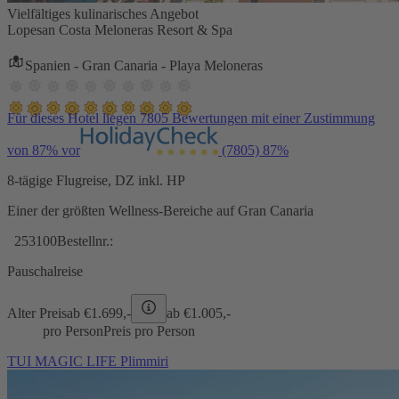
Vielfältiges kulinarisches Angebot
Lopesan Costa Meloneras Resort & Spa
Spanien - Gran Canaria - Playa Meloneras
Für dieses Hotel liegen 7805 Bewertungen mit einer Zustimmung
von 87% vor
(7805)
87%
8-tägige Flugreise, DZ inkl. HP
Einer der größten Wellness-Bereiche auf Gran Canaria
253100
Bestellnr.:
Pauschalreise
Alter Preis
ab €
1.699,-
ab €
1.005,-
pro Person
Preis pro Person
TUI MAGIC LIFE Plimmiri