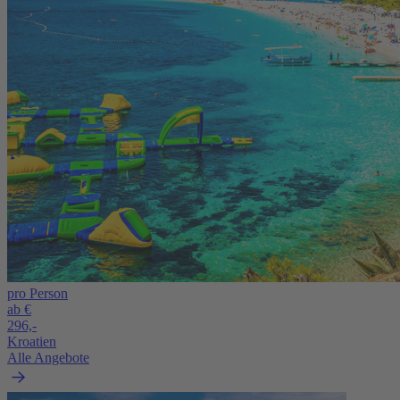
pro Person
ab €
296,-
Kroatien
Alle Angebote