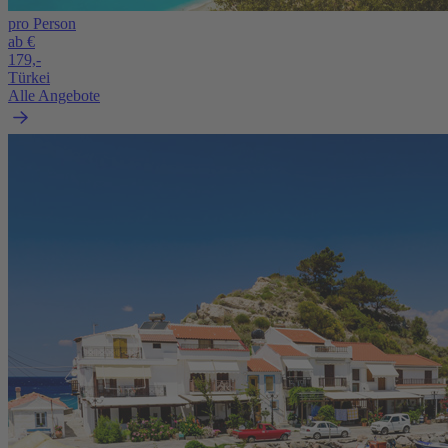
pro Person
ab €
179,-
Türkei
Alle Angebote