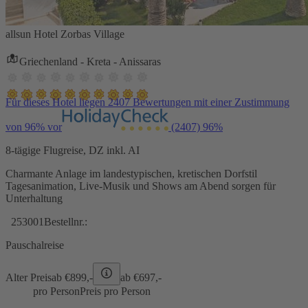
allsun Hotel Zorbas Village
Griechenland - Kreta - Anissaras
Für dieses Hotel liegen 2407 Bewertungen mit einer Zustimmung
von 96% vor
(2407)
96%
8-tägige Flugreise, DZ inkl. AI
Charmante Anlage im landestypischen, kretischen Dorfstil
Tagesanimation, Live-Musik und Shows am Abend sorgen für
Unterhaltung
253001
Bestellnr.:
Pauschalreise
Alter Preis
ab €
899,-
ab €
697,-
pro Person
Preis pro Person