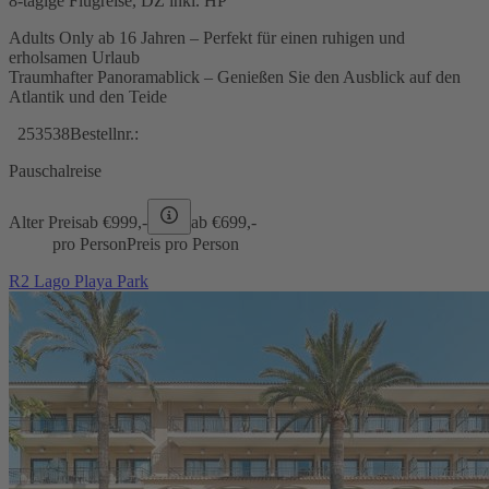
8-tägige Flugreise, DZ inkl. HP
Adults Only ab 16 Jahren – Perfekt für einen ruhigen und
erholsamen Urlaub
Traumhafter Panoramablick – Genießen Sie den Ausblick auf den
Atlantik und den Teide
253538
Bestellnr.:
Pauschalreise
Alter Preis
ab €
999,-
ab €
699,-
pro Person
Preis pro Person
R2 Lago Playa Park