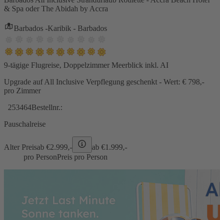
& Spa oder The Abidah by Accra
Barbados -Karibik - Barbados
9-tägige Flugreise, Doppelzimmer Meerblick inkl. AI
Upgrade auf All Inclusive Verpflegung geschenkt - Wert: € 798,-
pro Zimmer
253464
Bestellnr.:
Pauschalreise
Alter Preis
ab €
2.999,-
ab €
1.999,-
pro Person
Preis pro Person