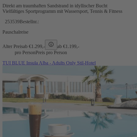
Direkt am traumhaften Sandstrand in idyllischer Bucht
Vielfältiges Sportprogramm mit Wassersport, Tennis & Fitness
253539
Bestellnr.:
Pauschalreise
Alter Preis
ab €
1.299,-
ab €
1.199,-
pro Person
Preis pro Person
TUI BLUE Insula Alba - Adults Only Stil-Hotel