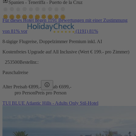
Spanien - Teneriffa - Puerto de la Cruz
Für dieses Hotel liegen 1191 Bewertungen mit einer Zustimmung
von 81% vor
(1191)
81%
8-tägige Flugreise, Doppelzimmer Premium inkl. AI
Kostenfreies Upgrade auf All Inclusive (Wert € 199.- pro Zimmer)
253500
Bestellnr.:
Pauschalreise
Alter Preis
ab €
899,-
ab €
699,-
pro Person
Preis pro Person
TUI BLUE Atlantic Hills - Adults Only Stil-Hotel