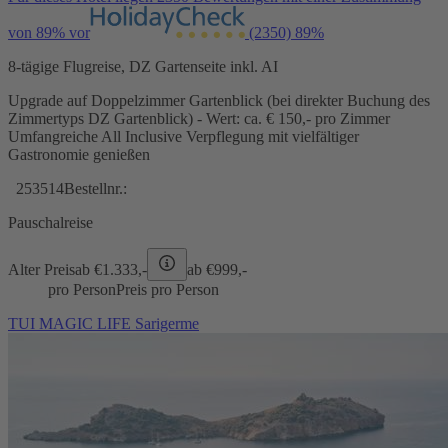
von 89% vor
(2350)
89%
8-tägige Flugreise, DZ Gartenseite inkl. AI
Upgrade auf Doppelzimmer Gartenblick (bei direkter Buchung des
Zimmertyps DZ Gartenblick) - Wert: ca. € 150,- pro Zimmer
Umfangreiche All Inclusive Verpflegung mit vielfältiger
Gastronomie genießen
253514
Bestellnr.:
Pauschalreise
Alter Preis
ab €
1.333,-
ab €
999,-
pro Person
Preis pro Person
TUI MAGIC LIFE Sarigerme