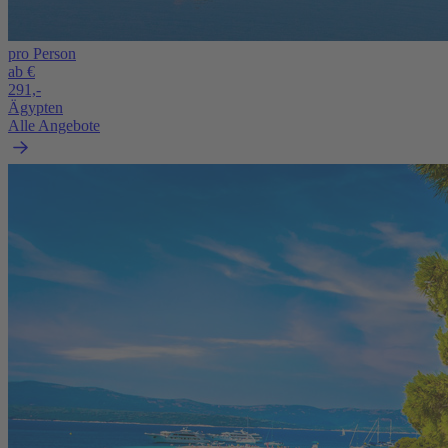
pro Person
ab €
291,-
Ägypten
Alle Angebote