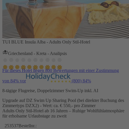
TUI BLUE Insula Alba - Adults Only Stil-Hotel
Griechenland - Kreta - Analipsis
Für dieses Hotel liegen 800 Bewertungen mit einer Zustimmung
von 84% vor
(800)
84%
8-tägige Flugreise, Doppelzimmer Swim-Up inkl. AI
Upgrade auf DZ Swim Up Sharing Pool (bei direkter Buchung des
Zimmertyps DZX2) - Wert: ca. € 550,- pro Zimmer
Adults Only Stil-Hotel ab 16 Jahren – Ruhige Wohlfühlatmosphäre
für erholsame Urlaubstage zu zweit
253537
Bestellnr.: