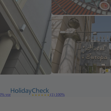
00% vor
(1)
100%