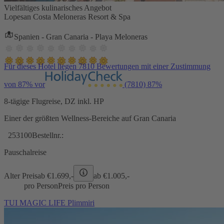
Vielfältiges kulinarisches Angebot
Lopesan Costa Meloneras Resort & Spa
Spanien - Gran Canaria - Playa Meloneras
Für dieses Hotel liegen 7810 Bewertungen mit einer Zustimmung
von 87% vor
(7810)
87%
8-tägige Flugreise, DZ inkl. HP
Einer der größten Wellness-Bereiche auf Gran Canaria
253100
Bestellnr.:
Pauschalreise
Alter Preis
ab €
1.699,-
ab €
1.005,-
pro Person
Preis pro Person
TUI MAGIC LIFE Plimmiri