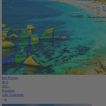
pro Person
ab €
302,-
Kroatien
Alle Angebote