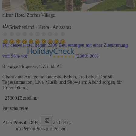
allsun Hotel Zorbas Village
Griechenland - Kreta - Anissaras
Für dieses Hotel liegen 2389 Bewertungen mit einer Zustimmung
von 96% vor
(2389)
96%
8-tägige Flugreise, DZ inkl. AI
Charmante Anlage im landestypischen, kretischen Dorfstil
Tagesanimation, Live-Musik und Shows am Abend sorgen für
Unterhaltung
253001
Bestellnr.:
Pauschalreise
Alter Preis
ab €
899,-
ab €
697,-
pro Person
Preis pro Person