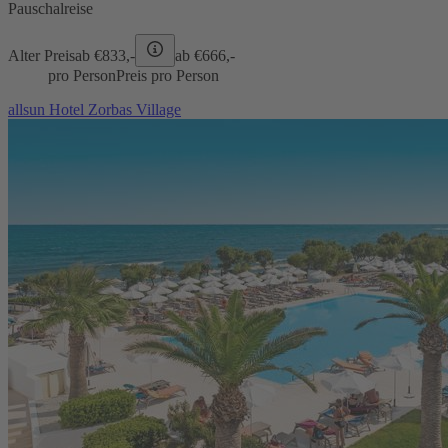
Pauschalreise
Alter Preis
ab €
833,-
ab €
666,-
pro Person
Preis pro Person
allsun Hotel Zorbas Village