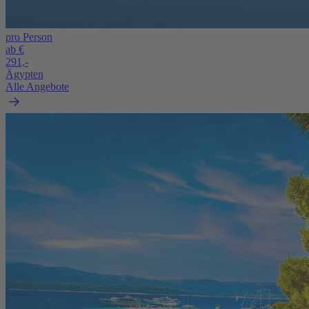
pro Person
ab €
291,-
Ägypten
Alle Angebote