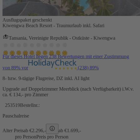
Ausflugspaket geschenkt
Kiwengwa Beach Resort - Traumurlaub inkl. Safari
Tansania, Vereinigte Republik - Ostküste - Kiwengwa
Für dieses Hotel liegen 238 Bewertungen mit einer Zustimmung
von 89% vor
(238)
89%
8- bzw. 9-tägige Flugreise, DZ inkl. AI light
Upgrade auf Doppelzimmer Meerblick (nach Verfügbarkeit) i.W.v.
ca. € 134,- pro Zimmer
253519
Bestellnr.:
Pauschalreise
Alter Preis
ab €
2.296,-
ab €
1.699,-
pro Person
Preis pro Person