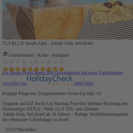
TUI BLUE Insula Alba - Adults Only Stil-Hotel
Griechenland - Kreta - Analipsis
Für dieses Hotel liegen 800 Bewertungen mit einer Zustimmung
von 84% vor
(800)
84%
8-tägige Flugreise, Doppelzimmer Swim-Up inkl. AI
Upgrade auf DZ Swim Up Sharing Pool (bei direkter Buchung des
Zimmertyps DZX2) - Wert: ca. € 550,- pro Zimmer
Adults Only Stil-Hotel ab 16 Jahren – Ruhige Wohlfühlatmosphäre
für erholsame Urlaubstage zu zweit
253537
Bestellnr.: