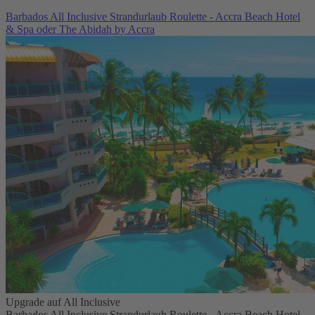
Barbados All Inclusive Strandurlaub Roulette - Accra Beach Hotel
& Spa oder The Abidah by Accra
Upgrade auf All Inclusive
Barbados All Inclusive Strandurlaub Roulette - Accra Beach Hotel