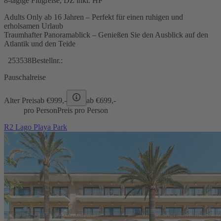
8-tägige Flugreise, DZ inkl. HP
Adults Only ab 16 Jahren – Perfekt für einen ruhigen und
erholsamen Urlaub
Traumhafter Panoramablick – Genießen Sie den Ausblick auf den
Atlantik und den Teide
253538
Bestellnr.:
Pauschalreise
Alter Preis
ab €
999,-
ab €
699,-
pro Person
Preis pro Person
R2 Lago Playa Park