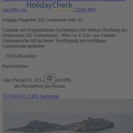
von 89% vor
(2350)
89%
8-tägige Flugreise, DZ Gartenseite inkl. AI
Upgrade auf Doppelzimmer Gartenblick (bei direkter Buchung des
Zimmertyps DZ Gartenblick) - Wert: ca. € 150,- pro Zimmer
Umfangreiche All Inclusive Verpflegung mit vielfältiger
Gastronomie genießen
253514
Bestellnr.:
Pauschalreise
Alter Preis
ab €
1.333,-
ab €
999,-
pro Person
Preis pro Person
TUI MAGIC LIFE Sarigerme