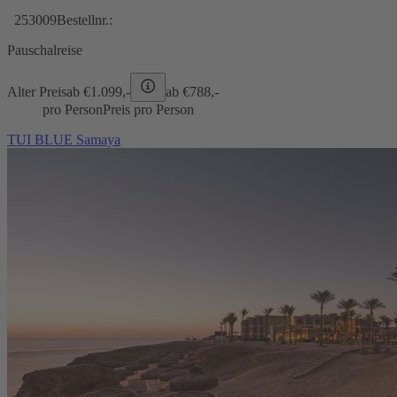
253009
Bestellnr.:
Pauschalreise
Alter Preis
ab €
1.099,-
ab €
788,-
pro Person
Preis pro Person
TUI BLUE Samaya