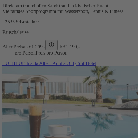
Direkt am traumhaften Sandstrand in idyllischer Bucht
Vielfältiges Sportprogramm mit Wassersport, Tennis & Fitness
253539
Bestellnr.:
Pauschalreise
Alter Preis
ab €
1.299,-
ab €
1.199,-
pro Person
Preis pro Person
TUI BLUE Insula Alba - Adults Only Stil-Hotel