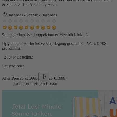
& Spa oder The Abidah by Accra
Barbados -Karibik - Barbados
9-tägige Flugreise, Doppelzimmer Meerblick inkl. AI
Upgrade auf All Inclusive Verpflegung geschenkt - Wert: € 798,-
pro Zimmer
253464
Bestellnr.:
Pauschalreise
Alter Preis
ab €
2.999,-
ab €
1.999,-
pro Person
Preis pro Person