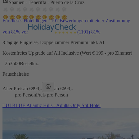
Spanien - Teneriffa - Puerto de la Cruz
Für dieses Hotel liegen 1191 Bewertungen mit einer Zustimmung
von 81% vor
(1191)
81%
8-tägige Flugreise, Doppelzimmer Premium inkl. AI
Kostenfreies Upgrade auf All Inclusive (Wert € 199.- pro Zimmer)
253500
Bestellnr.:
Pauschalreise
Alter Preis
ab €
899,-
ab €
699,-
pro Person
Preis pro Person
TUI BLUE Atlantic Hills - Adults Only Stil-Hotel