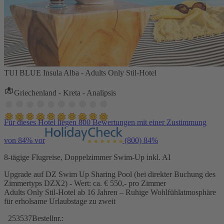
TUI BLUE Insula Alba - Adults Only Stil-Hotel
Griechenland - Kreta - Analipsis
Für dieses Hotel liegen 800 Bewertungen mit einer Zustimmung
von 84% vor
(800)
84%
8-tägige Flugreise, Doppelzimmer Swim-Up inkl. AI
Upgrade auf DZ Swim Up Sharing Pool (bei direkter Buchung des
Zimmertyps DZX2) - Wert: ca. € 550,- pro Zimmer
Adults Only Stil-Hotel ab 16 Jahren – Ruhige Wohlfühlatmosphäre
für erholsame Urlaubstage zu zweit
253537
Bestellnr.: