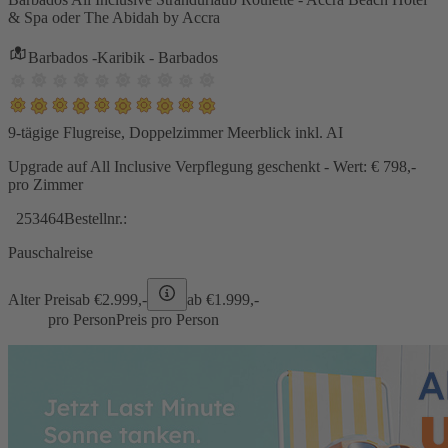
& Spa oder The Abidah by Accra
Barbados -Karibik - Barbados
9-tägige Flugreise, Doppelzimmer Meerblick inkl. AI
Upgrade auf All Inclusive Verpflegung geschenkt - Wert: € 798,-
pro Zimmer
253464
Bestellnr.:
Pauschalreise
Alter Preis
ab €
2.999,-
ab €
1.999,-
pro Person
Preis pro Person