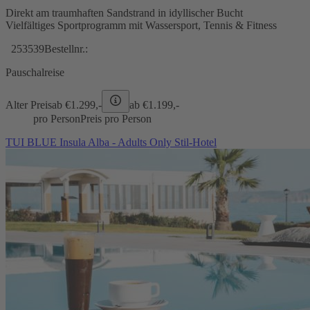
Direkt am traumhaften Sandstrand in idyllischer Bucht
Vielfältiges Sportprogramm mit Wassersport, Tennis & Fitness
253539
Bestellnr.:
Pauschalreise
Alter Preis
ab €
1.299,-
ab €
1.199,-
pro Person
Preis pro Person
TUI BLUE Insula Alba - Adults Only Stil-Hotel