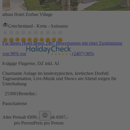
allsun Hotel Zorbas Village
Griechenland - Kreta - Anissaras
Für dieses Hotel liegen 2407 Bewertungen mit einer Zustimmung
von 96% vor
(2407)
96%
8-tägige Flugreise, DZ inkl. AI
Charmante Anlage im landestypischen, kretischen Dorfstil
Tagesanimation, Live-Musik und Shows am Abend sorgen für
Unterhaltung
253001
Bestellnr.:
Pauschalreise
Alter Preis
ab €
899,-
ab €
697,-
pro Person
Preis pro Person