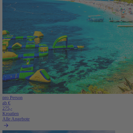
pro Person
ab €
275,-
Kroatien
Alle Angebote