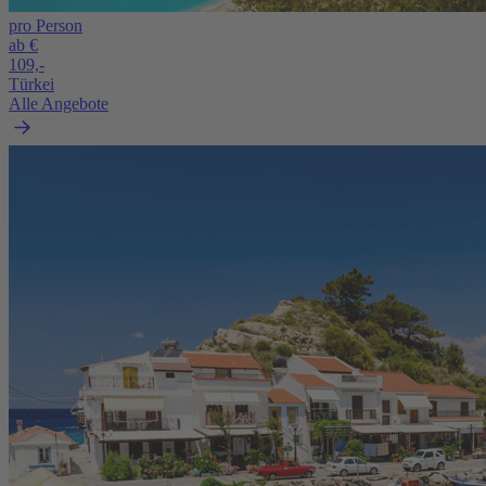
pro Person
ab €
109,-
Türkei
Alle Angebote