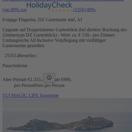
von 89% vor
(2350)
89%
8-tägige Flugreise, DZ Gartenseite inkl. AI
Upgrade auf Doppelzimmer Gartenblick (bei direkter Buchung des
Zimmertyps DZ Gartenblick) - Wert: ca. € 150,- pro Zimmer
Umfangreiche All Inclusive Verpflegung mit vielfältiger
Gastronomie genießen
253514
Bestellnr.:
Pauschalreise
Alter Preis
ab €
1.333,-
ab €
999,-
pro Person
Preis pro Person
TUI MAGIC LIFE Sarigerme