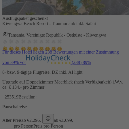
Ausflugspaket geschenkt
Kiwengwa Beach Resort - Traumurlaub inkl. Safari
Tansania, Vereinigte Republik - Ostküste - Kiwengwa
Für dieses Hotel liegen 238 Bewertungen mit einer Zustimmung
von 89% vor
(238)
89%
8- bzw. 9-tägige Flugreise, DZ inkl. AI light
Upgrade auf Doppelzimmer Meerblick (nach Verfügbarkeit) i.W.v.
ca. € 134,- pro Zimmer
253519
Bestellnr.:
Pauschalreise
Alter Preis
ab €
2.296,-
ab €
1.699,-
pro Person
Preis pro Person