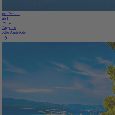
pro Person
ab €
291,-
Ägypten
Alle Angebote