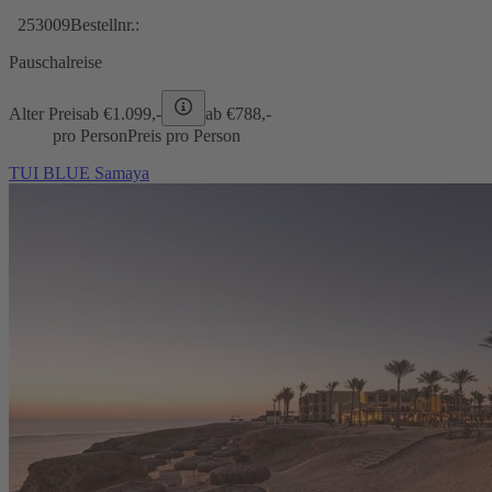
253009
Bestellnr.:
Pauschalreise
Alter Preis
ab €
1.099,-
ab €
788,-
pro Person
Preis pro Person
TUI BLUE Samaya