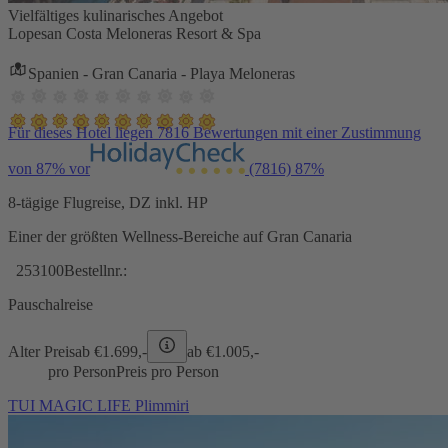
Vielfältiges kulinarisches Angebot
Lopesan Costa Meloneras Resort & Spa
Spanien - Gran Canaria - Playa Meloneras
Für dieses Hotel liegen 7816 Bewertungen mit einer Zustimmung
von 87% vor
(7816)
87%
8-tägige Flugreise, DZ inkl. HP
Einer der größten Wellness-Bereiche auf Gran Canaria
253100
Bestellnr.:
Pauschalreise
Alter Preis
ab €
1.699,-
ab €
1.005,-
pro Person
Preis pro Person
TUI MAGIC LIFE Plimmiri