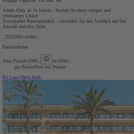
8-tägige Flugreise, DZ inkl. HP
Adults Only ab 16 Jahren – Perfekt für einen ruhigen und
erholsamen Urlaub
Traumhafter Panoramablick – Genießen Sie den Ausblick auf den
Atlantik und den Teide
253538
Bestellnr.:
Pauschalreise
Alter Preis
ab €
999,-
ab €
699,-
pro Person
Preis pro Person
R2 Lago Playa Park