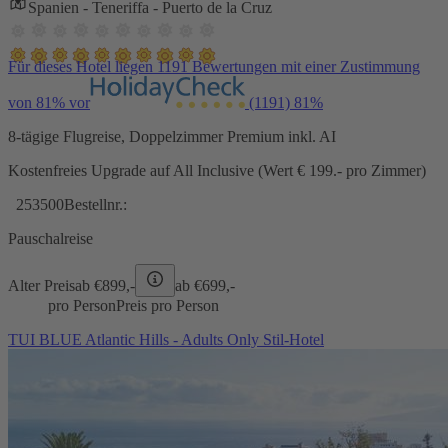
Spanien - Teneriffa - Puerto de la Cruz
Für dieses Hotel liegen 1191 Bewertungen mit einer Zustimmung
von 81% vor
(1191)
81%
8-tägige Flugreise, Doppelzimmer Premium inkl. AI
Kostenfreies Upgrade auf All Inclusive (Wert € 199.- pro Zimmer)
253500
Bestellnr.:
Pauschalreise
Alter Preis
ab €
899,-
ab €
699,-
pro Person
Preis pro Person
TUI BLUE Atlantic Hills - Adults Only Stil-Hotel