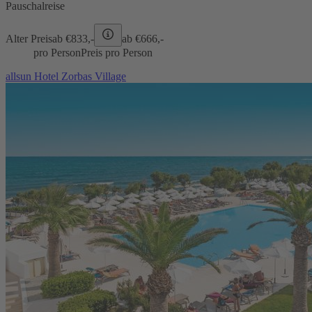
Pauschalreise
Alter Preis
ab €
833,-
ab €
666,-
pro Person
Preis pro Person
allsun Hotel Zorbas Village