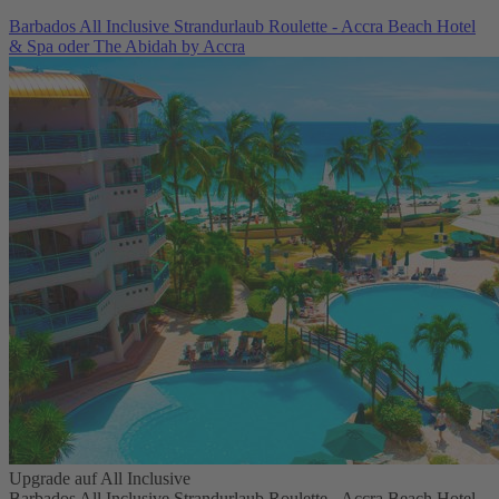
Barbados All Inclusive Strandurlaub Roulette - Accra Beach Hotel
& Spa oder The Abidah by Accra
Upgrade auf All Inclusive
Barbados All Inclusive Strandurlaub Roulette - Accra Beach Hotel