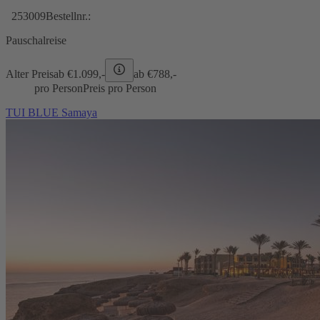
253009
Bestellnr.:
Pauschalreise
Alter Preis
ab €
1.099,-
ab €
788,-
pro Person
Preis pro Person
TUI BLUE Samaya