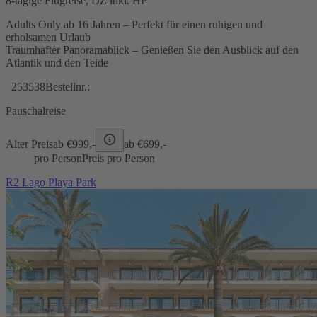
8-tägige Flugreise, DZ inkl. HP
Adults Only ab 16 Jahren – Perfekt für einen ruhigen und
erholsamen Urlaub
Traumhafter Panoramablick – Genießen Sie den Ausblick auf den
Atlantik und den Teide
253538
Bestellnr.:
Pauschalreise
Alter Preis
ab €
999,-
ab €
699,-
pro Person
Preis pro Person
R2 Lago Playa Park