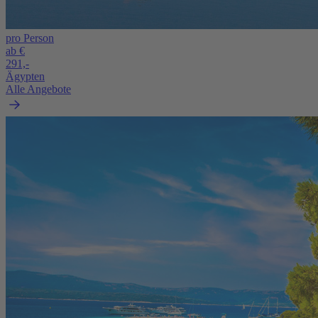
pro Person
ab €
291,-
Ägypten
Alle Angebote