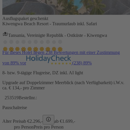
Ausflugspaket geschenkt
Kiwengwa Beach Resort - Traumurlaub inkl. Safari
Tansania, Vereinigte Republik - Ostküste - Kiwengwa
Für dieses Hotel liegen 238 Bewertungen mit einer Zustimmung
von 89% vor
(238)
89%
8- bzw. 9-tägige Flugreise, DZ inkl. AI light
Upgrade auf Doppelzimmer Meerblick (nach Verfügbarkeit) i.W.v.
ca. € 134,- pro Zimmer
253519
Bestellnr.:
Pauschalreise
Alter Preis
ab €
2.296,-
ab €
1.699,-
pro Person
Preis pro Person