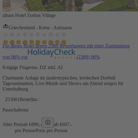
allsun Hotel Zorbas Village
Griechenland - Kreta - Anissaras
Für dieses Hotel liegen 2389 Bewertungen mit einer Zustimmung
von 96% vor
(2389)
96%
8-tägige Flugreise, DZ inkl. AI
Charmante Anlage im landestypischen, kretischen Dorfstil
Tagesanimation, Live-Musik und Shows am Abend sorgen für
Unterhaltung
253001
Bestellnr.:
Pauschalreise
Alter Preis
ab €
899,-
ab €
697,-
pro Person
Preis pro Person