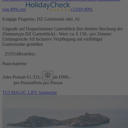
von 89% vor
(2350)
89%
8-tägige Flugreise, DZ Gartenseite inkl. AI
Upgrade auf Doppelzimmer Gartenblick (bei direkter Buchung des
Zimmertyps DZ Gartenblick) - Wert: ca. € 150,- pro Zimmer
Umfangreiche All Inclusive Verpflegung mit vielfältiger
Gastronomie genießen
253514
Bestellnr.:
Pauschalreise
Alter Preis
ab €
1.333,-
ab €
999,-
pro Person
Preis pro Person
TUI MAGIC LIFE Sarigerme