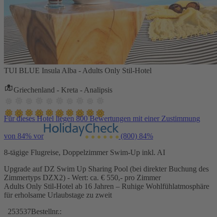
TUI BLUE Insula Alba - Adults Only Stil-Hotel
Griechenland - Kreta - Analipsis
Für dieses Hotel liegen 800 Bewertungen mit einer Zustimmung
von 84% vor
(800)
84%
8-tägige Flugreise, Doppelzimmer Swim-Up inkl. AI
Upgrade auf DZ Swim Up Sharing Pool (bei direkter Buchung des
Zimmertyps DZX2) - Wert: ca. € 550,- pro Zimmer
Adults Only Stil-Hotel ab 16 Jahren – Ruhige Wohlfühlatmosphäre
für erholsame Urlaubstage zu zweit
253537
Bestellnr.: