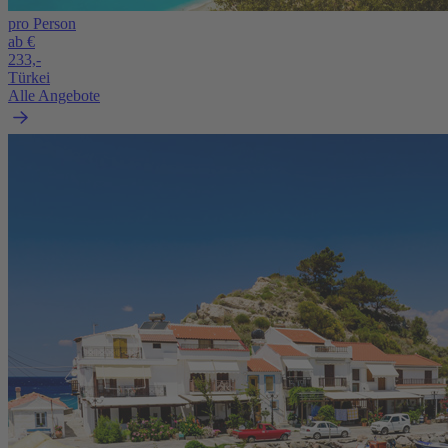
pro Person
ab €
233,-
Türkei
Alle Angebote