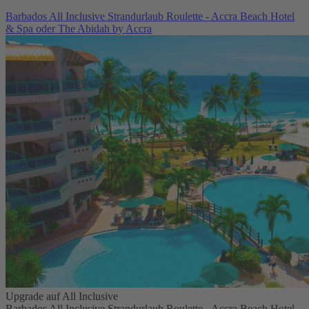
Barbados All Inclusive Strandurlaub Roulette - Accra Beach Hotel
& Spa oder The Abidah by Accra
Upgrade auf All Inclusive
Barbados All Inclusive Strandurlaub Roulette - Accra Beach Hotel