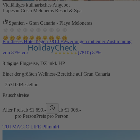
Vielfältiges kulinarisches Angebot
Lopesan Costa Meloneras Resort & Spa
Spanien - Gran Canaria - Playa Meloneras
Für dieses Hotel liegen 7810 Bewertungen mit einer Zustimmung
von 87% vor
(7810)
87%
8-tägige Flugreise, DZ inkl. HP
Einer der größten Wellness-Bereiche auf Gran Canaria
253100
Bestellnr.:
Pauschalreise
Alter Preis
ab €
1.699,-
ab €
1.005,-
pro Person
Preis pro Person
TUI MAGIC LIFE Plimmiri