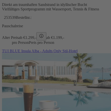
Direkt am traumhaften Sandstrand in idyllischer Bucht
Vielfältiges Sportprogramm mit Wassersport, Tennis & Fitness
253539
Bestellnr.:
Pauschalreise
Alter Preis
ab €
1.299,-
ab €
1.199,-
pro Person
Preis pro Person
TUI BLUE Insula Alba - Adults Only Stil-Hotel