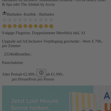
& Spa oder The Abidah by Accra
Barbados -Karibik - Barbados
9-tägige Flugreise, Doppelzimmer Meerblick inkl. AI
Upgrade auf All Inclusive Verpflegung geschenkt - Wert: € 798,-
pro Zimmer
253464
Bestellnr.:
Pauschalreise
Alter Preis
ab €
2.999,-
ab €
1.999,-
pro Person
Preis pro Person