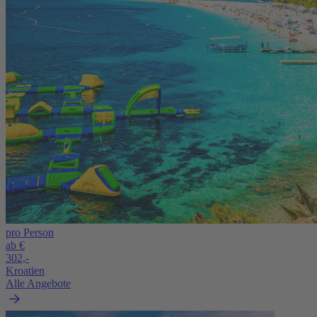
pro Person
ab €
302,-
Kroatien
Alle Angebote