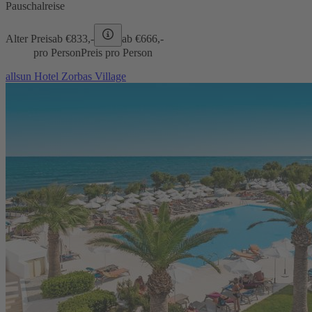
Pauschalreise
Alter Preis
ab €
833,-
ab €
666,-
pro Person
Preis pro Person
allsun Hotel Zorbas Village