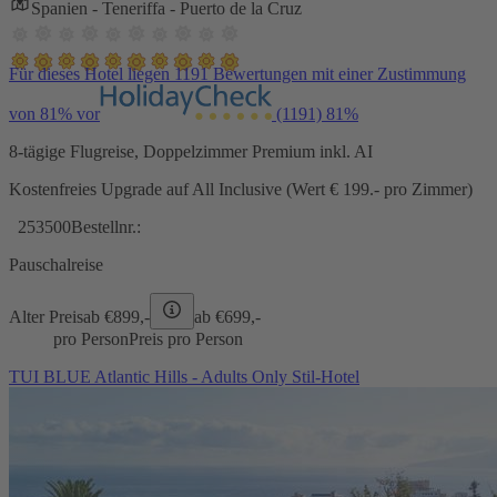
Spanien - Teneriffa - Puerto de la Cruz
Für dieses Hotel liegen 1191 Bewertungen mit einer Zustimmung
von 81% vor
(1191)
81%
8-tägige Flugreise, Doppelzimmer Premium inkl. AI
Kostenfreies Upgrade auf All Inclusive (Wert € 199.- pro Zimmer)
253500
Bestellnr.:
Pauschalreise
Alter Preis
ab €
899,-
ab €
699,-
pro Person
Preis pro Person
TUI BLUE Atlantic Hills - Adults Only Stil-Hotel