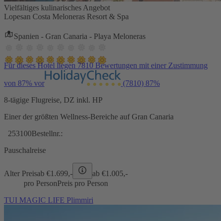
Vielfältiges kulinarisches Angebot
Lopesan Costa Meloneras Resort & Spa
Spanien - Gran Canaria - Playa Meloneras
Für dieses Hotel liegen 7810 Bewertungen mit einer Zustimmung
von 87% vor
(7810)
87%
8-tägige Flugreise, DZ inkl. HP
Einer der größten Wellness-Bereiche auf Gran Canaria
253100
Bestellnr.:
Pauschalreise
Alter Preis
ab €
1.699,-
ab €
1.005,-
pro Person
Preis pro Person
TUI MAGIC LIFE Plimmiri