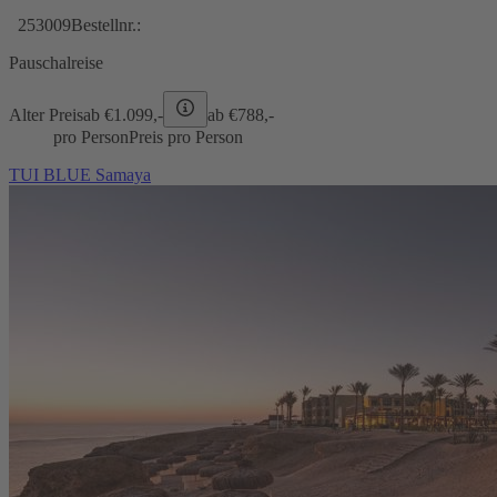
253009
Bestellnr.:
Pauschalreise
Alter Preis
ab €
1.099,-
ab €
788,-
pro Person
Preis pro Person
TUI BLUE Samaya