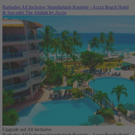
Barbados All Inclusive Strandurlaub Roulette - Accra Beach Hotel
& Spa oder The Abidah by Accra
Upgrade auf All Inclusive
Barbados All Inclusive Strandurlaub Roulette - Accra Beach Hotel