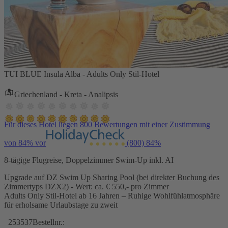
TUI BLUE Insula Alba - Adults Only Stil-Hotel
Griechenland - Kreta - Analipsis
Für dieses Hotel liegen 800 Bewertungen mit einer Zustimmung
von 84% vor
(800)
84%
8-tägige Flugreise, Doppelzimmer Swim-Up inkl. AI
Upgrade auf DZ Swim Up Sharing Pool (bei direkter Buchung des
Zimmertyps DZX2) - Wert: ca. € 550,- pro Zimmer
Adults Only Stil-Hotel ab 16 Jahren – Ruhige Wohlfühlatmosphäre
für erholsame Urlaubstage zu zweit
253537
Bestellnr.: