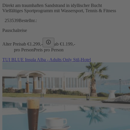
Direkt am traumhaften Sandstrand in idyllischer Bucht
Vielfältiges Sportprogramm mit Wassersport, Tennis & Fitness
253539
Bestellnr.:
Pauschalreise
Alter Preis
ab €
1.299,-
ab €
1.199,-
pro Person
Preis pro Person
TUI BLUE Insula Alba - Adults Only Stil-Hotel