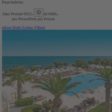
Pauschalreise
Alter Preis
ab €
833,-
ab €
666,-
pro Person
Preis pro Person
allsun Hotel Zorbas Village