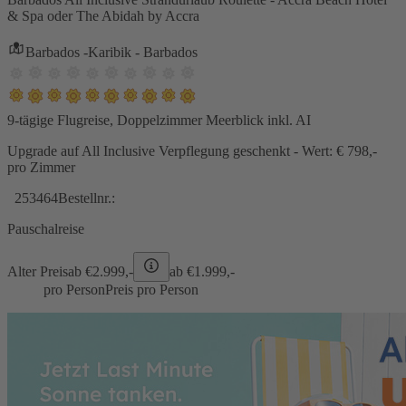
& Spa oder The Abidah by Accra
Barbados -Karibik - Barbados
9-tägige Flugreise, Doppelzimmer Meerblick inkl. AI
Upgrade auf All Inclusive Verpflegung geschenkt - Wert: € 798,-
pro Zimmer
253464
Bestellnr.:
Pauschalreise
Alter Preis
ab €
2.999,-
ab €
1.999,-
pro Person
Preis pro Person