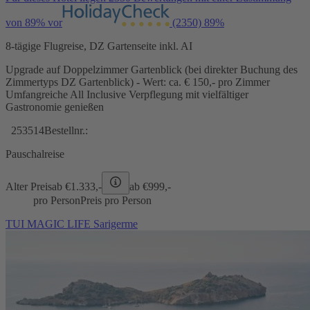
von 89% vor
(2350)
89%
8-tägige Flugreise, DZ Gartenseite inkl. AI
Upgrade auf Doppelzimmer Gartenblick (bei direkter Buchung des
Zimmertyps DZ Gartenblick) - Wert: ca. € 150,- pro Zimmer
Umfangreiche All Inclusive Verpflegung mit vielfältiger
Gastronomie genießen
253514
Bestellnr.:
Pauschalreise
Alter Preis
ab €
1.333,-
ab €
999,-
pro Person
Preis pro Person
TUI MAGIC LIFE Sarigerme