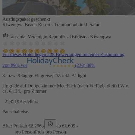
Ausflugspaket geschenkt
Kiwengwa Beach Resort - Traumurlaub inkl. Safari
Tansania, Vereinigte Republik - Ostküste - Kiwengwa
Für dieses Hotel liegen 238 Bewertungen mit einer Zustimmung
von 89% vor
(238)
89%
8- bzw. 9-tägige Flugreise, DZ inkl. AI light
Upgrade auf Doppelzimmer Meerblick (nach Verfügbarkeit) i.W.v.
ca. € 134,- pro Zimmer
253519
Bestellnr.:
Pauschalreise
Alter Preis
ab €
2.296,-
ab €
1.699,-
pro Person
Preis pro Person