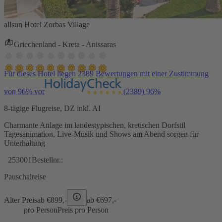
allsun Hotel Zorbas Village
Griechenland - Kreta - Anissaras
Für dieses Hotel liegen 2389 Bewertungen mit einer Zustimmung
von 96% vor
(2389)
96%
8-tägige Flugreise, DZ inkl. AI
Charmante Anlage im landestypischen, kretischen Dorfstil
Tagesanimation, Live-Musik und Shows am Abend sorgen für
Unterhaltung
253001
Bestellnr.:
Pauschalreise
Alter Preis
ab €
899,-
ab €
697,-
pro Person
Preis pro Person