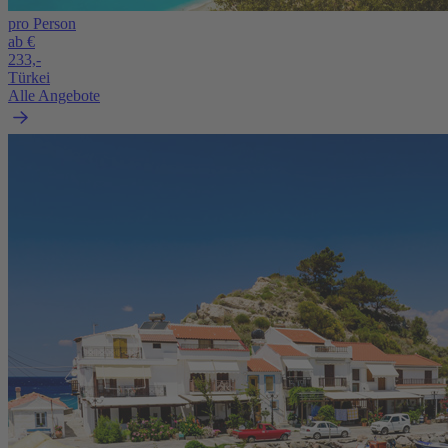
pro Person
ab €
233,-
Türkei
Alle Angebote