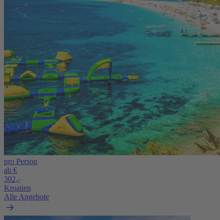
pro Person
ab €
302,-
Kroatien
Alle Angebote