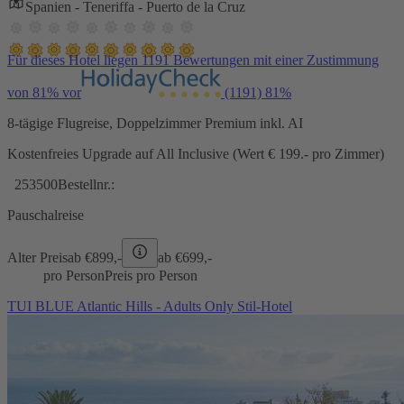
Spanien - Teneriffa - Puerto de la Cruz
Für dieses Hotel liegen 1191 Bewertungen mit einer Zustimmung
von 81% vor
(1191)
81%
8-tägige Flugreise, Doppelzimmer Premium inkl. AI
Kostenfreies Upgrade auf All Inclusive (Wert € 199.- pro Zimmer)
253500
Bestellnr.:
Pauschalreise
Alter Preis
ab €
899,-
ab €
699,-
pro Person
Preis pro Person
TUI BLUE Atlantic Hills - Adults Only Stil-Hotel