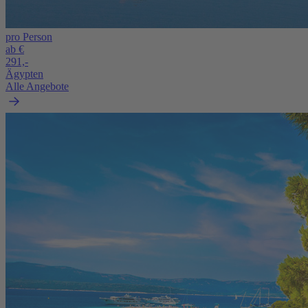
pro Person
ab €
291,-
Ägypten
Alle Angebote