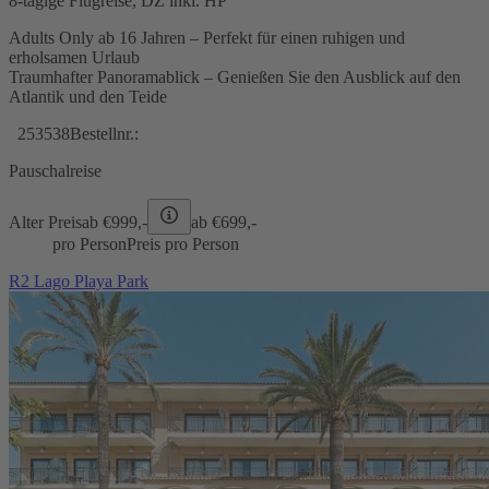
8-tägige Flugreise, DZ inkl. HP
Adults Only ab 16 Jahren – Perfekt für einen ruhigen und
erholsamen Urlaub
Traumhafter Panoramablick – Genießen Sie den Ausblick auf den
Atlantik und den Teide
253538
Bestellnr.:
Pauschalreise
Alter Preis
ab €
999,-
ab €
699,-
pro Person
Preis pro Person
R2 Lago Playa Park