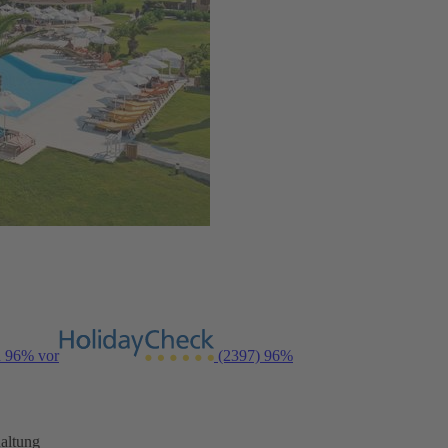
n 96% vor
(2397)
96%
altung