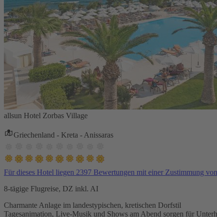
allsun Hotel Zorbas Village
Griechenland - Kreta - Anissaras
Für dieses Hotel liegen 2397 Bewertungen mit einer Zustimmung vo
8-tägige Flugreise, DZ inkl. AI
Charmante Anlage im landestypischen, kretischen Dorfstil
Tagesanimation, Live-Musik und Shows am Abend sorgen für Unterh