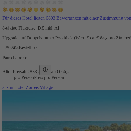
Für dieses Hotel liegen 6893 Bewertungen mit einer Zustimmung vo
8-tägige Flugreise, DZ inkl. AI
Upgrade auf Doppelzimmer Poolblick (Wert: € ca. € 84,- pro Zimmer) 
253504
Bestellnr.:
Pauschalreise
Alter Preis
ab €
833,-
ab €
666,-
pro Person
Preis pro Person
allsun Hotel Zorbas Village