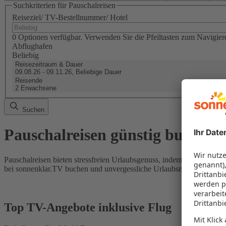
Suchkriterien für Pauschalreisen
Reiseziel/ TV-Bestellnummer/ Hotel
0 Optionen verfügbar. Verwenden Sie die Pfeiltasten zum Navigier
Abflughafen
Beliebig
Reisezeitraum & Dauer
09.08.26 - 09.11.26, Beliebige Dauer
Reisende
2 Erwachsene
Suchen
Pauschalreisen günstig buchen
Pauschalreisen bieten stressfreien Urlaubsgenuss, indem Flug und Hot
bei sonnenklar.TV buchen und unvergessliche Urlaubsmomente erleb
Top TV-Angebote inklusive Flug