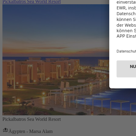
Pickalbatros Sea World Resort
Pickalbatros Sea World Resort
Ägypten - Marsa Alam