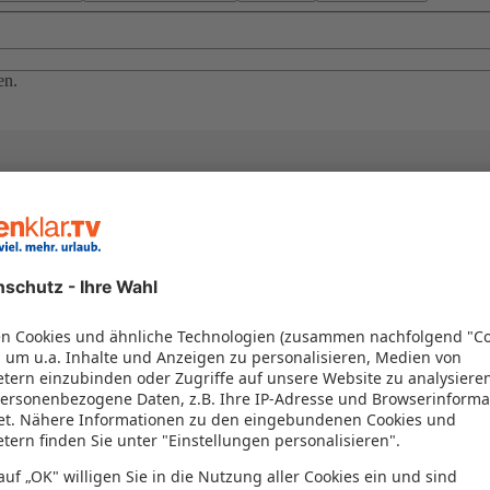
en.
el in einem Paket kombiniert werden – das spart Zeit und Geld. Nutzen 
en!