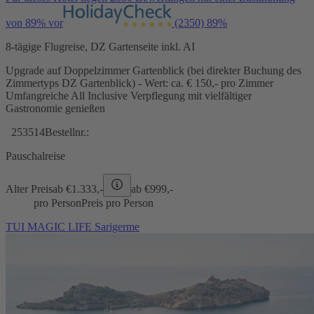
von 89% vor
(2350)
89%
8-tägige Flugreise, DZ Gartenseite inkl. AI
Upgrade auf Doppelzimmer Gartenblick (bei direkter Buchung des
Zimmertyps DZ Gartenblick) - Wert: ca. € 150,- pro Zimmer
Umfangreiche All Inclusive Verpflegung mit vielfältiger
Gastronomie genießen
253514
Bestellnr.:
Pauschalreise
Alter Preis
ab €
1.333,-
ab €
999,-
pro Person
Preis pro Person
TUI MAGIC LIFE Sarigerme