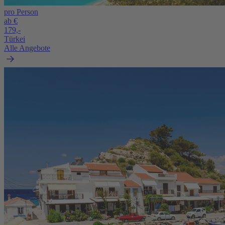
pro Person
ab €
179,-
Türkei
Alle Angebote