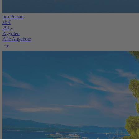
pro Person
ab €
291,-
Ägypten
Alle Angebote