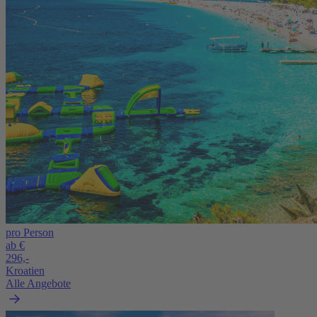
pro Person
ab €
296,-
Kroatien
Alle Angebote