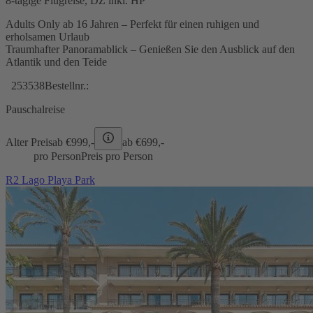
8-tägige Flugreise, DZ inkl. HP
Adults Only ab 16 Jahren – Perfekt für einen ruhigen und
erholsamen Urlaub
Traumhafter Panoramablick – Genießen Sie den Ausblick auf den
Atlantik und den Teide
253538
Bestellnr.:
Pauschalreise
Alter Preis
ab €
999,-
ab €
699,-
pro Person
Preis pro Person
R2 Lago Playa Park