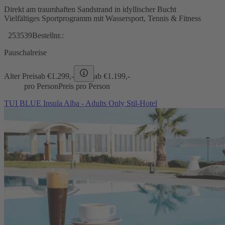
Direkt am traumhaften Sandstrand in idyllischer Bucht
Vielfältiges Sportprogramm mit Wassersport, Tennis & Fitness
253539
Bestellnr.:
Pauschalreise
Alter Preis
ab €
1.299,-
ab €
1.199,-
pro Person
Preis pro Person
TUI BLUE Insula Alba - Adults Only Stil-Hotel