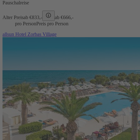
Pauschalreise
Alter Preis
ab €
833,-
ab €
666,-
pro Person
Preis pro Person
allsun Hotel Zorbas Village