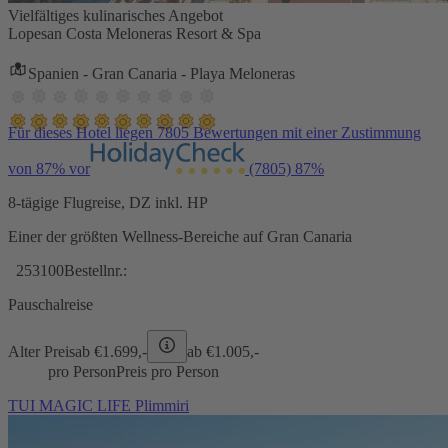
Vielfältiges kulinarisches Angebot
Lopesan Costa Meloneras Resort & Spa
Spanien - Gran Canaria - Playa Meloneras
Für dieses Hotel liegen 7805 Bewertungen mit einer Zustimmung
von 87% vor
(7805)
87%
8-tägige Flugreise, DZ inkl. HP
Einer der größten Wellness-Bereiche auf Gran Canaria
253100
Bestellnr.:
Pauschalreise
Alter Preis
ab €
1.699,-
ab €
1.005,-
pro Person
Preis pro Person
TUI MAGIC LIFE Plimmiri