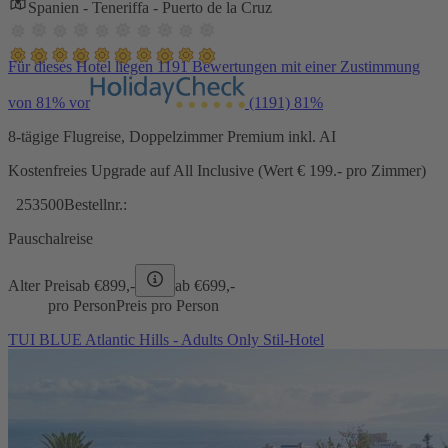
Spanien - Teneriffa - Puerto de la Cruz
Für dieses Hotel liegen 1191 Bewertungen mit einer Zustimmung
von 81% vor
(1191)
81%
8-tägige Flugreise, Doppelzimmer Premium inkl. AI
Kostenfreies Upgrade auf All Inclusive (Wert € 199.- pro Zimmer)
253500
Bestellnr.:
Pauschalreise
Alter Preis
ab €
899,-
ab €
699,-
pro Person
Preis pro Person
TUI BLUE Atlantic Hills - Adults Only Stil-Hotel