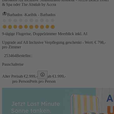
& Spa oder The Abidah by Accra
Barbados -Karibik - Barbados
9-tägige Flugreise, Doppelzimmer Meerblick inkl. AI
Upgrade auf All Inclusive Verpflegung geschenkt - Wert: € 798,-
pro Zimmer
253464
Bestellnr.:
Pauschalreise
Alter Preis
ab €
2.999,-
ab €
1.999,-
pro Person
Preis pro Person