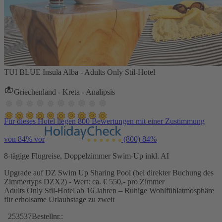
TUI BLUE Insula Alba - Adults Only Stil-Hotel
Griechenland - Kreta - Analipsis
Für dieses Hotel liegen 800 Bewertungen mit einer Zustimmung
von 84% vor
(800)
84%
8-tägige Flugreise, Doppelzimmer Swim-Up inkl. AI
Upgrade auf DZ Swim Up Sharing Pool (bei direkter Buchung des
Zimmertyps DZX2) - Wert: ca. € 550,- pro Zimmer
Adults Only Stil-Hotel ab 16 Jahren – Ruhige Wohlfühlatmosphäre
für erholsame Urlaubstage zu zweit
253537
Bestellnr.: