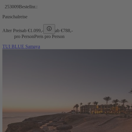
253009
Bestellnr.:
Pauschalreise
Alter Preis
ab €
1.099,-
ab €
788,-
pro Person
Preis pro Person
TUI BLUE Samaya