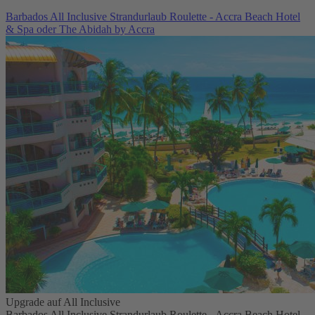
Barbados All Inclusive Strandurlaub Roulette - Accra Beach Hotel
& Spa oder The Abidah by Accra
Upgrade auf All Inclusive
Barbados All Inclusive Strandurlaub Roulette - Accra Beach Hotel