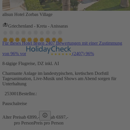
allsun Hotel Zorbas Village
Griechenland - Kreta - Anissaras
Für dieses Hotel liegen 2407 Bewertungen mit einer Zustimmung
von 96% vor
(2407)
96%
8-tägige Flugreise, DZ inkl. AI
Charmante Anlage im landestypischen, kretischen Dorfstil
Tagesanimation, Live-Musik und Shows am Abend sorgen für
Unterhaltung
253001
Bestellnr.:
Pauschalreise
Alter Preis
ab €
899,-
ab €
697,-
pro Person
Preis pro Person