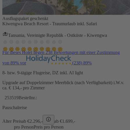
Ausflugspaket geschenkt
Kiwengwa Beach Resort - Traumurlaub inkl. Safari
Tansania, Vereinigte Republik - Ostküste - Kiwengwa
Für dieses Hotel liegen 238 Bewertungen mit einer Zustimmung
von 89% vor
(238)
89%
8- bzw. 9-tägige Flugreise, DZ inkl. AI light
Upgrade auf Doppelzimmer Meerblick (nach Verfügbarkeit) i.W.v.
ca. € 134,- pro Zimmer
253519
Bestellnr.:
Pauschalreise
Alter Preis
ab €
2.296,-
ab €
1.699,-
pro Person
Preis pro Person