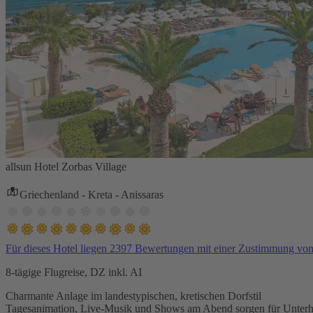
allsun Hotel Zorbas Village
Griechenland - Kreta - Anissaras
Für dieses Hotel liegen 2397 Bewertungen mit einer Zustimmung vo
8-tägige Flugreise, DZ inkl. AI
Charmante Anlage im landestypischen, kretischen Dorfstil
Tagesanimation, Live-Musik und Shows am Abend sorgen für Unterh