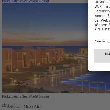
Pickalbatros Sea World Resort
Pickalbatros Sea World Resort
Ägypten - Marsa Alam