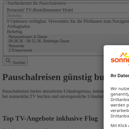
Suchkriterien für Pauschalreisen
Reiseziel/ TV-Bestellnummer/ Hotel
0 Optionen verfügbar. Verwenden Sie die Pfeiltasten zum Navigier
Abflughafen
Beliebig
Reisezeitraum & Dauer
09.08.26 - 09.11.26, Beliebige Dauer
Reisende
2 Erwachsene
Suchen
Pauschalreisen günstig buchen
Pauschalreisen bieten stressfreien Urlaubsgenuss, indem Flug und Hot
bei sonnenklar.TV buchen und unvergessliche Urlaubsmomente erleb
Top TV-Angebote inklusive Flug