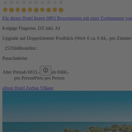
Für dieses Hotel liegen 6893 Bewertungen mit einer Zustimmung vo
8-tägige Flugreise, DZ inkl. AI
Upgrade auf Doppelzimmer Poolblick (Wert: € ca. € 84,- pro Zimmer) 
253504
Bestellnr.:
Pauschalreise
Alter Preis
ab €
833,-
ab €
666,-
pro Person
Preis pro Person
allsun Hotel Zorbas Village