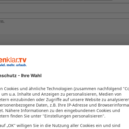
en.
el in einem Paket kombiniert werden – das spart Zeit und Geld. Nutzen 
en!