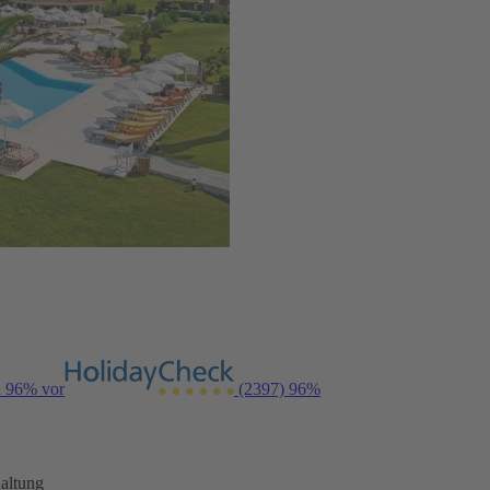
n 96% vor
(2397)
96%
altung