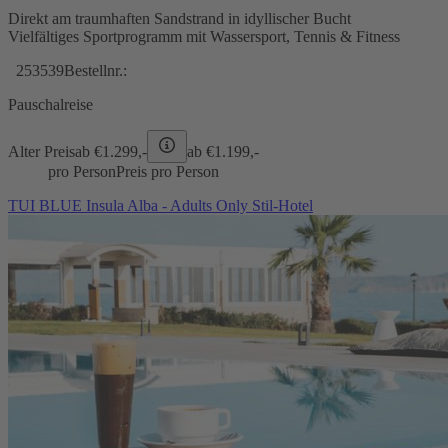
Direkt am traumhaften Sandstrand in idyllischer Bucht
Vielfältiges Sportprogramm mit Wassersport, Tennis & Fitness
253539
Bestellnr.:
Pauschalreise
Alter Preis
ab €
1.299,-
ab €
1.199,-
pro Person
Preis pro Person
TUI BLUE Insula Alba - Adults Only Stil-Hotel