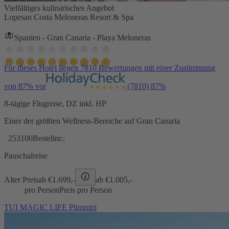
Vielfältiges kulinarisches Angebot
Lopesan Costa Meloneras Resort & Spa
Spanien - Gran Canaria - Playa Meloneras
Für dieses Hotel liegen 7810 Bewertungen mit einer Zustimmung
von 87% vor
(7810)
87%
8-tägige Flugreise, DZ inkl. HP
Einer der größten Wellness-Bereiche auf Gran Canaria
253100
Bestellnr.:
Pauschalreise
Alter Preis
ab €
1.699,-
ab €
1.005,-
pro Person
Preis pro Person
TUI MAGIC LIFE Plimmiri