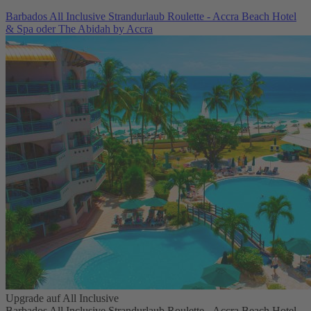
Barbados All Inclusive Strandurlaub Roulette - Accra Beach Hotel
& Spa oder The Abidah by Accra
Upgrade auf All Inclusive
Barbados All Inclusive Strandurlaub Roulette - Accra Beach Hotel