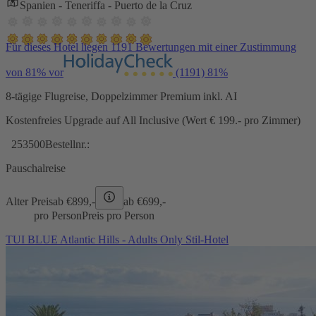
Spanien - Teneriffa - Puerto de la Cruz
Für dieses Hotel liegen 1191 Bewertungen mit einer Zustimmung
von 81% vor
(1191)
81%
8-tägige Flugreise, Doppelzimmer Premium inkl. AI
Kostenfreies Upgrade auf All Inclusive (Wert € 199.- pro Zimmer)
253500
Bestellnr.:
Pauschalreise
Alter Preis
ab €
899,-
ab €
699,-
pro Person
Preis pro Person
TUI BLUE Atlantic Hills - Adults Only Stil-Hotel