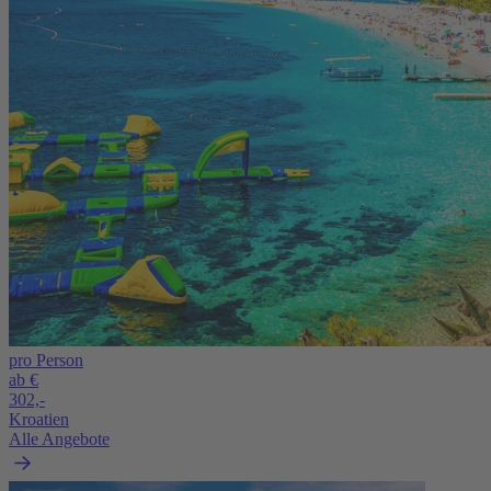
pro Person
ab €
302,-
Kroatien
Alle Angebote