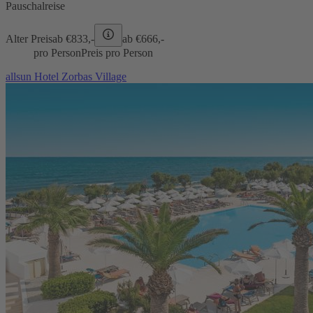
Pauschalreise
Alter Preis
ab €
833,-
ab €
666,-
pro Person
Preis pro Person
allsun Hotel Zorbas Village