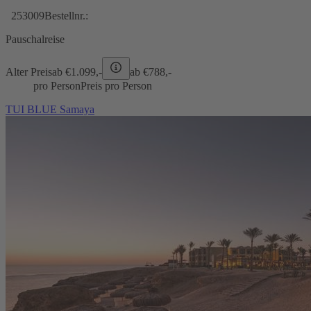
253009
Bestellnr.:
Pauschalreise
Alter Preis
ab €
1.099,-
ab €
788,-
pro Person
Preis pro Person
TUI BLUE Samaya