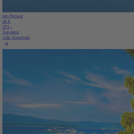
pro Person
ab €
291,-
Ägypten
Alle Angebote