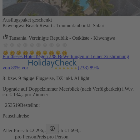
Ausflugspaket geschenkt
Kiwengwa Beach Resort - Traumurlaub inkl. Safari
Tansania, Vereinigte Republik - Ostküste - Kiwengwa
Für dieses Hotel liegen 238 Bewertungen mit einer Zustimmung
von 89% vor
(238)
89%
8- bzw. 9-tägige Flugreise, DZ inkl. AI light
Upgrade auf Doppelzimmer Meerblick (nach Verfügbarkeit) i.W.v.
ca. € 134,- pro Zimmer
253519
Bestellnr.:
Pauschalreise
Alter Preis
ab €
2.296,-
ab €
1.699,-
pro Person
Preis pro Person