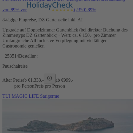
von 89% vor
(2350)
89%
8-tägige Flugreise, DZ Gartenseite inkl. AI
Upgrade auf Doppelzimmer Gartenblick (bei direkter Buchung des
Zimmertyps DZ Gartenblick) - Wert: ca. € 150,- pro Zimmer
Umfangreiche All Inclusive Verpflegung mit vielfältiger
Gastronomie genießen
253514
Bestellnr.:
Pauschalreise
Alter Preis
ab €
1.333,-
ab €
999,-
pro Person
Preis pro Person
TUI MAGIC LIFE Sarigerme