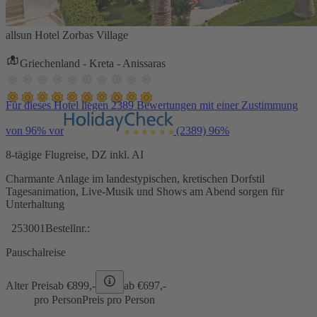
allsun Hotel Zorbas Village
Griechenland - Kreta - Anissaras
Für dieses Hotel liegen 2389 Bewertungen mit einer Zustimmung
von 96% vor
(2389)
96%
8-tägige Flugreise, DZ inkl. AI
Charmante Anlage im landestypischen, kretischen Dorfstil
Tagesanimation, Live-Musik und Shows am Abend sorgen für
Unterhaltung
253001
Bestellnr.:
Pauschalreise
Alter Preis
ab €
899,-
ab €
697,-
pro Person
Preis pro Person