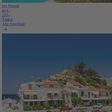
pro Person
ab €
233,-
Türkei
Alle Angebote