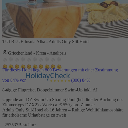
TUI BLUE Insula Alba - Adults Only Stil-Hotel
Griechenland - Kreta - Analipsis
Für dieses Hotel liegen 800 Bewertungen mit einer Zustimmung
von 84% vor
(800)
84%
8-tägige Flugreise, Doppelzimmer Swim-Up inkl. AI
Upgrade auf DZ Swim Up Sharing Pool (bei direkter Buchung des
Zimmertyps DZX2) - Wert: ca. € 550,- pro Zimmer
Adults Only Stil-Hotel ab 16 Jahren – Ruhige Wohlfühlatmosphäre
für erholsame Urlaubstage zu zweit
253537
Bestellnr.: