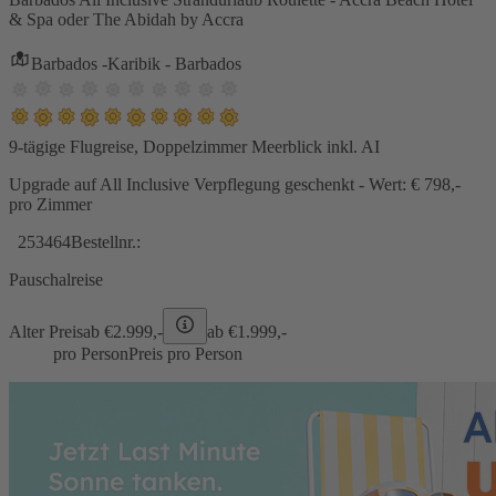
& Spa oder The Abidah by Accra
Barbados -Karibik - Barbados
9-tägige Flugreise, Doppelzimmer Meerblick inkl. AI
Upgrade auf All Inclusive Verpflegung geschenkt - Wert: € 798,-
pro Zimmer
253464
Bestellnr.:
Pauschalreise
Alter Preis
ab €
2.999,-
ab €
1.999,-
pro Person
Preis pro Person