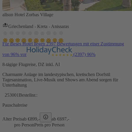
allsun Hotel Zorbas Village
Griechenland - Kreta - Anissaras
Für dieses Hotel liegen 2397 Bewertungen mit einer Zustimmung
von 96% vor
(2397)
96%
8-tägige Flugreise, DZ inkl. AI
Charmante Anlage im landestypischen, kretischen Dorfstil
Tagesanimation, Live-Musik und Shows am Abend sorgen für
Unterhaltung
253001
Bestellnr.:
Pauschalreise
Alter Preis
ab €
899,-
ab €
697,-
pro Person
Preis pro Person