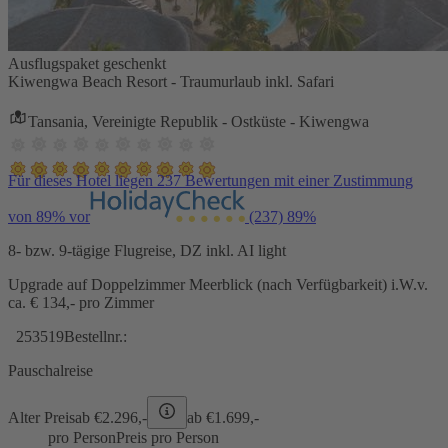
Ausflugspaket geschenkt
Kiwengwa Beach Resort - Traumurlaub inkl. Safari
Tansania, Vereinigte Republik - Ostküste - Kiwengwa
Für dieses Hotel liegen 237 Bewertungen mit einer Zustimmung
von 89% vor
(237)
89%
8- bzw. 9-tägige Flugreise, DZ inkl. AI light
Upgrade auf Doppelzimmer Meerblick (nach Verfügbarkeit) i.W.v.
ca. € 134,- pro Zimmer
253519
Bestellnr.:
Pauschalreise
Alter Preis
ab €
2.296,-
ab €
1.699,-
pro Person
Preis pro Person