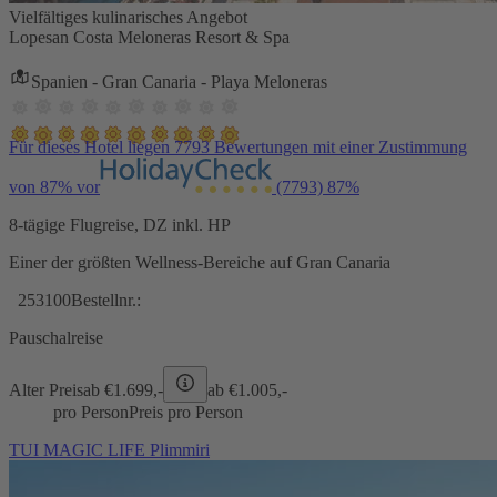
Vielfältiges kulinarisches Angebot
Lopesan Costa Meloneras Resort & Spa
Spanien - Gran Canaria - Playa Meloneras
Für dieses Hotel liegen 7793 Bewertungen mit einer Zustimmung
von 87% vor
(7793)
87%
8-tägige Flugreise, DZ inkl. HP
Einer der größten Wellness-Bereiche auf Gran Canaria
253100
Bestellnr.:
Pauschalreise
Alter Preis
ab €
1.699,-
ab €
1.005,-
pro Person
Preis pro Person
TUI MAGIC LIFE Plimmiri