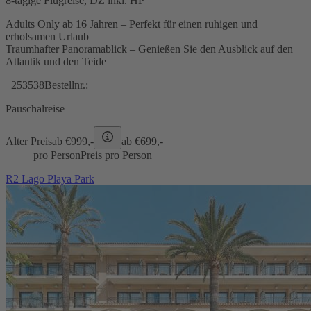
8-tägige Flugreise, DZ inkl. HP
Adults Only ab 16 Jahren – Perfekt für einen ruhigen und
erholsamen Urlaub
Traumhafter Panoramablick – Genießen Sie den Ausblick auf den
Atlantik und den Teide
253538
Bestellnr.:
Pauschalreise
Alter Preis
ab €
999,-
ab €
699,-
pro Person
Preis pro Person
R2 Lago Playa Park