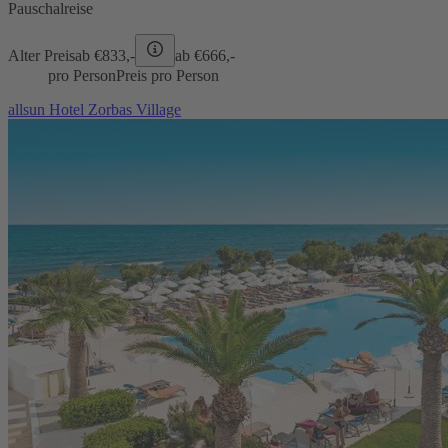
Pauschalreise
Alter Preis
ab €
833,-
ab €
666,-
pro Person
Preis pro Person
allsun Hotel Zorbas Village