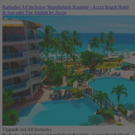
Barbados All Inclusive Strandurlaub Roulette - Accra Beach Hotel
& Spa oder The Abidah by Accra
Upgrade auf All Inclusive
Barbados All Inclusive Strandurlaub Roulette - Accra Beach Hotel