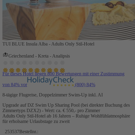
TUI BLUE Insula Alba - Adults Only Stil-Hotel
Griechenland - Kreta - Analipsis
Für dieses Hotel liegen 800 Bewertungen mit einer Zustimmung
von 84% vor
(800)
84%
8-tägige Flugreise, Doppelzimmer Swim-Up inkl. AI
Upgrade auf DZ Swim Up Sharing Pool (bei direkter Buchung des
Zimmertyps DZX2) - Wert: ca. € 550,- pro Zimmer
Adults Only Stil-Hotel ab 16 Jahren – Ruhige Wohlfühlatmosphäre
für erholsame Urlaubstage zu zweit
253537
Bestellnr.: