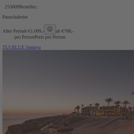
253009
Bestellnr.:
Pauschalreise
Alter Preis
ab €
1.099,-
ab €
788,-
pro Person
Preis pro Person
TUI BLUE Samaya