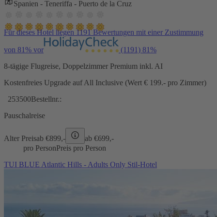
Spanien - Teneriffa - Puerto de la Cruz
Für dieses Hotel liegen 1191 Bewertungen mit einer Zustimmung
von 81% vor
(1191)
81%
8-tägige Flugreise, Doppelzimmer Premium inkl. AI
Kostenfreies Upgrade auf All Inclusive (Wert € 199.- pro Zimmer)
253500
Bestellnr.:
Pauschalreise
Alter Preis
ab €
899,-
ab €
699,-
pro Person
Preis pro Person
TUI BLUE Atlantic Hills - Adults Only Stil-Hotel