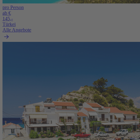
pro Person
ab €
145,-
Türkei
Alle Angebote