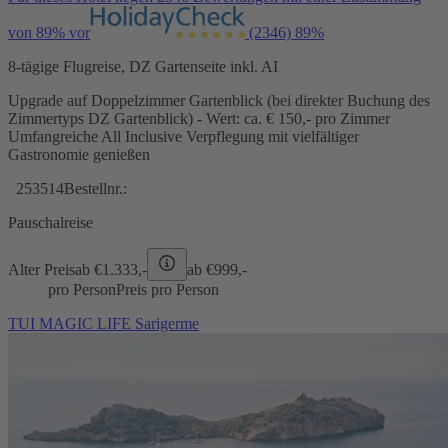
von 89% vor
(2346)
89%
8-tägige Flugreise, DZ Gartenseite inkl. AI
Upgrade auf Doppelzimmer Gartenblick (bei direkter Buchung des
Zimmertyps DZ Gartenblick) - Wert: ca. € 150,- pro Zimmer
Umfangreiche All Inclusive Verpflegung mit vielfältiger
Gastronomie genießen
253514
Bestellnr.:
Pauschalreise
Alter Preis
ab €
1.333,-
ab €
999,-
pro Person
Preis pro Person
TUI MAGIC LIFE Sarigerme