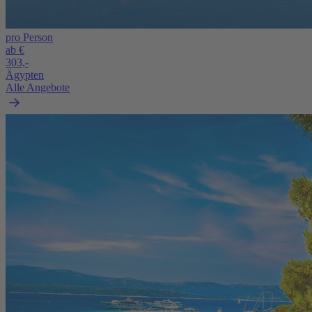
pro Person
ab €
303,-
Ägypten
Alle Angebote