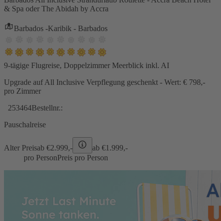
& Spa oder The Abidah by Accra
Barbados -Karibik - Barbados
9-tägige Flugreise, Doppelzimmer Meerblick inkl. AI
Upgrade auf All Inclusive Verpflegung geschenkt - Wert: € 798,-
pro Zimmer
253464
Bestellnr.:
Pauschalreise
Alter Preis
ab €
2.999,-
ab €
1.999,-
pro Person
Preis pro Person