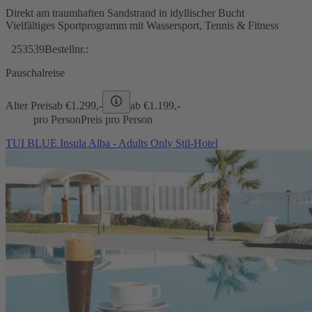
Direkt am traumhaften Sandstrand in idyllischer Bucht
Vielfältiges Sportprogramm mit Wassersport, Tennis & Fitness
253539
Bestellnr.:
Pauschalreise
Alter Preis
ab €
1.299,-
ab €
1.199,-
pro Person
Preis pro Person
TUI BLUE Insula Alba - Adults Only Stil-Hotel