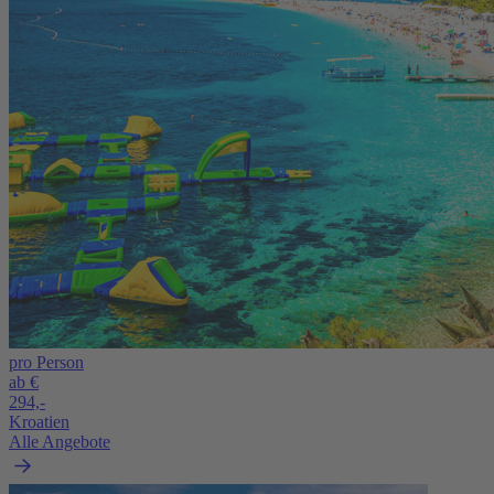
pro Person
ab €
294,-
Kroatien
Alle Angebote