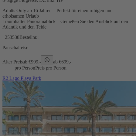
8-tägige Flugreise, DZ inkl. HP
Adults Only ab 16 Jahren – Perfekt für einen ruhigen und
erholsamen Urlaub
Traumhafter Panoramablick – Genießen Sie den Ausblick auf den
Atlantik und den Teide
253538
Bestellnr.:
Pauschalreise
Alter Preis
ab €
999,-
ab €
699,-
pro Person
Preis pro Person
R2 Lago Playa Park