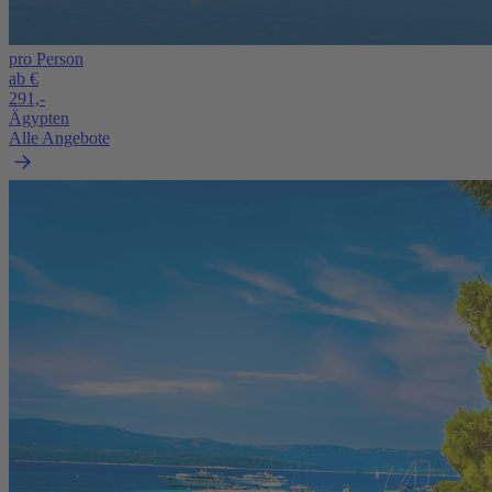
pro Person
ab €
291,-
Ägypten
Alle Angebote