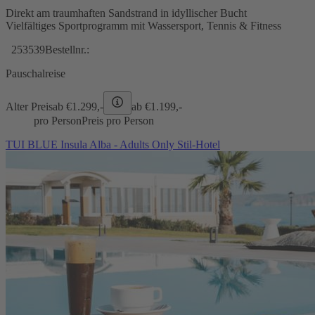
Direkt am traumhaften Sandstrand in idyllischer Bucht
Vielfältiges Sportprogramm mit Wassersport, Tennis & Fitness
253539
Bestellnr.:
Pauschalreise
Alter Preis
ab €
1.299,-
ab €
1.199,-
pro Person
Preis pro Person
TUI BLUE Insula Alba - Adults Only Stil-Hotel