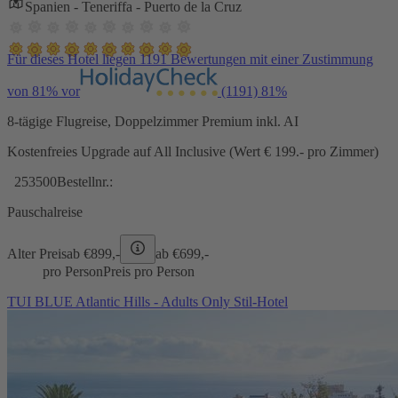
Spanien - Teneriffa - Puerto de la Cruz
Für dieses Hotel liegen 1191 Bewertungen mit einer Zustimmung
von 81% vor
(1191)
81%
8-tägige Flugreise, Doppelzimmer Premium inkl. AI
Kostenfreies Upgrade auf All Inclusive (Wert € 199.- pro Zimmer)
253500
Bestellnr.:
Pauschalreise
Alter Preis
ab €
899,-
ab €
699,-
pro Person
Preis pro Person
TUI BLUE Atlantic Hills - Adults Only Stil-Hotel