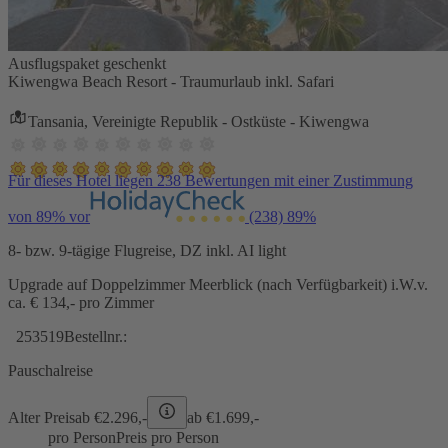
Ausflugspaket geschenkt
Kiwengwa Beach Resort - Traumurlaub inkl. Safari
Tansania, Vereinigte Republik - Ostküste - Kiwengwa
Für dieses Hotel liegen 238 Bewertungen mit einer Zustimmung
von 89% vor
(238)
89%
8- bzw. 9-tägige Flugreise, DZ inkl. AI light
Upgrade auf Doppelzimmer Meerblick (nach Verfügbarkeit) i.W.v.
ca. € 134,- pro Zimmer
253519
Bestellnr.:
Pauschalreise
Alter Preis
ab €
2.296,-
ab €
1.699,-
pro Person
Preis pro Person