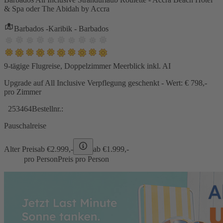
& Spa oder The Abidah by Accra
Barbados -Karibik - Barbados
9-tägige Flugreise, Doppelzimmer Meerblick inkl. AI
Upgrade auf All Inclusive Verpflegung geschenkt - Wert: € 798,-
pro Zimmer
253464
Bestellnr.:
Pauschalreise
Alter Preis
ab €
2.999,-
ab €
1.999,-
pro Person
Preis pro Person