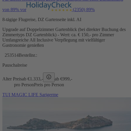
von 89% vor
(2350)
89%
8-tägige Flugreise, DZ Gartenseite inkl. AI
Upgrade auf Doppelzimmer Gartenblick (bei direkter Buchung des
Zimmertyps DZ Gartenblick) - Wert: ca. € 150,- pro Zimmer
Umfangreiche All Inclusive Verpflegung mit vielfältiger
Gastronomie genießen
253514
Bestellnr.:
Pauschalreise
Alter Preis
ab €
1.333,-
ab €
999,-
pro Person
Preis pro Person
TUI MAGIC LIFE Sarigerme