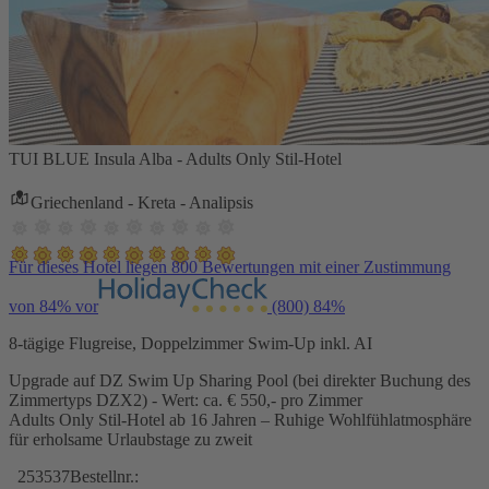
TUI BLUE Insula Alba - Adults Only Stil-Hotel
Griechenland - Kreta - Analipsis
Für dieses Hotel liegen 800 Bewertungen mit einer Zustimmung
von 84% vor
(800)
84%
8-tägige Flugreise, Doppelzimmer Swim-Up inkl. AI
Upgrade auf DZ Swim Up Sharing Pool (bei direkter Buchung des
Zimmertyps DZX2) - Wert: ca. € 550,- pro Zimmer
Adults Only Stil-Hotel ab 16 Jahren – Ruhige Wohlfühlatmosphäre
für erholsame Urlaubstage zu zweit
253537
Bestellnr.: