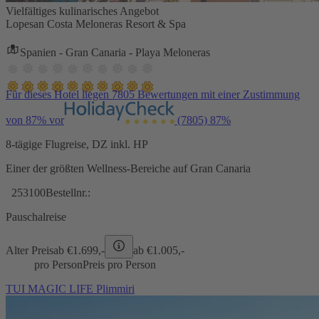
Vielfältiges kulinarisches Angebot
Lopesan Costa Meloneras Resort & Spa
Spanien - Gran Canaria - Playa Meloneras
Für dieses Hotel liegen 7805 Bewertungen mit einer Zustimmung
von 87% vor
(7805)
87%
8-tägige Flugreise, DZ inkl. HP
Einer der größten Wellness-Bereiche auf Gran Canaria
253100
Bestellnr.:
Pauschalreise
Alter Preis
ab €
1.699,-
ab €
1.005,-
pro Person
Preis pro Person
TUI MAGIC LIFE Plimmiri