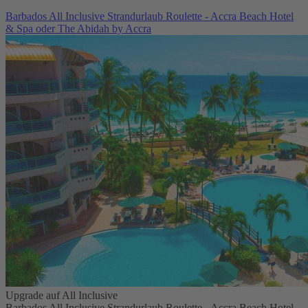
Barbados All Inclusive Strandurlaub Roulette - Accra Beach Hotel
& Spa oder The Abidah by Accra
Upgrade auf All Inclusive
Barbados All Inclusive Strandurlaub Roulette - Accra Beach Hotel