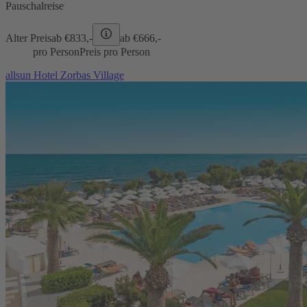
Pauschalreise
Alter Preis
ab €
833,-
ab €
666,-
pro Person
Preis pro Person
allsun Hotel Zorbas Village