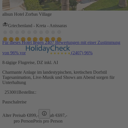
allsun Hotel Zorbas Village
Griechenland - Kreta - Anissaras
Für dieses Hotel liegen 2407 Bewertungen mit einer Zustimmung
von 96% vor
(2407)
96%
8-tägige Flugreise, DZ inkl. AI
Charmante Anlage im landestypischen, kretischen Dorfstil
Tagesanimation, Live-Musik und Shows am Abend sorgen für
Unterhaltung
253001
Bestellnr.:
Pauschalreise
Alter Preis
ab €
899,-
ab €
697,-
pro Person
Preis pro Person