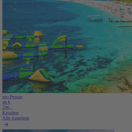
pro Person
ab €
296,-
Kroatien
Alle Angebote