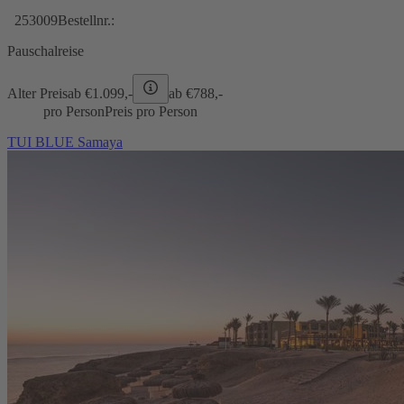
253009
Bestellnr.:
Pauschalreise
Alter Preis
ab €
1.099,-
ab €
788,-
pro Person
Preis pro Person
TUI BLUE Samaya