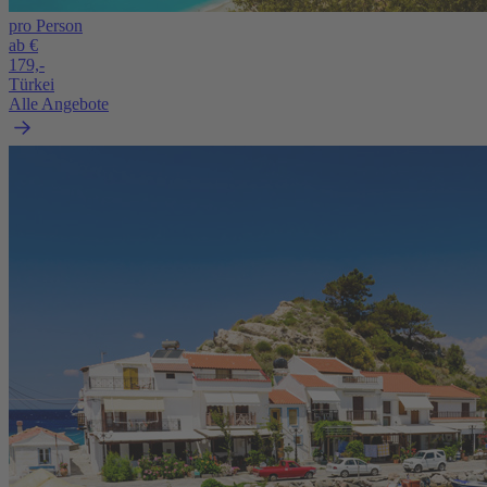
pro Person
ab €
179,-
Türkei
Alle Angebote